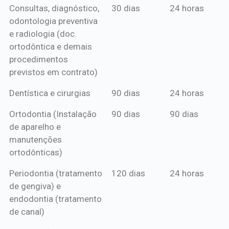
Consultas, diagnóstico,
30 dias
24 horas
mensal*
de crédito
odontologia preventiva
ou boleto
e radiologia (doc.
anual*
ortodôntica e demais
procedimentos
previstos em contrato)
Dentística e cirurgias
90 dias
24 horas
Ortodontia (Instalação
90 dias
90 dias
de aparelho e
manutenções
ortodônticas)
Periodontia (tratamento
120 dias
24 horas
de gengiva) e
endodontia (tratamento
de canal)