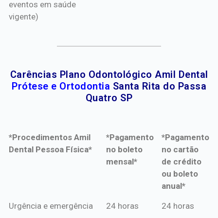
eventos em saúde
vigente)
Carências Plano Odontológico Amil Dental
Prótese e Ortodontia
Santa Rita do Passa
Quatro SP
*Procedimentos Amil
*Pagamento
*Pagamento
Dental Pessoa Física*
no boleto
no cartão
mensal*
de crédito
ou boleto
anual*
*Procedimentos Amil
*Pagamento
*Pagamento
Urgência e emergência
24 horas
24 horas
Dental Pessoa Física*
no boleto
no cartão