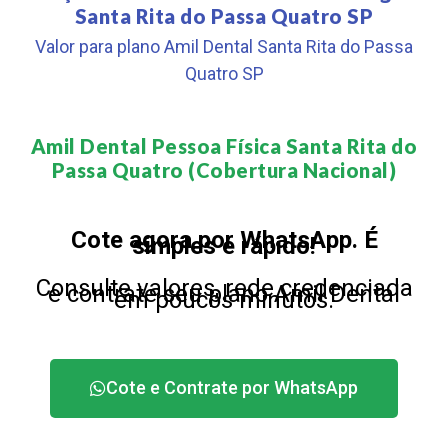
Santa Rita do Passa Quatro SP
Valor para plano Amil Dental Santa Rita do Passa
Quatro SP
Amil Dental Pessoa Física Santa Rita do
Passa Quatro (Cobertura Nacional)​
Cote agora por WhatsApp. É
simples e rápido!
Consulte valores, rede credenciada
e contrate seu plano Amil Dental
em poucos minutos.
Cote e Contrate por WhatsApp