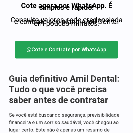
Cote agora por WhatsApp. É
simples e rápido!
Consulte valores, rede credenciada
e contrate seu plano Amil Dental
em poucos minutos.
Cote e Contrate por WhatsApp
Guia definitivo Amil Dental:
Tudo o que você precisa
saber antes de contratar
Se você está buscando segurança, previsibilidade
financeira e um sorriso saudável, você chegou ao
lugar certo. Este não é apenas um resumo de