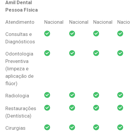
Amil Dental
Pessoa Física
Coberturas
Nacional
Criança
Prótese
Ortodo
Atendimento
Nacional
Nacional
Nacional
Nacion
Amil Dental
Consultas e
Pessoa Física
Diagnósticos
Odontologia
Preventiva
(limpeza e
aplicação de
flúor)
Radiologia
Restaurações
(Dentística)
Cirurgias