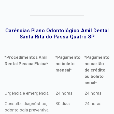
Carências Plano Odontológico Amil Dental
Santa Rita do Passa Quatro SP​
*Procedimentos Amil
*Pagamento
*Pagamento
Dental Pessoa Física*
no boleto
no cartão
mensal*
de crédito
ou boleto
anual*
*Procedimentos Amil
*Pagamento
*Pagamento
Urgência e emergência
24 horas
24 horas
Dental Pessoa Física*
no boleto
no cartão
Consulta, diagnóstico,
30 dias
24 horas
mensal*
de crédito
odontologia preventiva
ou boleto