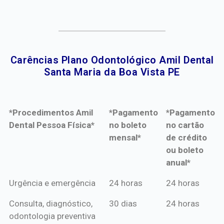
Carências Plano Odontológico Amil Dental
Santa Maria da Boa Vista PE​
*Procedimentos Amil
*Pagamento
*Pagamento
Dental Pessoa Física*
no boleto
no cartão
mensal*
de crédito
ou boleto
anual*
*Procedimentos Amil
*Pagamento
*Pagamento
Urgência e emergência
24 horas
24 horas
Dental Pessoa Física*
no boleto
no cartão
Consulta, diagnóstico,
30 dias
24 horas
mensal*
de crédito
odontologia preventiva
ou boleto