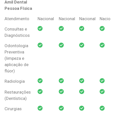
Amil Dental
Pessoa Física
Coberturas
Nacional
Criança
Prótese
Ortodo
Atendimento
Nacional
Nacional
Nacional
Nacion
Amil Dental
Consultas e
Pessoa Física
Diagnósticos
Odontologia
Preventiva
(limpeza e
aplicação de
flúor)
Radiologia
Restaurações
(Dentística)
Cirurgias