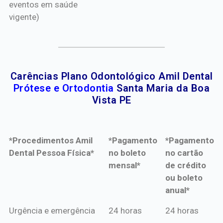
eventos em saúde
vigente)
Carências Plano Odontológico Amil Dental
Prótese e Ortodontia
Santa Maria da Boa
Vista PE
*Procedimentos Amil
*Pagamento
*Pagamento
Dental Pessoa Física*
no boleto
no cartão
mensal*
de crédito
ou boleto
anual*
*Procedimentos Amil
*Pagamento
*Pagamento
Urgência e emergência
24 horas
24 horas
Dental Pessoa Física*
no boleto
no cartão