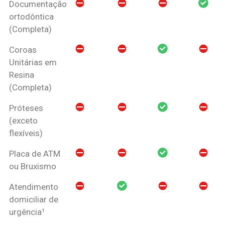
Documentação
ortodôntica
(Completa)
Coroas
Unitárias em
Resina
(Completa)
Próteses
(exceto
flexíveis)
Placa de ATM
ou Bruxismo
Atendimento
domiciliar de
urgência¹