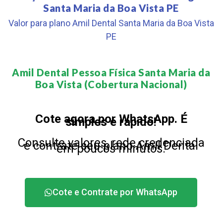
Santa Maria da Boa Vista PE
Valor para plano Amil Dental Santa Maria da Boa Vista
PE
Amil Dental Pessoa Física Santa Maria da
Boa Vista (Cobertura Nacional)​
Cote agora por WhatsApp. É
simples e rápido!
Consulte valores, rede credenciada
e contrate seu plano Amil Dental
em poucos minutos.
Cote e Contrate por WhatsApp