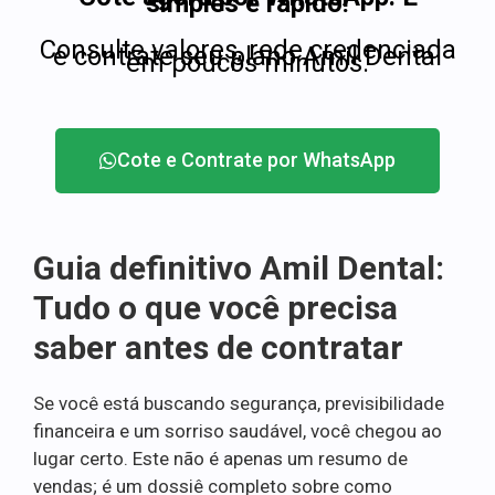
simples e rápido!
Consulte valores, rede credenciada
e contrate seu plano Amil Dental
em poucos minutos.
Cote e Contrate por WhatsApp
Guia definitivo Amil Dental:
Tudo o que você precisa
saber antes de contratar
Se você está buscando segurança, previsibilidade
financeira e um sorriso saudável, você chegou ao
lugar certo. Este não é apenas um resumo de
vendas; é um dossiê completo sobre como