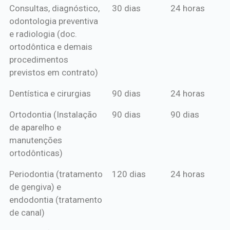
Consultas, diagnóstico,
30 dias
24 horas
mensal*
de crédito
odontologia preventiva
ou boleto
e radiologia (doc.
anual*
ortodôntica e demais
procedimentos
previstos em contrato)
Dentística e cirurgias
90 dias
24 horas
Ortodontia (Instalação
90 dias
90 dias
de aparelho e
manutenções
ortodônticas)
Periodontia (tratamento
120 dias
24 horas
de gengiva) e
endodontia (tratamento
de canal)