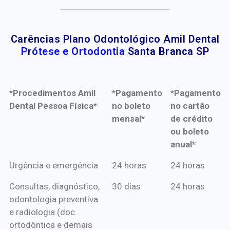
Carências Plano Odontológico Amil Dental
Prótese e Ortodontia
Santa Branca SP
*Procedimentos Amil
*Pagamento
*Pagamento
Dental Pessoa Física*
no boleto
no cartão
mensal*
de crédito
ou boleto
anual*
*Procedimentos Amil
*Pagamento
*Pagamento
Urgência e emergência
24 horas
24 horas
Dental Pessoa Física*
no boleto
no cartão
Consultas, diagnóstico,
30 dias
24 horas
mensal*
de crédito
odontologia preventiva
ou boleto
e radiologia (doc.
anual*
ortodôntica e demais