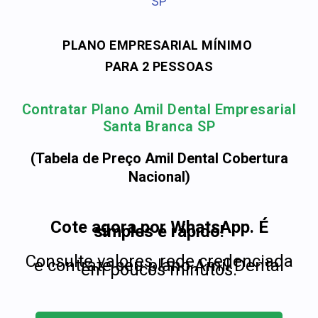
SP
PLANO EMPRESARIAL MÍNIMO
PARA 2 PESSOAS
Contratar Plano Amil Dental Empresarial
Santa Branca SP
(Tabela de Preço Amil Dental Cobertura
Nacional)
Cote agora por WhatsApp. É
simples e rápido!
Consulte valores, rede credenciada
e contrate seu plano Amil Dental
em poucos minutos.