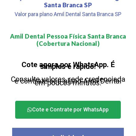
Santa Branca SP
Valor para plano Amil Dental Santa Branca SP
Amil Dental Pessoa Física Santa Branca
(Cobertura Nacional)​
Cote agora por WhatsApp. É
simples e rápido!
Consulte valores, rede credenciada
e contrate seu plano Amil Dental
em poucos minutos.
Cote e Contrate por WhatsApp