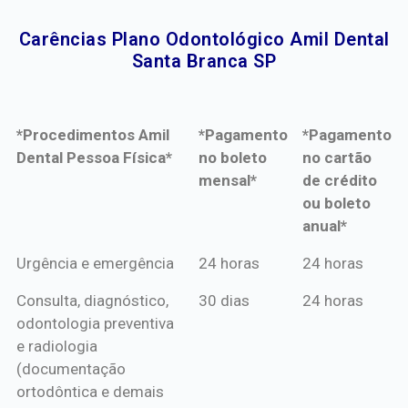
Carências Plano Odontológico Amil Dental
Santa Branca SP​
*Procedimentos Amil
*Pagamento
*Pagamento
Dental Pessoa Física*
no boleto
no cartão
mensal*
de crédito
ou boleto
anual*
*Procedimentos Amil
*Pagamento
*Pagamento
Urgência e emergência
24 horas
24 horas
Dental Pessoa Física*
no boleto
no cartão
Consulta, diagnóstico,
30 dias
24 horas
mensal*
de crédito
odontologia preventiva
ou boleto
e radiologia
anual*
(documentação
ortodôntica e demais