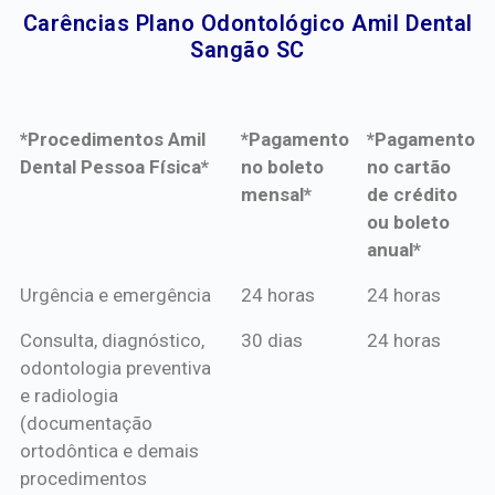
Carências Plano Odontológico Amil Dental
Sangão SC​
*Procedimentos Amil
*Pagamento
*Pagamento
Dental Pessoa Física*
no boleto
no cartão
mensal*
de crédito
ou boleto
anual*
*Procedimentos Amil
*Pagamento
*Pagamento
Urgência e emergência
24 horas
24 horas
Dental Pessoa Física*
no boleto
no cartão
Consulta, diagnóstico,
30 dias
24 horas
mensal*
de crédito
odontologia preventiva
ou boleto
e radiologia
anual*
(documentação
ortodôntica e demais
procedimentos