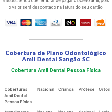
meses, tendo que lembrar de pagar o boleto amil, pois
o valor será descontado na fatura do seu cartão.
Cobertura de Plano Odontológico
Amil Dental Sangão SC
Cobertura Amil Dental Pessoa Física​
Coberturas
Nacional
Criança
Prótese
Ortodo
Amil Dental
Pessoa Física
Coberturas
Nacional
Criança
Prótese
Ortodo
Atendimento
Nacional
Nacional
Nacional
Nacion