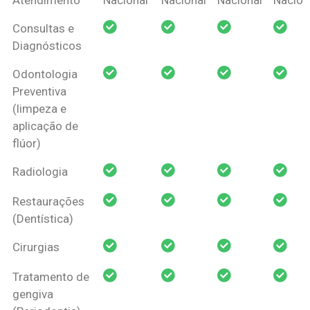
Amil Dental
Consultas e
Pessoa Física
Diagnósticos
Odontologia
Preventiva
(limpeza e
aplicação de
flúor)
Radiologia
Restaurações
(Dentística)
Cirurgias
Tratamento de
gengiva