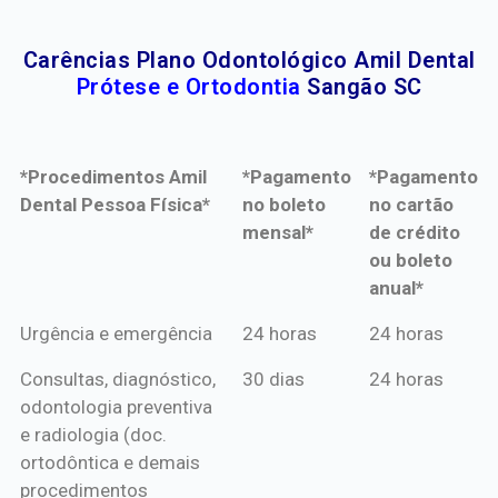
Carências Plano Odontológico Amil Dental
Prótese e Ortodontia
Sangão SC
*Procedimentos Amil
*Pagamento
*Pagamento
Dental Pessoa Física*
no boleto
no cartão
mensal*
de crédito
ou boleto
anual*
*Procedimentos Amil
*Pagamento
*Pagamento
Urgência e emergência
24 horas
24 horas
Dental Pessoa Física*
no boleto
no cartão
Consultas, diagnóstico,
30 dias
24 horas
mensal*
de crédito
odontologia preventiva
ou boleto
e radiologia (doc.
anual*
ortodôntica e demais
procedimentos