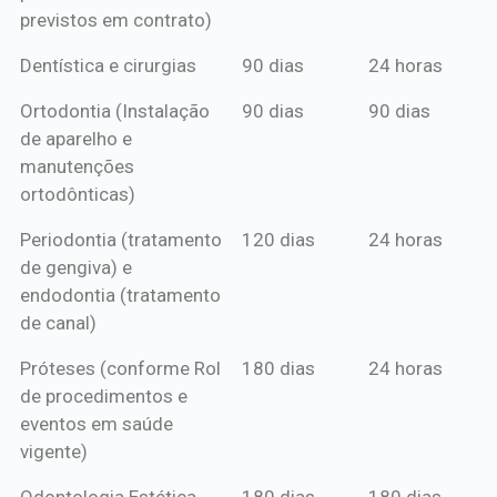
previstos em contrato)
Dentística e cirurgias
90 dias
24 horas
Ortodontia (Instalação
90 dias
90 dias
de aparelho e
manutenções
ortodônticas)
Periodontia (tratamento
120 dias
24 horas
de gengiva) e
endodontia (tratamento
de canal)
Próteses (conforme Rol
180 dias
24 horas
de procedimentos e
eventos em saúde
vigente)
Odontologia Estética
180 dias
180 dias