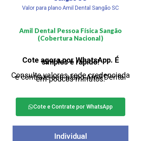
Valor para plano Amil Dental Sangão SC
Amil Dental Pessoa Física Sangão
(Cobertura Nacional)​
Cote agora por WhatsApp. É
simples e rápido!
Consulte valores, rede credenciada
e contrate seu plano Amil Dental
em poucos minutos.
Cote e Contrate por WhatsApp
Individual