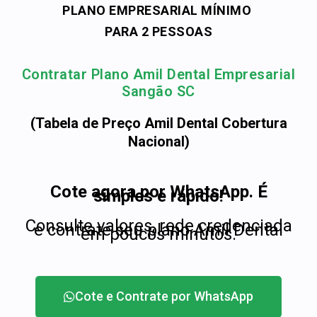
PLANO EMPRESARIAL MÍNIMO
PARA 2 PESSOAS
Contratar Plano Amil Dental Empresarial
Sangão SC
(Tabela de Preço Amil Dental Cobertura
Nacional)
Cote agora por WhatsApp. É
simples e rápido!
Consulte valores, rede credenciada
e contrate seu plano Amil Dental
em poucos minutos.
Cote e Contrate por WhatsApp