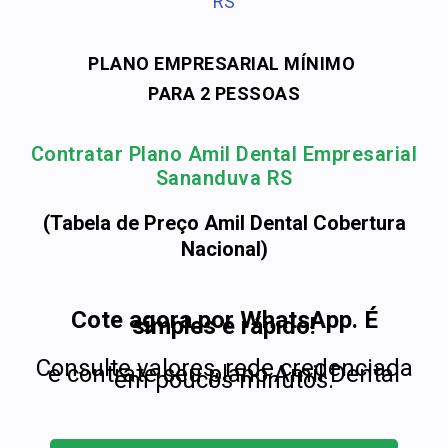
RS
PLANO EMPRESARIAL MÍNIMO
PARA 2 PESSOAS
Contratar Plano Amil Dental Empresarial
Sananduva RS
(Tabela de Preço Amil Dental Cobertura
Nacional)
Cote agora por WhatsApp. É
simples e rápido!
Consulte valores, rede credenciada
e contrate seu plano Amil Dental
em poucos minutos.