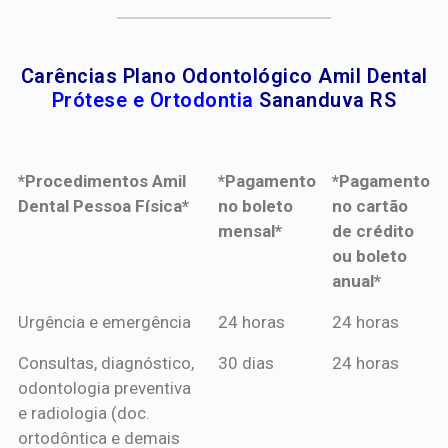
Carências Plano Odontológico Amil Dental
Prótese e Ortodontia
Sananduva RS
*Procedimentos Amil
*Pagamento
*Pagamento
Dental Pessoa Física*
no boleto
no cartão
mensal*
de crédito
ou boleto
anual*
*Procedimentos Amil
*Pagamento
*Pagamento
Urgência e emergência
24 horas
24 horas
Dental Pessoa Física*
no boleto
no cartão
Consultas, diagnóstico,
30 dias
24 horas
mensal*
de crédito
odontologia preventiva
ou boleto
e radiologia (doc.
anual*
ortodôntica e demais