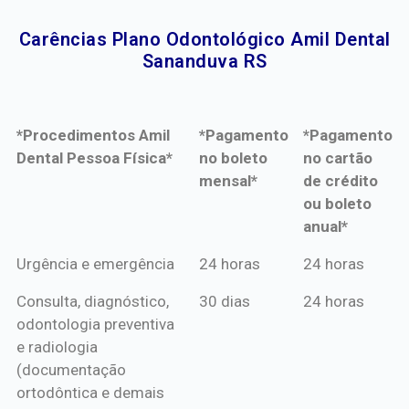
Carências Plano Odontológico Amil Dental
Sananduva RS​
*Procedimentos Amil
*Pagamento
*Pagamento
Dental Pessoa Física*
no boleto
no cartão
mensal*
de crédito
ou boleto
anual*
*Procedimentos Amil
*Pagamento
*Pagamento
Urgência e emergência
24 horas
24 horas
Dental Pessoa Física*
no boleto
no cartão
Consulta, diagnóstico,
30 dias
24 horas
mensal*
de crédito
odontologia preventiva
ou boleto
e radiologia
anual*
(documentação
ortodôntica e demais