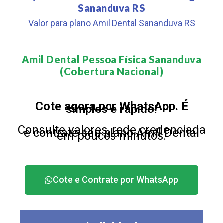
Sananduva RS
Valor para plano Amil Dental Sananduva RS
Amil Dental Pessoa Física Sananduva
(Cobertura Nacional)​
Cote agora por WhatsApp. É
simples e rápido!
Consulte valores, rede credenciada
e contrate seu plano Amil Dental
em poucos minutos.
Cote e Contrate por WhatsApp