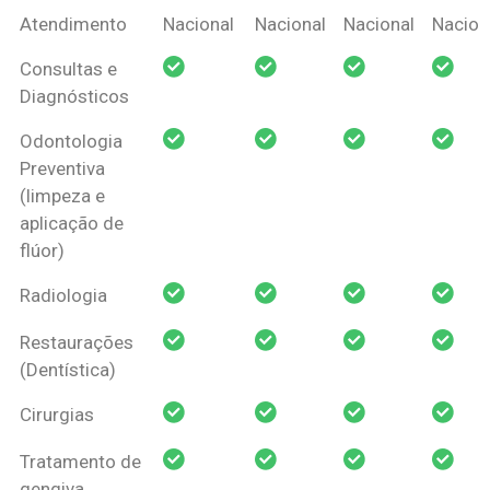
Coberturas
Nacional
Criança
Prótese
Ortodo
Atendimento
Nacional
Nacional
Nacional
Nacion
Amil Dental
Consultas e
Pessoa Física
Diagnósticos
Odontologia
Preventiva
(limpeza e
aplicação de
flúor)
Radiologia
Restaurações
(Dentística)
Cirurgias
Tratamento de
gengiva