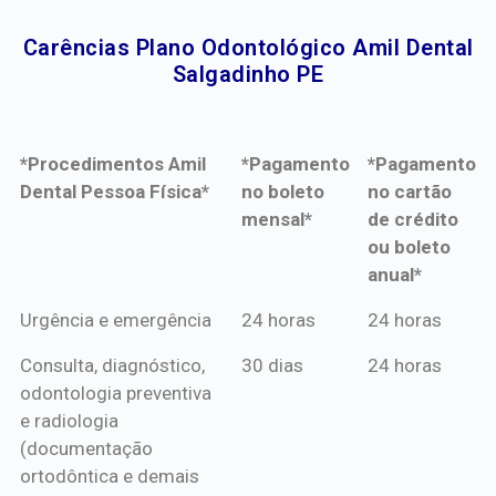
Carências Plano Odontológico Amil Dental
Salgadinho PE​
*Procedimentos Amil
*Pagamento
*Pagamento
Dental Pessoa Física*
no boleto
no cartão
mensal*
de crédito
ou boleto
anual*
*Procedimentos Amil
*Pagamento
*Pagamento
Urgência e emergência
24 horas
24 horas
Dental Pessoa Física*
no boleto
no cartão
Consulta, diagnóstico,
30 dias
24 horas
mensal*
de crédito
odontologia preventiva
ou boleto
e radiologia
anual*
(documentação
ortodôntica e demais