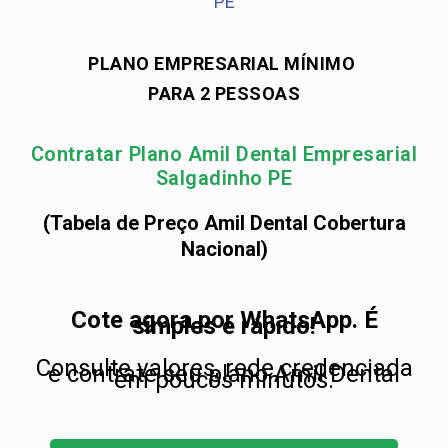
PE
PLANO EMPRESARIAL MÍNIMO
PARA 2 PESSOAS
Contratar Plano Amil Dental Empresarial
Salgadinho PE
(Tabela de Preço Amil Dental Cobertura
Nacional)
Cote agora por WhatsApp. É
simples e rápido!
Consulte valores, rede credenciada
e contrate seu plano Amil Dental
em poucos minutos.