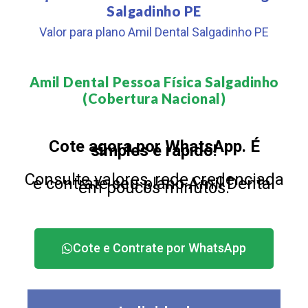
Salgadinho PE
Valor para plano Amil Dental Salgadinho PE
Amil Dental Pessoa Física Salgadinho
(Cobertura Nacional)​
Cote agora por WhatsApp. É
simples e rápido!
Consulte valores, rede credenciada
e contrate seu plano Amil Dental
em poucos minutos.
Cote e Contrate por WhatsApp