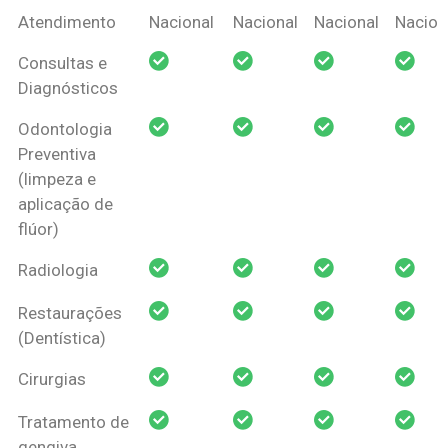
Coberturas
Nacional
Criança
Prótese
Ortodo
Atendimento
Nacional
Nacional
Nacional
Nacion
Amil Dental
Consultas e
Pessoa Física
Diagnósticos
Odontologia
Preventiva
(limpeza e
aplicação de
flúor)
Radiologia
Restaurações
(Dentística)
Cirurgias
Tratamento de
gengiva