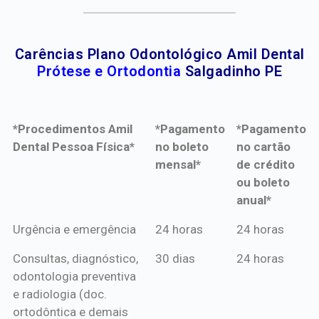
Carências Plano Odontológico Amil Dental
Prótese e Ortodontia
Salgadinho PE
*Procedimentos Amil
*Pagamento
*Pagamento
Dental Pessoa Física*
no boleto
no cartão
mensal*
de crédito
ou boleto
anual*
*Procedimentos Amil
*Pagamento
*Pagamento
Urgência e emergência
24 horas
24 horas
Dental Pessoa Física*
no boleto
no cartão
Consultas, diagnóstico,
30 dias
24 horas
mensal*
de crédito
odontologia preventiva
ou boleto
e radiologia (doc.
anual*
ortodôntica e demais