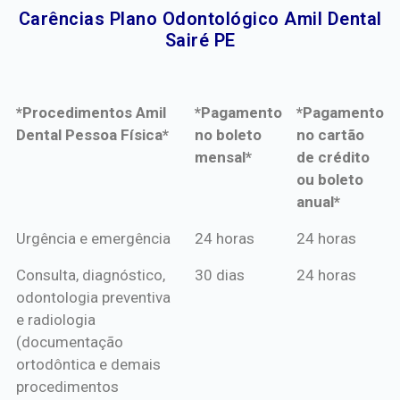
Carências Plano Odontológico Amil Dental
Sairé PE​
*Procedimentos Amil
*Pagamento
*Pagamento
Dental Pessoa Física*
no boleto
no cartão
mensal*
de crédito
ou boleto
anual*
*Procedimentos Amil
*Pagamento
*Pagamento
Urgência e emergência
24 horas
24 horas
Dental Pessoa Física*
no boleto
no cartão
Consulta, diagnóstico,
30 dias
24 horas
mensal*
de crédito
odontologia preventiva
ou boleto
e radiologia
anual*
(documentação
ortodôntica e demais
procedimentos