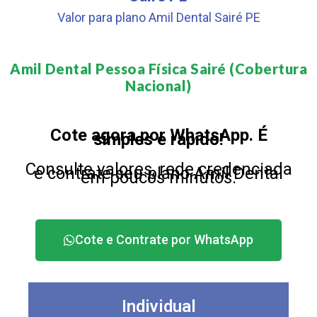
Valor para plano Amil Dental Sairé PE
Amil Dental Pessoa Física Sairé (Cobertura
Nacional)​
Cote agora por WhatsApp. É
simples e rápido!
Consulte valores, rede credenciada
e contrate seu plano Amil Dental
em poucos minutos.
Cote e Contrate por WhatsApp
Individual