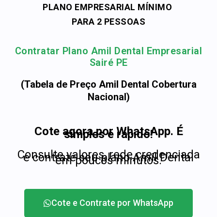
PLANO EMPRESARIAL MÍNIMO
PARA 2 PESSOAS
Contratar Plano Amil Dental Empresarial
Sairé PE
(Tabela de Preço Amil Dental Cobertura
Nacional)
Cote agora por WhatsApp. É
simples e rápido!
Consulte valores, rede credenciada
e contrate seu plano Amil Dental
em poucos minutos.
Cote e Contrate por WhatsApp