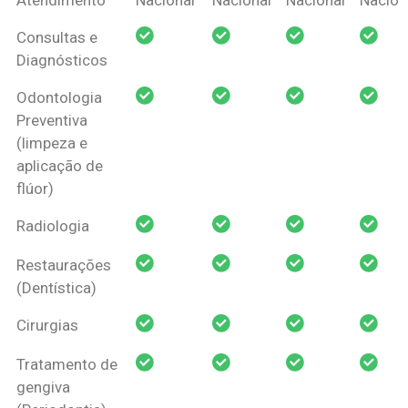
Amil Dental
Consultas e
Pessoa Física
Diagnósticos
Odontologia
Preventiva
(limpeza e
aplicação de
flúor)
Radiologia
Restaurações
(Dentística)
Cirurgias
Tratamento de
gengiva