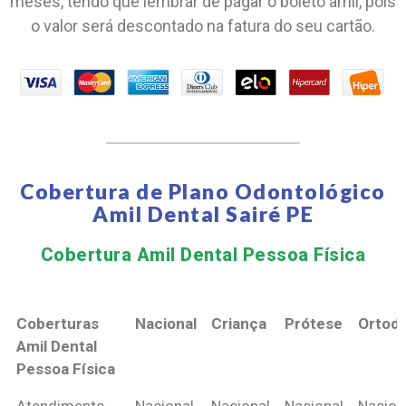
meses, tendo que lembrar de pagar o boleto amil, pois
o valor será descontado na fatura do seu cartão.
Cobertura de Plano Odontológico
Amil Dental Sairé PE
Cobertura Amil Dental Pessoa Física​
Coberturas
Nacional
Criança
Prótese
Ortodo
Amil Dental
Pessoa Física
Coberturas
Nacional
Criança
Prótese
Ortodo
Atendimento
Nacional
Nacional
Nacional
Nacion