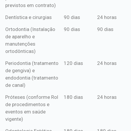
previstos em contrato)
Dentística e cirurgias
90 dias
24 horas
Ortodontia (Instalação
90 dias
90 dias
de aparelho e
manutenções
ortodônticas)
Periodontia (tratamento
120 dias
24 horas
de gengiva) e
endodontia (tratamento
de canal)
Próteses (conforme Rol
180 dias
24 horas
de procedimentos e
eventos em saúde
vigente)
Odontologia Estética
180 dias
180 dias