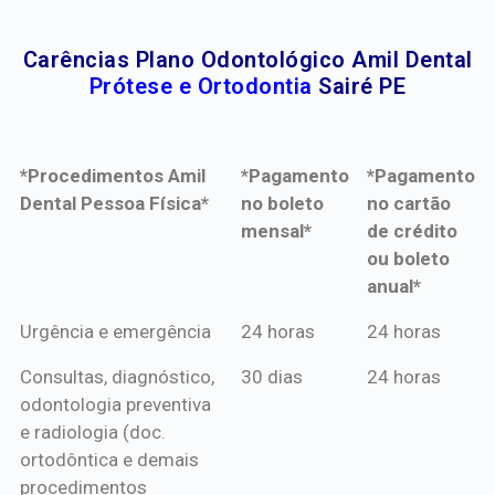
Carências Plano Odontológico Amil Dental
Prótese e Ortodontia
Sairé PE
*Procedimentos Amil
*Pagamento
*Pagamento
Dental Pessoa Física*
no boleto
no cartão
mensal*
de crédito
ou boleto
anual*
*Procedimentos Amil
*Pagamento
*Pagamento
Urgência e emergência
24 horas
24 horas
Dental Pessoa Física*
no boleto
no cartão
Consultas, diagnóstico,
30 dias
24 horas
mensal*
de crédito
odontologia preventiva
ou boleto
e radiologia (doc.
anual*
ortodôntica e demais
procedimentos