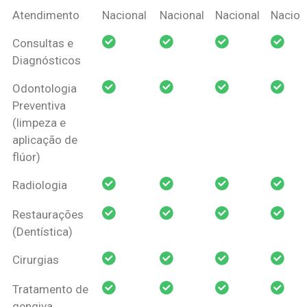
Coberturas
Nacional
Criança
Prótese
Ortodo
Atendimento
Nacional
Nacional
Nacional
Nacion
Amil Dental
Consultas e
Pessoa Física
Diagnósticos
Odontologia
Preventiva
(limpeza e
aplicação de
flúor)
Radiologia
Restaurações
(Dentística)
Cirurgias
Tratamento de
gengiva