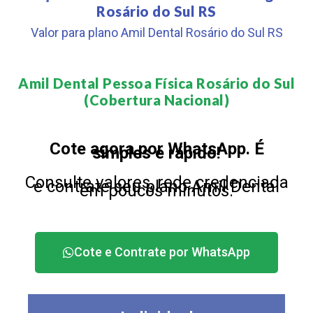
Rosário do Sul RS
Valor para plano Amil Dental Rosário do Sul RS
Amil Dental Pessoa Física Rosário do Sul
(Cobertura Nacional)​
Cote agora por WhatsApp. É
simples e rápido!
Consulte valores, rede credenciada
e contrate seu plano Amil Dental
em poucos minutos.
Cote e Contrate por WhatsApp