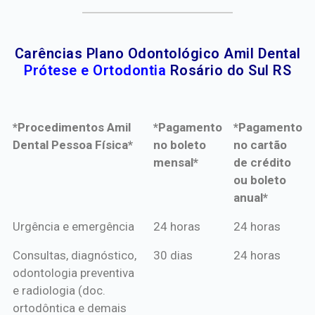
Carências Plano Odontológico Amil Dental
Prótese e Ortodontia
Rosário do Sul RS
*Procedimentos Amil
*Pagamento
*Pagamento
Dental Pessoa Física*
no boleto
no cartão
mensal*
de crédito
ou boleto
anual*
*Procedimentos Amil
*Pagamento
*Pagamento
Urgência e emergência
24 horas
24 horas
Dental Pessoa Física*
no boleto
no cartão
Consultas, diagnóstico,
30 dias
24 horas
mensal*
de crédito
odontologia preventiva
ou boleto
e radiologia (doc.
anual*
ortodôntica e demais