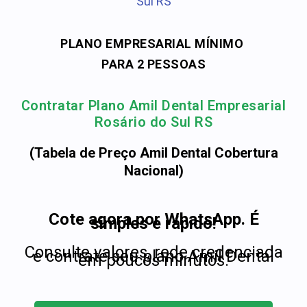
Sul RS
PLANO EMPRESARIAL MÍNIMO
PARA 2 PESSOAS
Contratar Plano Amil Dental Empresarial
Rosário do Sul RS
(Tabela de Preço Amil Dental Cobertura
Nacional)
Cote agora por WhatsApp. É
simples e rápido!
Consulte valores, rede credenciada
e contrate seu plano Amil Dental
em poucos minutos.