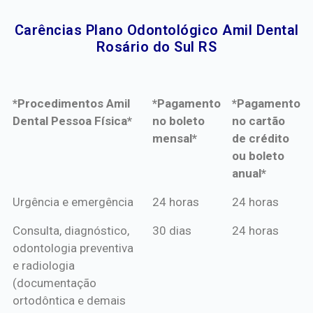
Carências Plano Odontológico Amil Dental
Rosário do Sul RS​
*Procedimentos Amil
*Pagamento
*Pagamento
Dental Pessoa Física*
no boleto
no cartão
mensal*
de crédito
ou boleto
anual*
*Procedimentos Amil
*Pagamento
*Pagamento
Urgência e emergência
24 horas
24 horas
Dental Pessoa Física*
no boleto
no cartão
Consulta, diagnóstico,
30 dias
24 horas
mensal*
de crédito
odontologia preventiva
ou boleto
e radiologia
anual*
(documentação
ortodôntica e demais