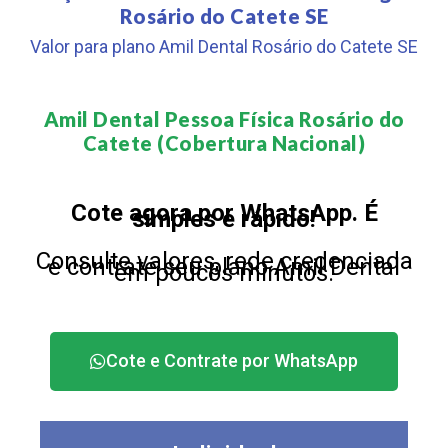
Rosário do Catete SE
Valor para plano Amil Dental Rosário do Catete SE
Amil Dental Pessoa Física Rosário do
Catete (Cobertura Nacional)​
Cote agora por WhatsApp. É
simples e rápido!
Consulte valores, rede credenciada
e contrate seu plano Amil Dental
em poucos minutos.
Cote e Contrate por WhatsApp