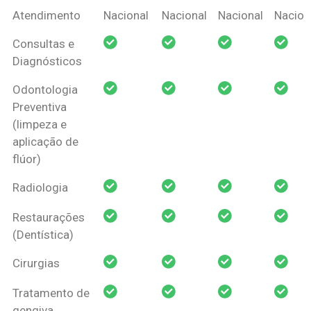
Coberturas
Nacional
Criança
Prótese
Ortodo
Atendimento
Nacional
Nacional
Nacional
Nacion
Amil Dental
Consultas e
Pessoa Física
Diagnósticos
Odontologia
Preventiva
(limpeza e
aplicação de
flúor)
Radiologia
Restaurações
(Dentística)
Cirurgias
Tratamento de
gengiva