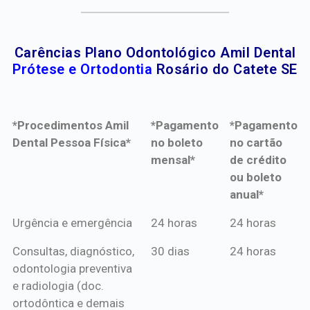
Carências Plano Odontológico Amil Dental
Prótese e Ortodontia
Rosário do Catete SE
*Procedimentos Amil
*Pagamento
*Pagamento
Dental Pessoa Física*
no boleto
no cartão
mensal*
de crédito
ou boleto
anual*
*Procedimentos Amil
*Pagamento
*Pagamento
Urgência e emergência
24 horas
24 horas
Dental Pessoa Física*
no boleto
no cartão
Consultas, diagnóstico,
30 dias
24 horas
mensal*
de crédito
odontologia preventiva
ou boleto
e radiologia (doc.
anual*
ortodôntica e demais