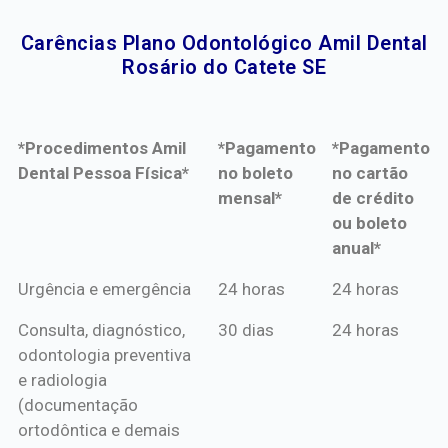
Carências Plano Odontológico Amil Dental
Rosário do Catete SE​
*Procedimentos Amil
*Pagamento
*Pagamento
Dental Pessoa Física*
no boleto
no cartão
mensal*
de crédito
ou boleto
anual*
*Procedimentos Amil
*Pagamento
*Pagamento
Urgência e emergência
24 horas
24 horas
Dental Pessoa Física*
no boleto
no cartão
Consulta, diagnóstico,
30 dias
24 horas
mensal*
de crédito
odontologia preventiva
ou boleto
e radiologia
anual*
(documentação
ortodôntica e demais