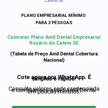
Catete SE
PLANO EMPRESARIAL MÍNIMO
PARA 2 PESSOAS
Contratar Plano Amil Dental Empresarial
Rosário do Catete SE
(Tabela de Preço Amil Dental Cobertura
Nacional)
Cote agora por WhatsApp. É
simples e rápido!
Consulte valores, rede credenciada
e contrate seu plano Amil Dental
em poucos minutos.