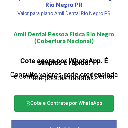
Rio Negro PR
Valor para plano Amil Dental Rio Negro PR
Amil Dental Pessoa Física Rio Negro
(Cobertura Nacional)​
Cote agora por WhatsApp. É
simples e rápido!
Consulte valores, rede credenciada
e contrate seu plano Amil Dental
em poucos minutos.
Cote e Contrate por WhatsApp