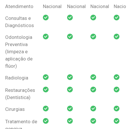
Coberturas
Nacional
Criança
Prótese
Ortodo
Atendimento
Nacional
Nacional
Nacional
Nacion
Amil Dental
Consultas e
Pessoa Física
Diagnósticos
Odontologia
Preventiva
(limpeza e
aplicação de
flúor)
Radiologia
Restaurações
(Dentística)
Cirurgias
Tratamento de
gengiva