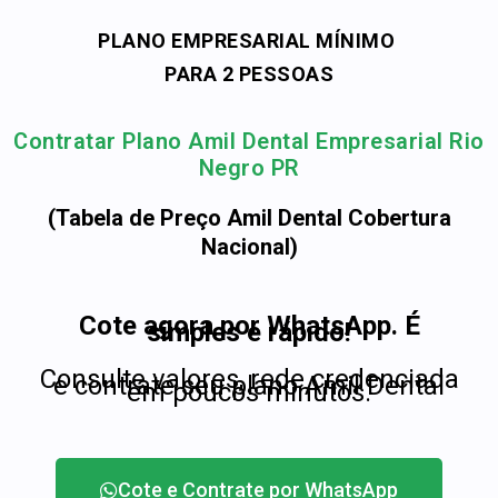
PLANO EMPRESARIAL MÍNIMO
PARA 2 PESSOAS
Contratar Plano Amil Dental Empresarial Rio
Negro PR
(Tabela de Preço Amil Dental Cobertura
Nacional)
Cote agora por WhatsApp. É
simples e rápido!
Consulte valores, rede credenciada
e contrate seu plano Amil Dental
em poucos minutos.
Cote e Contrate por WhatsApp