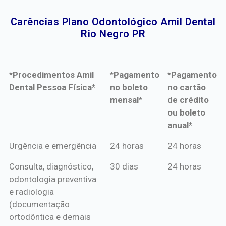
Carências Plano Odontológico Amil Dental
Rio Negro PR​
*Procedimentos Amil
*Pagamento
*Pagamento
Dental Pessoa Física*
no boleto
no cartão
mensal*
de crédito
ou boleto
anual*
*Procedimentos Amil
*Pagamento
*Pagamento
Urgência e emergência
24 horas
24 horas
Dental Pessoa Física*
no boleto
no cartão
Consulta, diagnóstico,
30 dias
24 horas
mensal*
de crédito
odontologia preventiva
ou boleto
e radiologia
anual*
(documentação
ortodôntica e demais