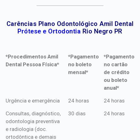
Carências Plano Odontológico Amil Dental
Prótese e Ortodontia
Rio Negro PR
*Procedimentos Amil
*Pagamento
*Pagamento
Dental Pessoa Física*
no boleto
no cartão
mensal*
de crédito
ou boleto
anual*
*Procedimentos Amil
*Pagamento
*Pagamento
Urgência e emergência
24 horas
24 horas
Dental Pessoa Física*
no boleto
no cartão
Consultas, diagnóstico,
30 dias
24 horas
mensal*
de crédito
odontologia preventiva
ou boleto
e radiologia (doc.
anual*
ortodôntica e demais