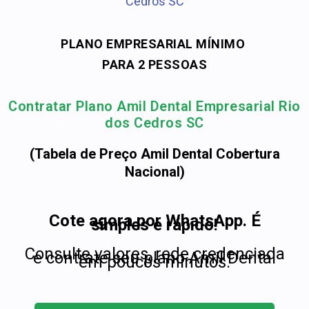
Cedros SC
PLANO EMPRESARIAL MÍNIMO
PARA 2 PESSOAS
Contratar Plano Amil Dental Empresarial Rio
dos Cedros SC
(Tabela de Preço Amil Dental Cobertura
Nacional)
Cote agora por WhatsApp. É
simples e rápido!
Consulte valores, rede credenciada
e contrate seu plano Amil Dental
em poucos minutos.