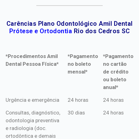
Carências Plano Odontológico Amil Dental
Prótese e Ortodontia
Rio dos Cedros SC
*Procedimentos Amil
*Pagamento
*Pagamento
Dental Pessoa Física*
no boleto
no cartão
mensal*
de crédito
ou boleto
anual*
*Procedimentos Amil
*Pagamento
*Pagamento
Urgência e emergência
24 horas
24 horas
Dental Pessoa Física*
no boleto
no cartão
Consultas, diagnóstico,
30 dias
24 horas
mensal*
de crédito
odontologia preventiva
ou boleto
e radiologia (doc.
anual*
ortodôntica e demais