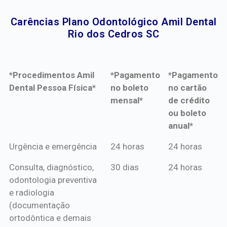
Carências Plano Odontológico Amil Dental
Rio dos Cedros SC​
*Procedimentos Amil
*Pagamento
*Pagamento
Dental Pessoa Física*
no boleto
no cartão
mensal*
de crédito
ou boleto
anual*
*Procedimentos Amil
*Pagamento
*Pagamento
Urgência e emergência
24 horas
24 horas
Dental Pessoa Física*
no boleto
no cartão
Consulta, diagnóstico,
30 dias
24 horas
mensal*
de crédito
odontologia preventiva
ou boleto
e radiologia
anual*
(documentação
ortodôntica e demais