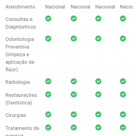
Coberturas
Nacional
Criança
Prótese
Ortodo
Atendimento
Nacional
Nacional
Nacional
Nacion
Amil Dental
Consultas e
Pessoa Física
Diagnósticos
Odontologia
Preventiva
(limpeza e
aplicação de
flúor)
Radiologia
Restaurações
(Dentística)
Cirurgias
Tratamento de
gengiva