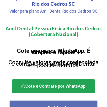
Rio dos Cedros SC
Valor para plano Amil Dental Rio dos Cedros SC
Amil Dental Pessoa Física Rio dos Cedros
(Cobertura Nacional)​
Cote agora por WhatsApp. É
simples e rápido!
Consulte valores, rede credenciada
e contrate seu plano Amil Dental
em poucos minutos.
Cote e Contrate por WhatsApp