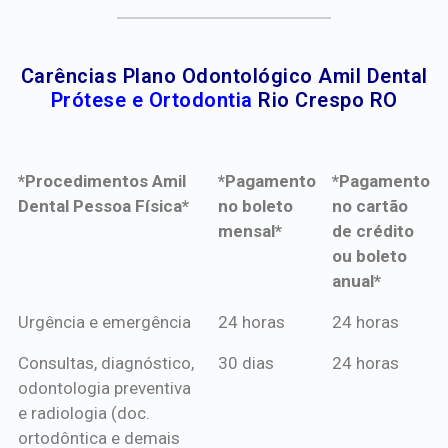
Carências Plano Odontológico Amil Dental
Prótese e Ortodontia
Rio Crespo RO
*Procedimentos Amil
*Pagamento
*Pagamento
Dental Pessoa Física*
no boleto
no cartão
mensal*
de crédito
ou boleto
anual*
*Procedimentos Amil
*Pagamento
*Pagamento
Urgência e emergência
24 horas
24 horas
Dental Pessoa Física*
no boleto
no cartão
Consultas, diagnóstico,
30 dias
24 horas
mensal*
de crédito
odontologia preventiva
ou boleto
e radiologia (doc.
anual*
ortodôntica e demais