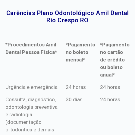
Carências Plano Odontológico Amil Dental
Rio Crespo RO​
*Procedimentos Amil
*Pagamento
*Pagamento
Dental Pessoa Física*
no boleto
no cartão
mensal*
de crédito
ou boleto
anual*
*Procedimentos Amil
*Pagamento
*Pagamento
Urgência e emergência
24 horas
24 horas
Dental Pessoa Física*
no boleto
no cartão
Consulta, diagnóstico,
30 dias
24 horas
mensal*
de crédito
odontologia preventiva
ou boleto
e radiologia
anual*
(documentação
ortodôntica e demais