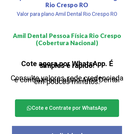
Rio Crespo RO
Valor para plano Amil Dental Rio Crespo RO
Amil Dental Pessoa Física Rio Crespo
(Cobertura Nacional)​
Cote agora por WhatsApp. É
simples e rápido!
Consulte valores, rede credenciada
e contrate seu plano Amil Dental
em poucos minutos.
Cote e Contrate por WhatsApp