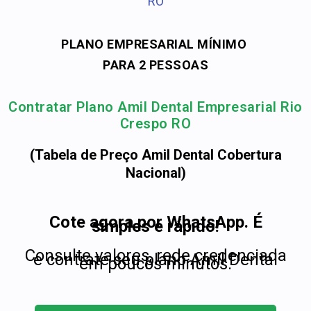
RO
PLANO EMPRESARIAL MÍNIMO
PARA 2 PESSOAS
Contratar Plano Amil Dental Empresarial Rio
Crespo RO
(Tabela de Preço Amil Dental Cobertura
Nacional)
Cote agora por WhatsApp. É
simples e rápido!
Consulte valores, rede credenciada
e contrate seu plano Amil Dental
em poucos minutos.