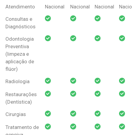
Coberturas
Nacional
Criança
Prótese
Ortodo
Atendimento
Nacional
Nacional
Nacional
Nacion
Amil Dental
Consultas e
Pessoa Física
Diagnósticos
Odontologia
Preventiva
(limpeza e
aplicação de
flúor)
Radiologia
Restaurações
(Dentística)
Cirurgias
Tratamento de
gengiva