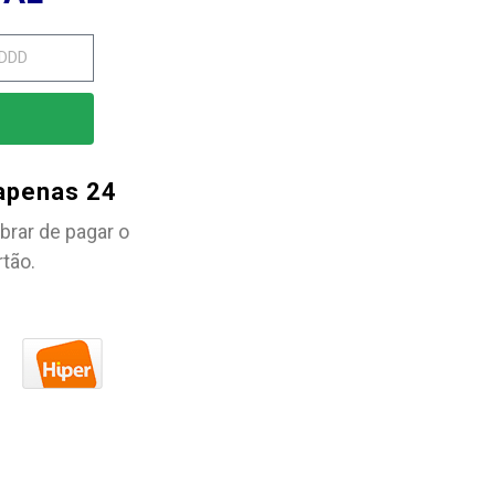
 apenas 24
brar de pagar o
rtão.