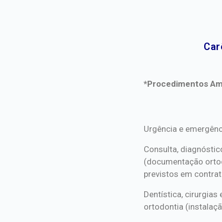
Car
*Procedimentos Ami
*Procedimentos Ami
Urgência e emergênc
Consulta, diagnóstic
(documentação orto
previstos em contrat
Dentística, cirurgia
ortodontia (instalaçã