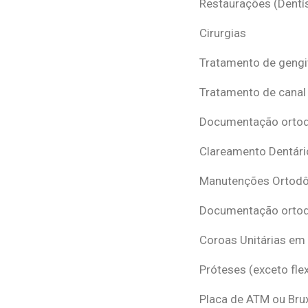
Restaurações (Dentís
Cirurgias
Tratamento de gengi
Tratamento de canal
Documentação ortodô
Clareamento Dentári
Manutenções Ortodô
Documentação ortod
Coroas Unitárias em
Próteses (exceto flex
Placa de ATM ou Br