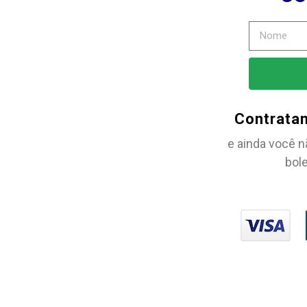
Contrata
e ainda você n
bole