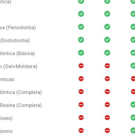
tica)
va (Periodontia)
 (Endodontia)
ntica (Básica)
o (Gel+Moldeira)
nticas
ôntica (Completa)
 Resina (Completa)
íveis)
uxismo