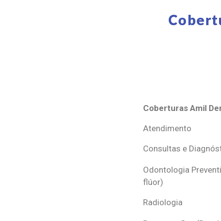
Cobert
Coberturas Amil Den
Coberturas Amil Den
Atendimento
Consultas e Diagnós
Odontologia Preventi
flúor)
Radiologia