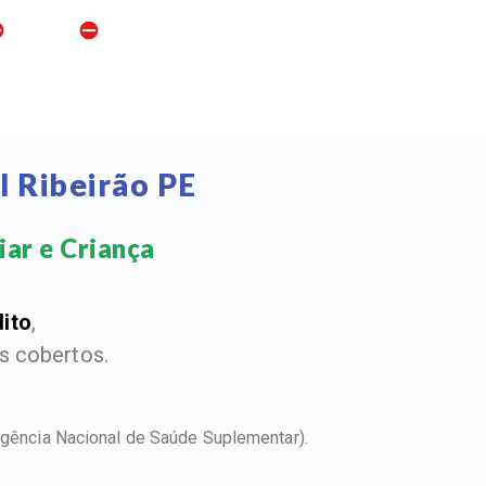
l Ribeirão PE
ar e Criança​
dito
,
 cobertos.
gência Nacional de Saúde Suplementar).