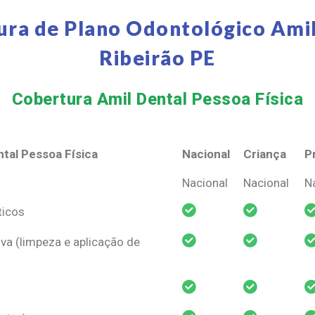
ura de Plano Odontológico Amil
Ribeirão PE
Cobertura Amil Dental Pessoa Física​
tal Pessoa Física
Nacional
Criança
P
tal Pessoa Física
Nacional
Criança
P
Nacional
Nacional
N
ticos
va (limpeza e aplicação de