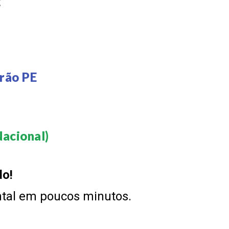
E
rão PE
acional)​
do!
ntal em poucos minutos.