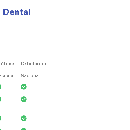
 Dental
rótese
Ortodontia
rótese
Ortodontia
acional
Nacional