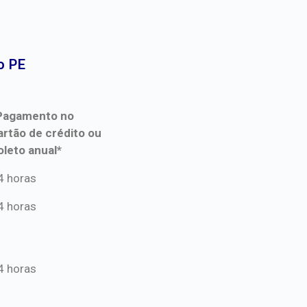
 PE​
Pagamento no
artão de crédito ou
oleto anual*
Pagamento no
4 horas
artão de crédito ou
4 horas
oleto anual*
4 horas