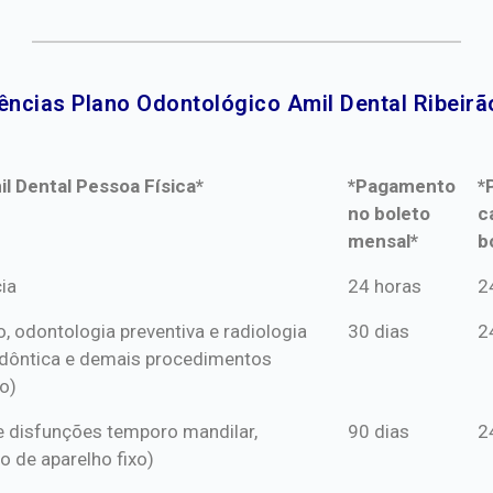
ências Plano Odontológico Amil Dental Ribeirão
l Dental Pessoa Física*
*Pagamento
*
no boleto
c
mensal*
b
l Dental Pessoa Física*
*Pagamento
*
ia
24 horas
2
no boleto
c
o, odontologia preventiva e radiologia
30 dias
2
mensal*
b
dôntica e demais procedimentos
o)
s e disfunções temporo mandilar,
90 dias
2
o de aparelho fixo)