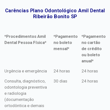
Carências Plano Odontológico Amil Dental
Ribeirão Bonito SP​
*Procedimentos Amil
*Pagamento
*Pagamento
Dental Pessoa Física*
no boleto
no cartão
mensal*
de crédito
ou boleto
anual*
*Procedimentos Amil
*Pagamento
*Pagamento
Urgência e emergência
24 horas
24 horas
Dental Pessoa Física*
no boleto
no cartão
Consulta, diagnóstico,
30 dias
24 horas
mensal*
de crédito
odontologia preventiva
ou boleto
e radiologia
anual*
(documentação
ortodôntica e demais