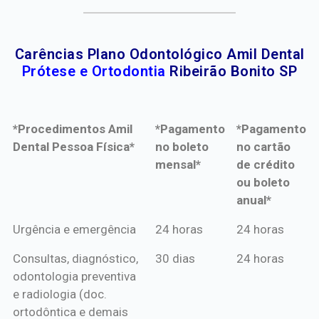
Carências Plano Odontológico Amil Dental
Prótese e Ortodontia
Ribeirão Bonito SP
*Procedimentos Amil
*Pagamento
*Pagamento
Dental Pessoa Física*
no boleto
no cartão
mensal*
de crédito
ou boleto
anual*
*Procedimentos Amil
*Pagamento
*Pagamento
Urgência e emergência
24 horas
24 horas
Dental Pessoa Física*
no boleto
no cartão
Consultas, diagnóstico,
30 dias
24 horas
mensal*
de crédito
odontologia preventiva
ou boleto
e radiologia (doc.
anual*
ortodôntica e demais