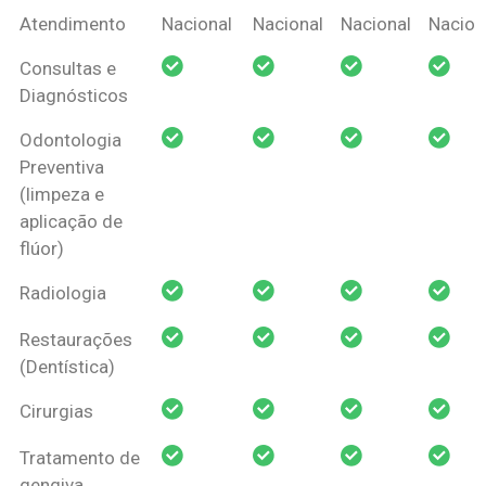
Coberturas
Nacional
Criança
Prótese
Ortodo
Atendimento
Nacional
Nacional
Nacional
Nacion
Amil Dental
Consultas e
Pessoa Física
Diagnósticos
Odontologia
Preventiva
(limpeza e
aplicação de
flúor)
Radiologia
Restaurações
(Dentística)
Cirurgias
Tratamento de
gengiva