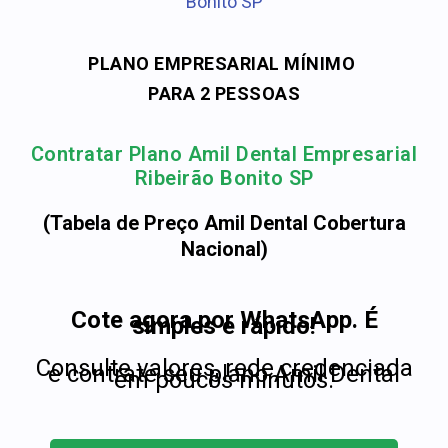
Bonito SP
PLANO EMPRESARIAL MÍNIMO
PARA 2 PESSOAS
Contratar Plano Amil Dental Empresarial
Ribeirão Bonito SP
(Tabela de Preço Amil Dental Cobertura
Nacional)
Cote agora por WhatsApp. É
simples e rápido!
Consulte valores, rede credenciada
e contrate seu plano Amil Dental
em poucos minutos.