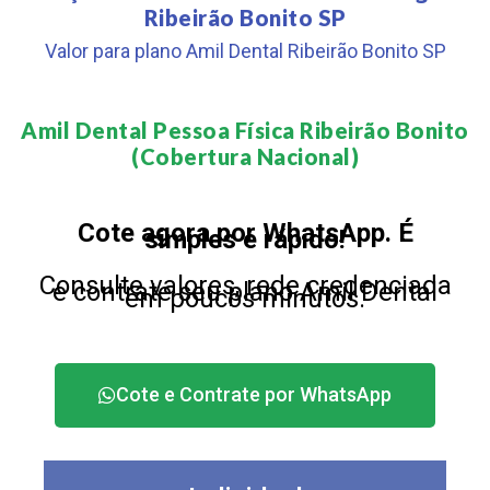
Ribeirão Bonito SP
Valor para plano Amil Dental Ribeirão Bonito SP
Amil Dental Pessoa Física Ribeirão Bonito
(Cobertura Nacional)​
Cote agora por WhatsApp. É
simples e rápido!
Consulte valores, rede credenciada
e contrate seu plano Amil Dental
em poucos minutos.
Cote e Contrate por WhatsApp