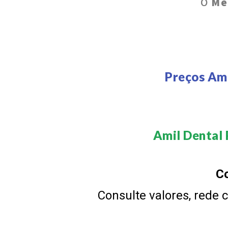
O
Me
Preços Ami
Amil Dental 
Co
Consulte valores, rede