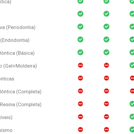
tica)
va (Periodontia)
 (Endodontia)
ntica (Básica)
o (Gel+Moldeira)
nticas
ôntica (Completa)
 Resina (Completa)
íveis)
uxismo