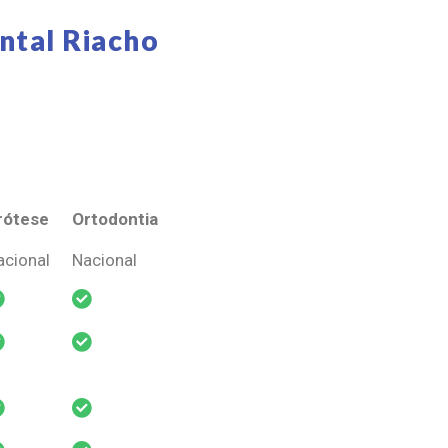
ntal Riacho
rótese
Ortodontia
rótese
Ortodontia
acional
Nacional