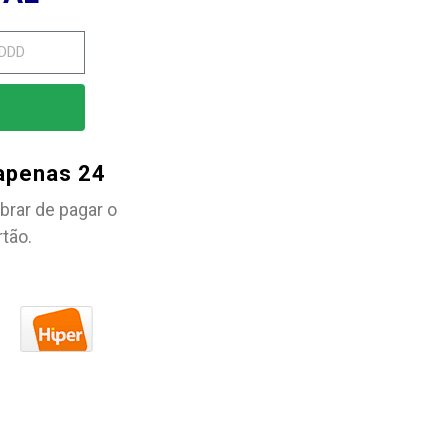
 apenas 24
brar de pagar o
rtão.