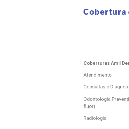
Cobertura 
Coberturas Amil Den
Coberturas Amil Den
Atendimento
Consultas e Diagnós
Odontologia Preventi
flúor)
Radiologia