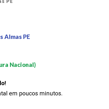
as PE
as Almas PE
ra Nacional)​
do!
ntal em poucos minutos.