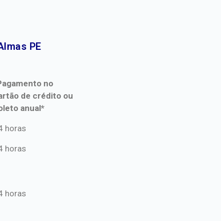
Almas PE​
Pagamento no
artão de crédito ou
oleto anual*
Pagamento no
4 horas
artão de crédito ou
4 horas
oleto anual*
4 horas