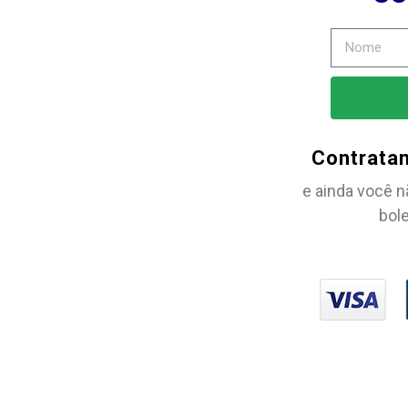
Contrata
e ainda você n
bole