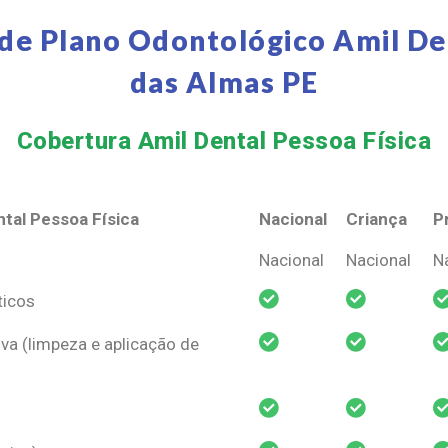
de Plano Odontológico Amil De
das Almas PE
Cobertura Amil Dental Pessoa Física​
tal Pessoa Física
Nacional
Criança
P
tal Pessoa Física
Nacional
Criança
P
Nacional
Nacional
N
ticos
va (limpeza e aplicação de