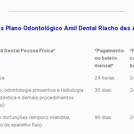
s Plano Odontológico Amil Dental Riacho das 
l Dental Pessoa Física*
*Pagamento
*
no boleto
c
mensal*
b
l Dental Pessoa Física*
*Pagamento
*
ia
24 horas
2
no boleto
c
o, odontologia preventiva e radiologia
30 dias
2
mensal*
b
dôntica e demais procedimentos
o)
s e disfunções temporo mandilar,
90 dias
2
o de aparelho fixo)