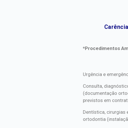
Carência
*Procedimentos Ami
*Procedimentos Ami
Urgência e emergênc
Consulta, diagnóstic
(documentação orto
previstos em contrat
Dentística, cirurgia
ortodontia (instalaçã