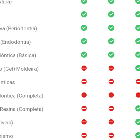
tica)
va (Periodontia)
 (Endodontia)
ntica (Básica)
o (Gel+Moldeira)
nticas
ôntica (Completa)
 Resina (Completa)
íveis)
uxismo