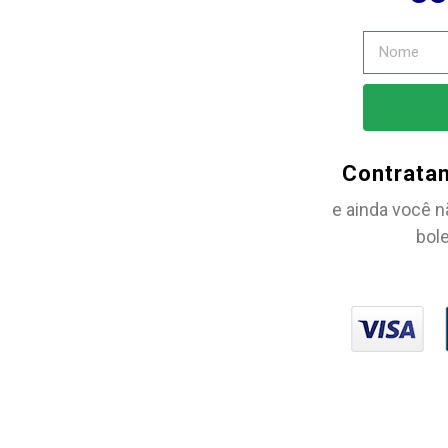
Contrata
e ainda você n
bole