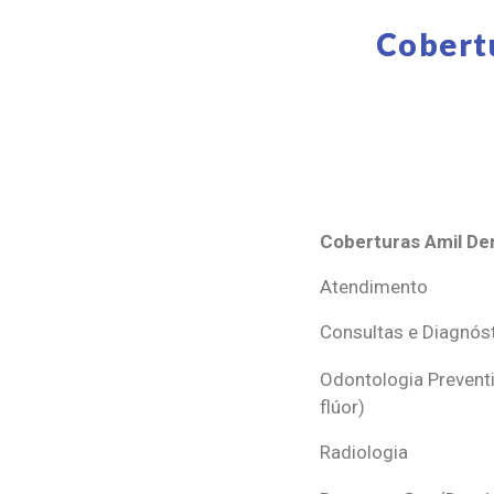
Cobert
Coberturas Amil Den
Coberturas Amil Den
Atendimento
Consultas e Diagnós
Odontologia Preventi
flúor)
Radiologia