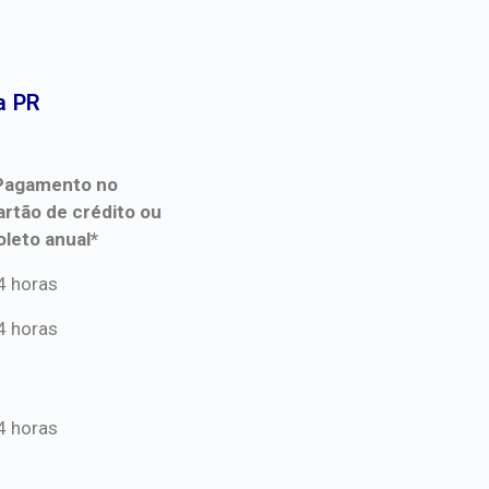
 PR​
Pagamento no
artão de crédito ou
oleto anual*
Pagamento no
4 horas
artão de crédito ou
4 horas
oleto anual*
4 horas