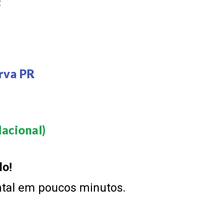
R
rva PR
acional)​
do!
ntal em poucos minutos.