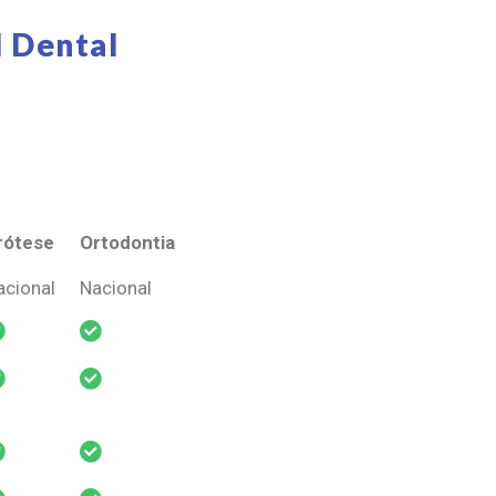
 Dental
rótese
Ortodontia
rótese
Ortodontia
acional
Nacional