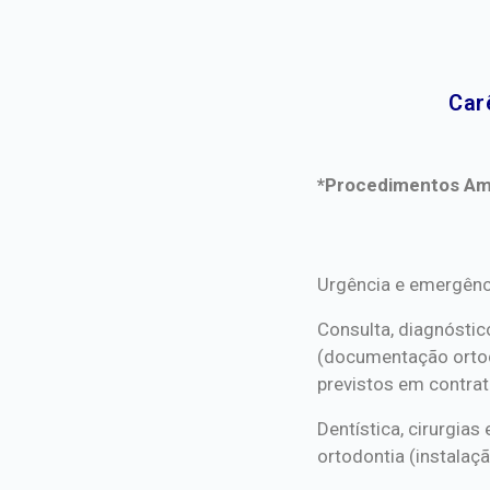
Car
*Procedimentos Ami
*Procedimentos Ami
Urgência e emergênc
Consulta, diagnóstic
(documentação orto
previstos em contrat
Dentística, cirurgia
ortodontia (instalaçã