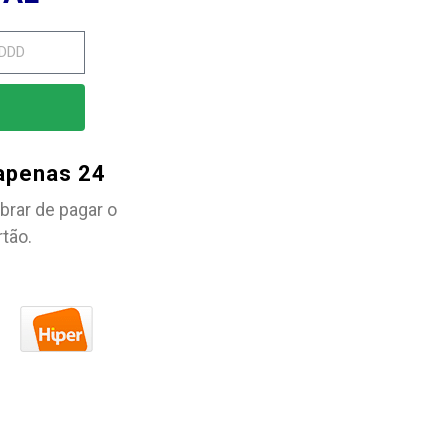
 apenas 24
brar de pagar o
rtão.