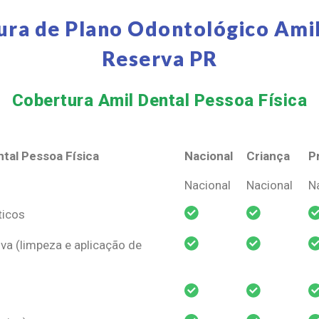
ura de Plano Odontológico Amil
Reserva PR
Cobertura Amil Dental Pessoa Física​
tal Pessoa Física
Nacional
Criança
P
tal Pessoa Física
Nacional
Criança
P
Nacional
Nacional
N
ticos
va (limpeza e aplicação de