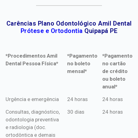
Carências Plano Odontológico Amil Dental
Prótese e Ortodontia
Quipapá PE
*Procedimentos Amil
*Pagamento
*Pagamento
Dental Pessoa Física*
no boleto
no cartão
mensal*
de crédito
ou boleto
anual*
*Procedimentos Amil
*Pagamento
*Pagamento
Urgência e emergência
24 horas
24 horas
Dental Pessoa Física*
no boleto
no cartão
Consultas, diagnóstico,
30 dias
24 horas
mensal*
de crédito
odontologia preventiva
ou boleto
e radiologia (doc.
anual*
ortodôntica e demais