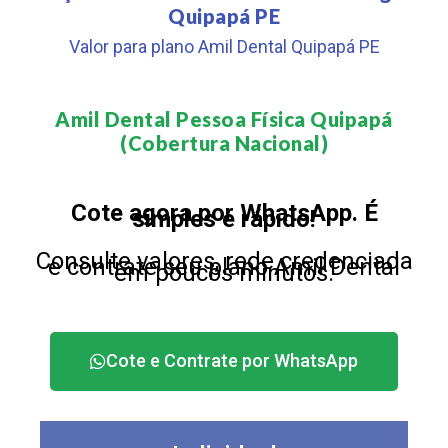
Quipapá PE
Valor para plano Amil Dental Quipapá PE
Amil Dental Pessoa Física Quipapá
(Cobertura Nacional)​
Cote agora por WhatsApp. É
simples e rápido!
Consulte valores, rede credenciada
e contrate seu plano Amil Dental
em poucos minutos.
Cote e Contrate por WhatsApp