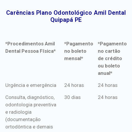
Carências Plano Odontológico Amil Dental
Quipapá PE​
*Procedimentos Amil
*Pagamento
*Pagamento
Dental Pessoa Física*
no boleto
no cartão
mensal*
de crédito
ou boleto
anual*
*Procedimentos Amil
*Pagamento
*Pagamento
Urgência e emergência
24 horas
24 horas
Dental Pessoa Física*
no boleto
no cartão
Consulta, diagnóstico,
30 dias
24 horas
mensal*
de crédito
odontologia preventiva
ou boleto
e radiologia
anual*
(documentação
ortodôntica e demais