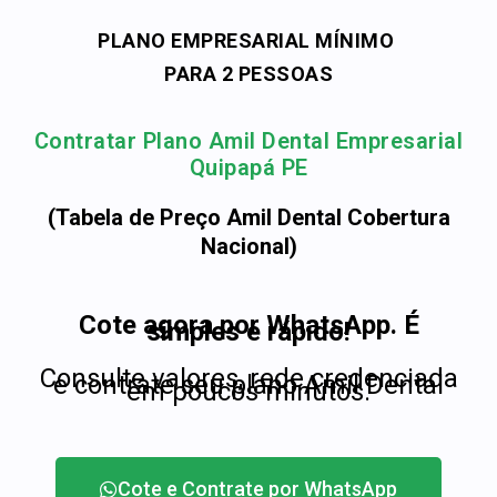
PLANO EMPRESARIAL MÍNIMO
PARA 2 PESSOAS
Contratar Plano Amil Dental Empresarial
Quipapá PE
(Tabela de Preço Amil Dental Cobertura
Nacional)
Cote agora por WhatsApp. É
simples e rápido!
Consulte valores, rede credenciada
e contrate seu plano Amil Dental
em poucos minutos.
Cote e Contrate por WhatsApp