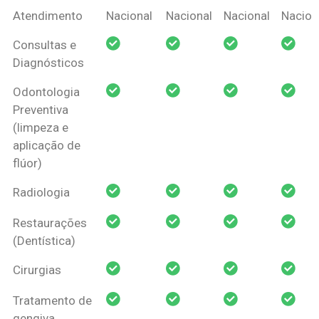
Coberturas
Nacional
Criança
Prótese
Ortodo
Atendimento
Nacional
Nacional
Nacional
Nacion
Amil Dental
Consultas e
Pessoa Física
Diagnósticos
Odontologia
Preventiva
(limpeza e
aplicação de
flúor)
Radiologia
Restaurações
(Dentística)
Cirurgias
Tratamento de
gengiva