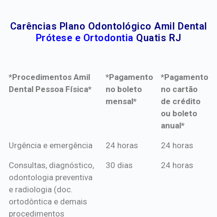
Carências Plano Odontológico Amil Dental
Prótese e Ortodontia
Quatis RJ
*Procedimentos Amil
*Pagamento
*Pagamento
Dental Pessoa Física*
no boleto
no cartão
mensal*
de crédito
ou boleto
anual*
*Procedimentos Amil
*Pagamento
*Pagamento
Urgência e emergência
24 horas
24 horas
Dental Pessoa Física*
no boleto
no cartão
Consultas, diagnóstico,
30 dias
24 horas
mensal*
de crédito
odontologia preventiva
ou boleto
e radiologia (doc.
anual*
ortodôntica e demais
procedimentos