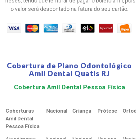
meses, tendo que lembrar de pagar o boleto amil, pois
o valor será descontado na fatura do seu cartão.
Cobertura de Plano Odontológico
Amil Dental Quatis RJ
Cobertura Amil Dental Pessoa Física​
Coberturas
Nacional
Criança
Prótese
Ortodo
Amil Dental
Pessoa Física
Coberturas
Nacional
Criança
Prótese
Ortodo
Atendimento
Nacional
Nacional
Nacional
Nacion