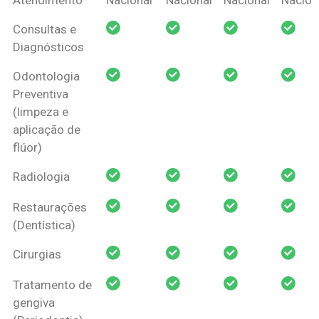
Amil Dental
Consultas e
Pessoa Física
Diagnósticos
Odontologia
Preventiva
(limpeza e
aplicação de
flúor)
Radiologia
Restaurações
(Dentística)
Cirurgias
Tratamento de
gengiva