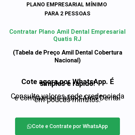
PLANO EMPRESARIAL MÍNIMO
PARA 2 PESSOAS
Contratar Plano Amil Dental Empresarial
Quatis RJ
(Tabela de Preço Amil Dental Cobertura
Nacional)
Cote agora por WhatsApp. É
simples e rápido!
Consulte valores, rede credenciada
e contrate seu plano Amil Dental
em poucos minutos.
Cote e Contrate por WhatsApp