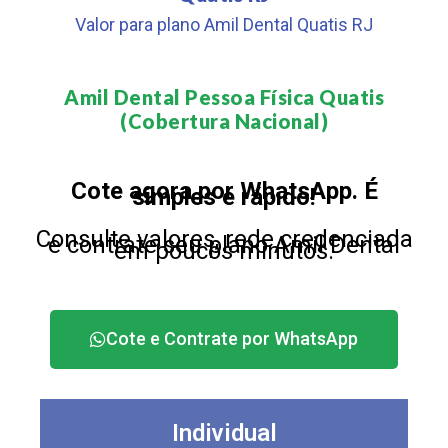
Valor para plano Amil Dental Quatis RJ
Amil Dental Pessoa Física Quatis
(Cobertura Nacional)​
Cote agora por WhatsApp. É
simples e rápido!
Consulte valores, rede credenciada
e contrate seu plano Amil Dental
em poucos minutos.
Cote e Contrate por WhatsApp
Individual