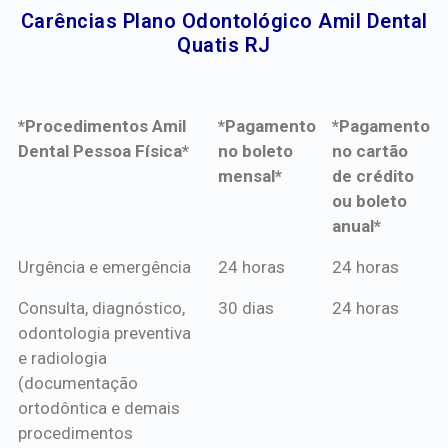
Carências Plano Odontológico Amil Dental
Quatis RJ​
*Procedimentos Amil
*Pagamento
*Pagamento
Dental Pessoa Física*
no boleto
no cartão
mensal*
de crédito
ou boleto
anual*
*Procedimentos Amil
*Pagamento
*Pagamento
Urgência e emergência
24 horas
24 horas
Dental Pessoa Física*
no boleto
no cartão
Consulta, diagnóstico,
30 dias
24 horas
mensal*
de crédito
odontologia preventiva
ou boleto
e radiologia
anual*
(documentação
ortodôntica e demais
procedimentos