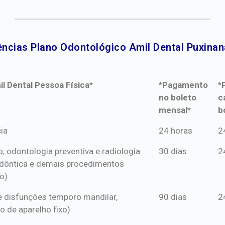
ncias Plano Odontológico Amil Dental Puxinan
l Dental Pessoa Física*
*Pagamento
*
no boleto
c
mensal*
b
l Dental Pessoa Física*
*Pagamento
*
ia
24 horas
2
no boleto
c
o, odontologia preventiva e radiologia
30 dias
2
mensal*
b
dôntica e demais procedimentos
o)
s e disfunções temporo mandilar,
90 dias
2
o de aparelho fixo)