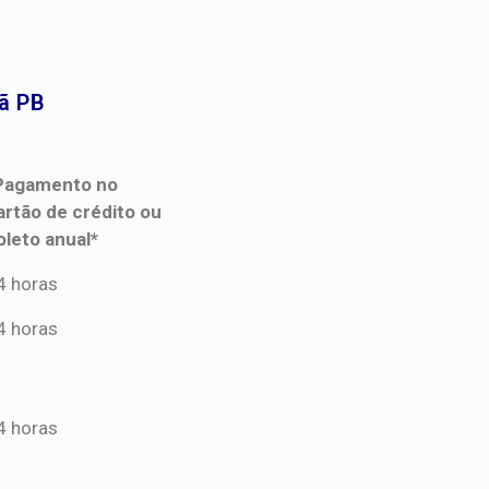
ã PB​
Pagamento no
artão de crédito ou
oleto anual*
Pagamento no
4 horas
artão de crédito ou
4 horas
oleto anual*
4 horas