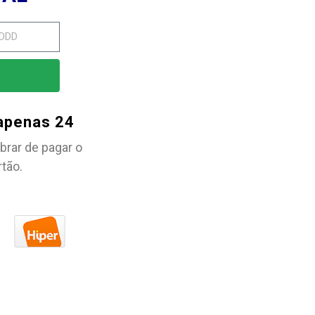
 apenas 24
brar de pagar o
rtão.