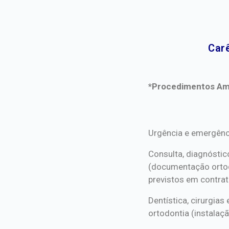
Carê
*Procedimentos Ami
*Procedimentos Ami
Urgência e emergênc
Consulta, diagnóstic
(documentação orto
previstos em contrat
Dentística, cirurgia
ortodontia (instalaçã