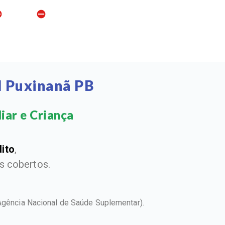
l Puxinanã PB
iar e Criança​
dito
,
 cobertos.
Agência Nacional de Saúde Suplementar).