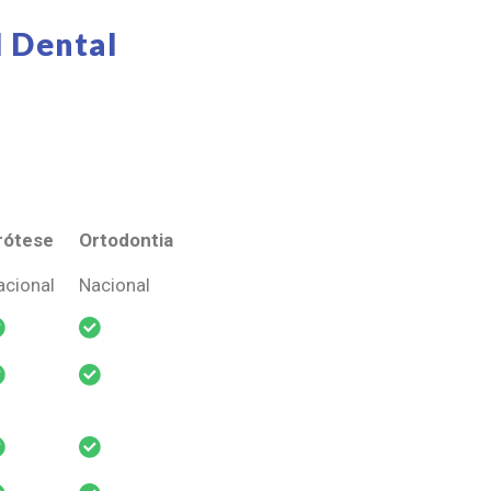
 Dental
rótese
Ortodontia
rótese
Ortodontia
acional
Nacional