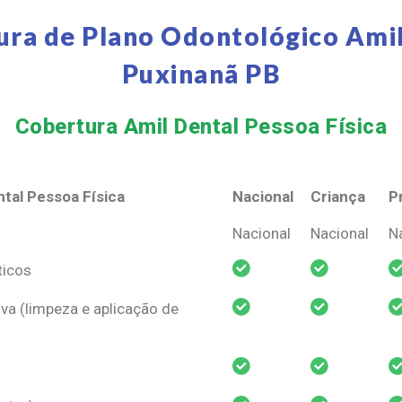
ura de Plano Odontológico Amil
Puxinanã PB
Cobertura Amil Dental Pessoa Física​
tal Pessoa Física
Nacional
Criança
P
tal Pessoa Física
Nacional
Criança
P
Nacional
Nacional
N
ticos
va (limpeza e aplicação de