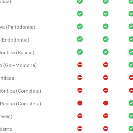
tica)
va (Periodontia)
 (Endodontia)
ntica (Básica)
o (Gel+Moldeira)
nticas
ôntica (Completa)
 Resina (Completa)
íveis)
uxismo