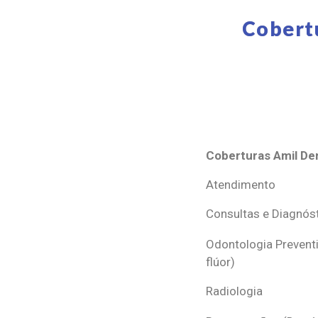
Cobert
Coberturas Amil Den
Coberturas Amil Den
Atendimento
Consultas e Diagnós
Odontologia Preventi
flúor)
Radiologia