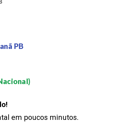
B
nanã PB
acional)​
do!
ntal em poucos minutos.