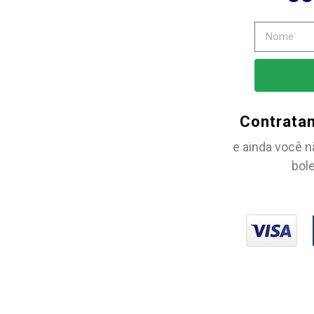
Contrata
e ainda você n
bole