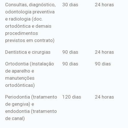
Consultas, diagnóstico,
30 dias
24 horas
mensal*
de crédito
odontologia preventiva
ou boleto
e radiologia (doc.
anual*
ortodôntica e demais
procedimentos
previstos em contrato)
Dentística e cirurgias
90 dias
24 horas
Ortodontia (Instalação
90 dias
90 dias
de aparelho e
manutenções
ortodônticas)
Periodontia (tratamento
120 dias
24 horas
de gengiva) e
endodontia (tratamento
de canal)