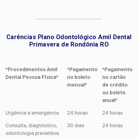
Carências Plano Odontológico Amil Dental
Primavera de Rondônia RO​
*Procedimentos Amil
*Pagamento
*Pagamento
Dental Pessoa Física*
no boleto
no cartão
mensal*
de crédito
ou boleto
anual*
*Procedimentos Amil
*Pagamento
*Pagamento
Urgência e emergência
24 horas
24 horas
Dental Pessoa Física*
no boleto
no cartão
Consulta, diagnóstico,
30 dias
24 horas
mensal*
de crédito
odontologia preventiva
ou boleto