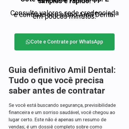
simples e rápido!
Consulte valores, rede credenciada
e contrate seu plano Amil Dental
em poucos minutos.
Cote e Contrate por WhatsApp
Guia definitivo Amil Dental:
Tudo o que você precisa
saber antes de contratar
Se você está buscando segurança, previsibilidade
financeira e um sorriso saudável, você chegou ao
lugar certo. Este não é apenas um resumo de
vendas; é um dossiê completo sobre como