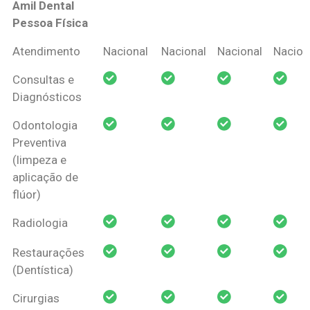
Amil Dental
Pessoa Física
Coberturas
Nacional
Criança
Prótese
Ortodo
Atendimento
Nacional
Nacional
Nacional
Nacion
Amil Dental
Consultas e
Pessoa Física
Diagnósticos
Odontologia
Preventiva
(limpeza e
aplicação de
flúor)
Radiologia
Restaurações
(Dentística)
Cirurgias