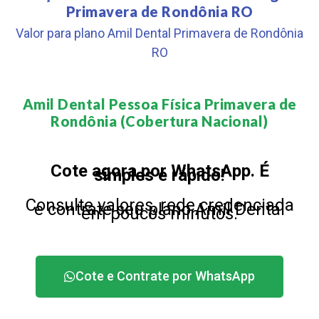
Primavera de Rondônia RO
Valor para plano Amil Dental Primavera de Rondônia
RO
Amil Dental Pessoa Física Primavera de
Rondônia (Cobertura Nacional)​
Cote agora por WhatsApp. É
simples e rápido!
Consulte valores, rede credenciada
e contrate seu plano Amil Dental
em poucos minutos.
Cote e Contrate por WhatsApp