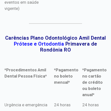
eventos em saúde
vigente)
Carências Plano Odontológico Amil Dental
Prótese e Ortodontia
Primavera de
Rondônia RO
*Procedimentos Amil
*Pagamento
*Pagamento
Dental Pessoa Física*
no boleto
no cartão
mensal*
de crédito
ou boleto
anual*
*Procedimentos Amil
*Pagamento
*Pagamento
Urgência e emergência
24 horas
24 horas
Dental Pessoa Física*
no boleto
no cartão