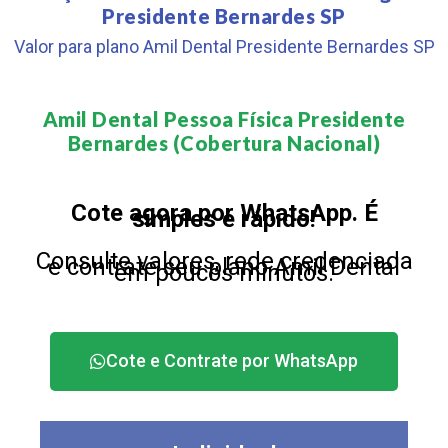
Presidente Bernardes SP
Valor para plano Amil Dental Presidente Bernardes SP
Amil Dental Pessoa Física Presidente
Bernardes (Cobertura Nacional)​
Cote agora por WhatsApp. É
simples e rápido!
Consulte valores, rede credenciada
e contrate seu plano Amil Dental
em poucos minutos.
Cote e Contrate por WhatsApp