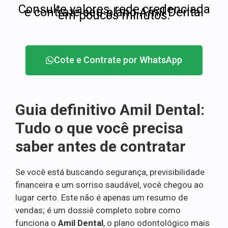
Consulte valores, rede credenciada
e contrate seu plano Amil Dental
em poucos minutos.
Cote e Contrate por WhatsApp
Guia definitivo Amil Dental:
Tudo o que você precisa
saber antes de contratar
Se você está buscando segurança, previsibilidade
financeira e um sorriso saudável, você chegou ao
lugar certo. Este não é apenas um resumo de
vendas; é um dossiê completo sobre como
funciona o
Amil Dental
, o plano odontológico mais