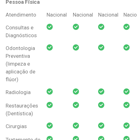
Pessoa Física
Coberturas
Nacional
Criança
Prótese
Ortodo
Atendimento
Nacional
Nacional
Nacional
Nacion
Amil Dental
Consultas e
Pessoa Física
Diagnósticos
Odontologia
Preventiva
(limpeza e
aplicação de
flúor)
Radiologia
Restaurações
(Dentística)
Cirurgias
Tratamento de