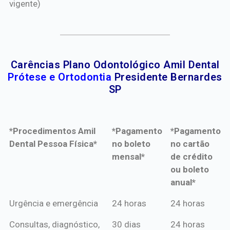
vigente)
Carências Plano Odontológico Amil Dental
Prótese e Ortodontia
Presidente Bernardes
SP
*Procedimentos Amil
*Pagamento
*Pagamento
Dental Pessoa Física*
no boleto
no cartão
mensal*
de crédito
ou boleto
anual*
*Procedimentos Amil
*Pagamento
*Pagamento
Urgência e emergência
24 horas
24 horas
Dental Pessoa Física*
no boleto
no cartão
Consultas, diagnóstico,
30 dias
24 horas
mensal*
de crédito