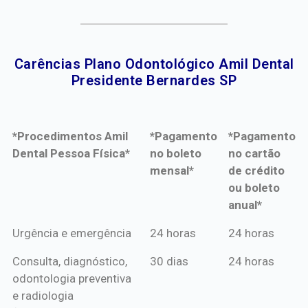
Carências Plano Odontológico Amil Dental
Presidente Bernardes SP​
*Procedimentos Amil
*Pagamento
*Pagamento
Dental Pessoa Física*
no boleto
no cartão
mensal*
de crédito
ou boleto
anual*
*Procedimentos Amil
*Pagamento
*Pagamento
Urgência e emergência
24 horas
24 horas
Dental Pessoa Física*
no boleto
no cartão
Consulta, diagnóstico,
30 dias
24 horas
mensal*
de crédito
odontologia preventiva
ou boleto
e radiologia
anual*