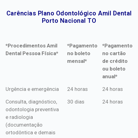
Carências Plano Odontológico Amil Dental
Porto Nacional TO​
*Procedimentos Amil
*Pagamento
*Pagamento
Dental Pessoa Física*
no boleto
no cartão
mensal*
de crédito
ou boleto
anual*
*Procedimentos Amil
*Pagamento
*Pagamento
Urgência e emergência
24 horas
24 horas
Dental Pessoa Física*
no boleto
no cartão
Consulta, diagnóstico,
30 dias
24 horas
mensal*
de crédito
odontologia preventiva
ou boleto
e radiologia
anual*
(documentação
ortodôntica e demais