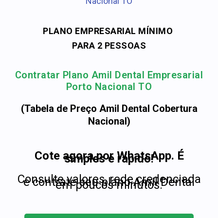
Nacional TO
PLANO EMPRESARIAL MÍNIMO
PARA 2 PESSOAS
Contratar Plano Amil Dental Empresarial
Porto Nacional TO
(Tabela de Preço Amil Dental Cobertura
Nacional)
Cote agora por WhatsApp. É
simples e rápido!
Consulte valores, rede credenciada
e contrate seu plano Amil Dental
em poucos minutos.