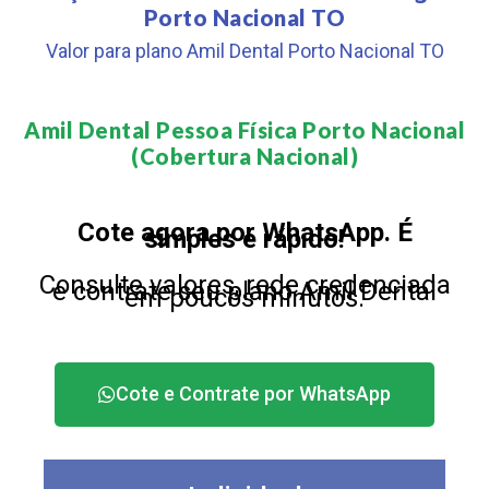
Porto Nacional TO
Valor para plano Amil Dental Porto Nacional TO
Amil Dental Pessoa Física Porto Nacional
(Cobertura Nacional)​
Cote agora por WhatsApp. É
simples e rápido!
Consulte valores, rede credenciada
e contrate seu plano Amil Dental
em poucos minutos.
Cote e Contrate por WhatsApp