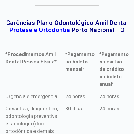
Carências Plano Odontológico Amil Dental
Prótese e Ortodontia
Porto Nacional TO
*Procedimentos Amil
*Pagamento
*Pagamento
Dental Pessoa Física*
no boleto
no cartão
mensal*
de crédito
ou boleto
anual*
*Procedimentos Amil
*Pagamento
*Pagamento
Urgência e emergência
24 horas
24 horas
Dental Pessoa Física*
no boleto
no cartão
Consultas, diagnóstico,
30 dias
24 horas
mensal*
de crédito
odontologia preventiva
ou boleto
e radiologia (doc.
anual*
ortodôntica e demais