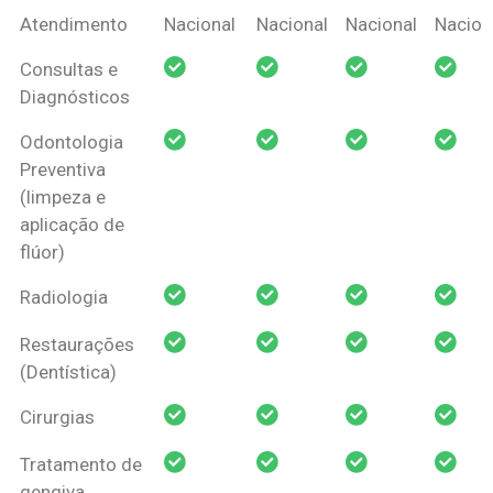
Coberturas
Nacional
Criança
Prótese
Ortodo
Atendimento
Nacional
Nacional
Nacional
Nacion
Amil Dental
Consultas e
Pessoa Física
Diagnósticos
Odontologia
Preventiva
(limpeza e
aplicação de
flúor)
Radiologia
Restaurações
(Dentística)
Cirurgias
Tratamento de
gengiva