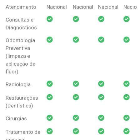
Coberturas
Nacional
Criança
Prótese
Ortodo
Atendimento
Nacional
Nacional
Nacional
Nacion
Amil Dental
Consultas e
Pessoa Física
Diagnósticos
Odontologia
Preventiva
(limpeza e
aplicação de
flúor)
Radiologia
Restaurações
(Dentística)
Cirurgias
Tratamento de
gengiva