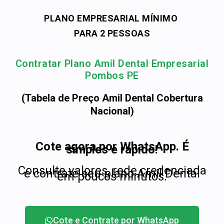
PLANO EMPRESARIAL MÍNIMO
PARA 2 PESSOAS
Contratar Plano Amil Dental Empresarial
Pombos PE
(Tabela de Preço Amil Dental Cobertura
Nacional)
Cote agora por WhatsApp. É
simples e rápido!
Consulte valores, rede credenciada
e contrate seu plano Amil Dental
em poucos minutos.
Cote e Contrate por WhatsApp