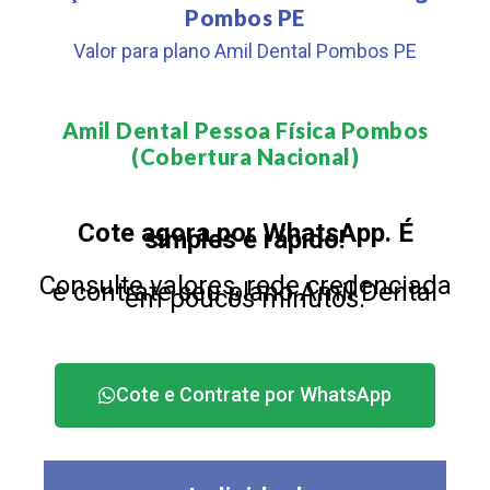
Pombos PE
Valor para plano Amil Dental Pombos PE
Amil Dental Pessoa Física Pombos
(Cobertura Nacional)​
Cote agora por WhatsApp. É
simples e rápido!
Consulte valores, rede credenciada
e contrate seu plano Amil Dental
em poucos minutos.
Cote e Contrate por WhatsApp