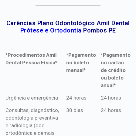
Carências Plano Odontológico Amil Dental
Prótese e Ortodontia
Pombos PE
*Procedimentos Amil
*Pagamento
*Pagamento
Dental Pessoa Física*
no boleto
no cartão
mensal*
de crédito
ou boleto
anual*
*Procedimentos Amil
*Pagamento
*Pagamento
Urgência e emergência
24 horas
24 horas
Dental Pessoa Física*
no boleto
no cartão
Consultas, diagnóstico,
30 dias
24 horas
mensal*
de crédito
odontologia preventiva
ou boleto
e radiologia (doc.
anual*
ortodôntica e demais