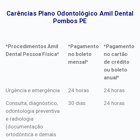
Carências Plano Odontológico Amil Dental
Pombos PE​
*Procedimentos Amil
*Pagamento
*Pagamento
Dental Pessoa Física*
no boleto
no cartão
mensal*
de crédito
ou boleto
anual*
*Procedimentos Amil
*Pagamento
*Pagamento
Urgência e emergência
24 horas
24 horas
Dental Pessoa Física*
no boleto
no cartão
Consulta, diagnóstico,
30 dias
24 horas
mensal*
de crédito
odontologia preventiva
ou boleto
e radiologia
anual*
(documentação
ortodôntica e demais