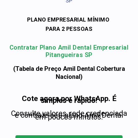
SP
PLANO EMPRESARIAL MÍNIMO
PARA 2 PESSOAS
Contratar Plano Amil Dental Empresarial
Pitangueiras SP
(Tabela de Preço Amil Dental Cobertura
Nacional)
Cote agora por WhatsApp. É
simples e rápido!
Consulte valores, rede credenciada
e contrate seu plano Amil Dental
em poucos minutos.