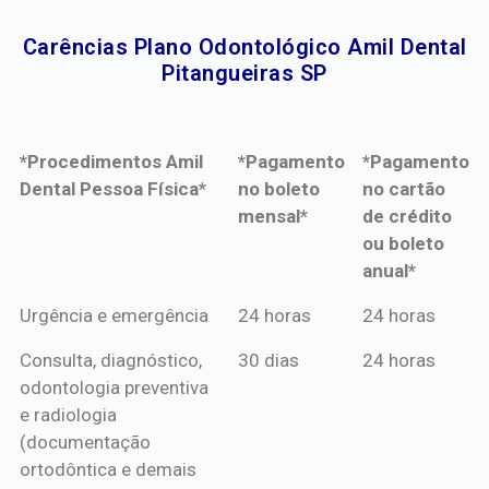
Carências Plano Odontológico Amil Dental
Pitangueiras SP​
*Procedimentos Amil
*Pagamento
*Pagamento
Dental Pessoa Física*
no boleto
no cartão
mensal*
de crédito
ou boleto
anual*
*Procedimentos Amil
*Pagamento
*Pagamento
Urgência e emergência
24 horas
24 horas
Dental Pessoa Física*
no boleto
no cartão
Consulta, diagnóstico,
30 dias
24 horas
mensal*
de crédito
odontologia preventiva
ou boleto
e radiologia
anual*
(documentação
ortodôntica e demais