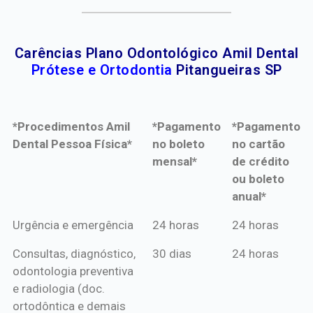
Carências Plano Odontológico Amil Dental
Prótese e Ortodontia
Pitangueiras SP
*Procedimentos Amil
*Pagamento
*Pagamento
Dental Pessoa Física*
no boleto
no cartão
mensal*
de crédito
ou boleto
anual*
*Procedimentos Amil
*Pagamento
*Pagamento
Urgência e emergência
24 horas
24 horas
Dental Pessoa Física*
no boleto
no cartão
Consultas, diagnóstico,
30 dias
24 horas
mensal*
de crédito
odontologia preventiva
ou boleto
e radiologia (doc.
anual*
ortodôntica e demais