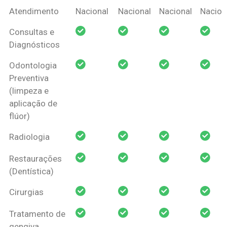
Coberturas
Nacional
Criança
Prótese
Ortodo
Atendimento
Nacional
Nacional
Nacional
Nacion
Amil Dental
Consultas e
Pessoa Física
Diagnósticos
Odontologia
Preventiva
(limpeza e
aplicação de
flúor)
Radiologia
Restaurações
(Dentística)
Cirurgias
Tratamento de
gengiva