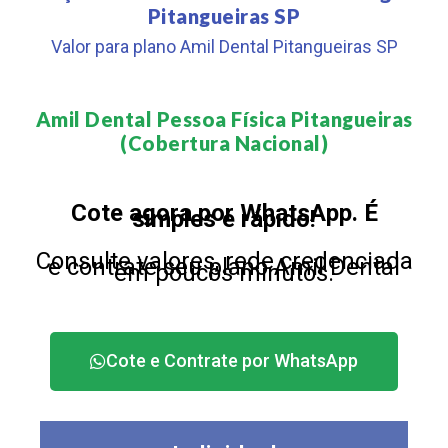
Pitangueiras SP
Valor para plano Amil Dental Pitangueiras SP
Amil Dental Pessoa Física Pitangueiras
(Cobertura Nacional)​
Cote agora por WhatsApp. É
simples e rápido!
Consulte valores, rede credenciada
e contrate seu plano Amil Dental
em poucos minutos.
Cote e Contrate por WhatsApp