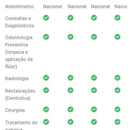
Coberturas
Nacional
Criança
Prótese
Ortodo
Atendimento
Nacional
Nacional
Nacional
Nacion
Amil Dental
Consultas e
Pessoa Física
Diagnósticos
Odontologia
Preventiva
(limpeza e
aplicação de
flúor)
Radiologia
Restaurações
(Dentística)
Cirurgias
Tratamento de
gengiva