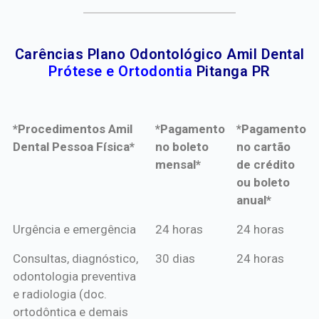
Carências Plano Odontológico Amil Dental
Prótese e Ortodontia
Pitanga PR
*Procedimentos Amil
*Pagamento
*Pagamento
Dental Pessoa Física*
no boleto
no cartão
mensal*
de crédito
ou boleto
anual*
*Procedimentos Amil
*Pagamento
*Pagamento
Urgência e emergência
24 horas
24 horas
Dental Pessoa Física*
no boleto
no cartão
Consultas, diagnóstico,
30 dias
24 horas
mensal*
de crédito
odontologia preventiva
ou boleto
e radiologia (doc.
anual*
ortodôntica e demais