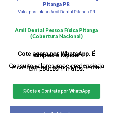
Pitanga PR
Valor para plano Amil Dental Pitanga PR
Amil Dental Pessoa Física Pitanga
(Cobertura Nacional)​
Cote agora por WhatsApp. É
simples e rápido!
Consulte valores, rede credenciada
e contrate seu plano Amil Dental
em poucos minutos.
Cote e Contrate por WhatsApp