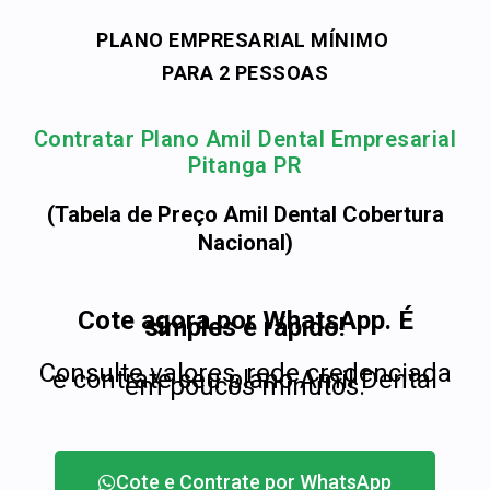
PLANO EMPRESARIAL MÍNIMO
PARA 2 PESSOAS
Contratar Plano Amil Dental Empresarial
Pitanga PR
(Tabela de Preço Amil Dental Cobertura
Nacional)
Cote agora por WhatsApp. É
simples e rápido!
Consulte valores, rede credenciada
e contrate seu plano Amil Dental
em poucos minutos.
Cote e Contrate por WhatsApp