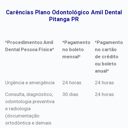
Carências Plano Odontológico Amil Dental
Pitanga PR​
*Procedimentos Amil
*Pagamento
*Pagamento
Dental Pessoa Física*
no boleto
no cartão
mensal*
de crédito
ou boleto
anual*
*Procedimentos Amil
*Pagamento
*Pagamento
Urgência e emergência
24 horas
24 horas
Dental Pessoa Física*
no boleto
no cartão
Consulta, diagnóstico,
30 dias
24 horas
mensal*
de crédito
odontologia preventiva
ou boleto
e radiologia
anual*
(documentação
ortodôntica e demais