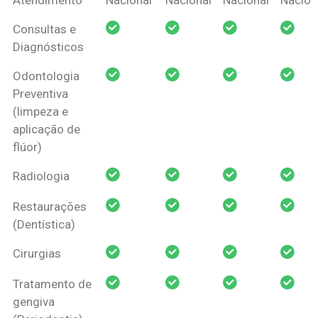
Amil Dental
Consultas e
Pessoa Física
Diagnósticos
Odontologia
Preventiva
(limpeza e
aplicação de
flúor)
Radiologia
Restaurações
(Dentística)
Cirurgias
Tratamento de
gengiva