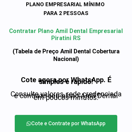
PLANO EMPRESARIAL MÍNIMO
PARA 2 PESSOAS
Contratar Plano Amil Dental Empresarial
Piratini RS
(Tabela de Preço Amil Dental Cobertura
Nacional)
Cote agora por WhatsApp. É
simples e rápido!
Consulte valores, rede credenciada
e contrate seu plano Amil Dental
em poucos minutos.
Cote e Contrate por WhatsApp