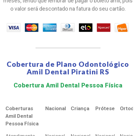
meses, tendo que lembrar de pagar o boleto amil, pois
o valor será descontado na fatura do seu cartão.
Cobertura de Plano Odontológico
Amil Dental Piratini RS
Cobertura Amil Dental Pessoa Física​
Coberturas
Nacional
Criança
Prótese
Ortodo
Amil Dental
Pessoa Física
Coberturas
Nacional
Criança
Prótese
Ortodo
Atendimento
Nacional
Nacional
Nacional
Nacion