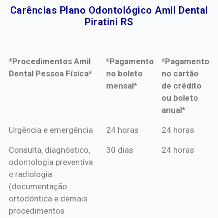
Carências Plano Odontológico Amil Dental
Piratini RS​
*Procedimentos Amil
*Pagamento
*Pagamento
Dental Pessoa Física*
no boleto
no cartão
mensal*
de crédito
ou boleto
anual*
*Procedimentos Amil
*Pagamento
*Pagamento
Urgência e emergência
24 horas
24 horas
Dental Pessoa Física*
no boleto
no cartão
Consulta, diagnóstico,
30 dias
24 horas
mensal*
de crédito
odontologia preventiva
ou boleto
e radiologia
anual*
(documentação
ortodôntica e demais
procedimentos