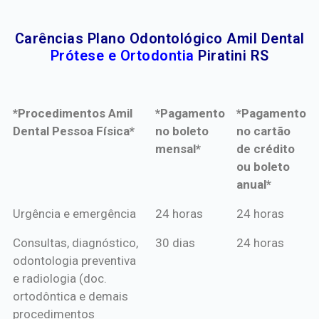
Carências Plano Odontológico Amil Dental
Prótese e Ortodontia
Piratini RS
*Procedimentos Amil
*Pagamento
*Pagamento
Dental Pessoa Física*
no boleto
no cartão
mensal*
de crédito
ou boleto
anual*
*Procedimentos Amil
*Pagamento
*Pagamento
Urgência e emergência
24 horas
24 horas
Dental Pessoa Física*
no boleto
no cartão
Consultas, diagnóstico,
30 dias
24 horas
mensal*
de crédito
odontologia preventiva
ou boleto
e radiologia (doc.
anual*
ortodôntica e demais
procedimentos