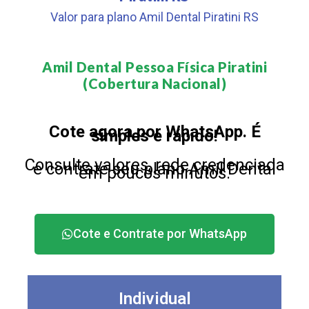
Valor para plano Amil Dental Piratini RS
Amil Dental Pessoa Física Piratini
(Cobertura Nacional)​
Cote agora por WhatsApp. É
simples e rápido!
Consulte valores, rede credenciada
e contrate seu plano Amil Dental
em poucos minutos.
Cote e Contrate por WhatsApp
Individual