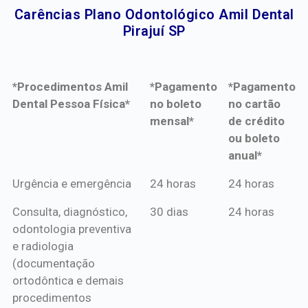
Carências Plano Odontológico Amil Dental
Pirajuí SP​
*Procedimentos Amil
*Pagamento
*Pagamento
Dental Pessoa Física*
no boleto
no cartão
mensal*
de crédito
ou boleto
anual*
*Procedimentos Amil
*Pagamento
*Pagamento
Urgência e emergência
24 horas
24 horas
Dental Pessoa Física*
no boleto
no cartão
Consulta, diagnóstico,
30 dias
24 horas
mensal*
de crédito
odontologia preventiva
ou boleto
e radiologia
anual*
(documentação
ortodôntica e demais
procedimentos