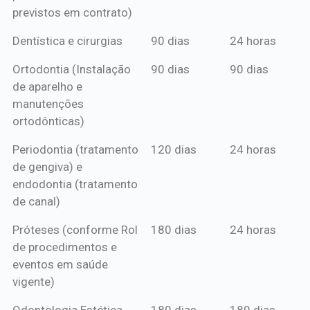
previstos em contrato)
Dentística e cirurgias
90 dias
24 horas
Ortodontia (Instalação
90 dias
90 dias
de aparelho e
manutenções
ortodônticas)
Periodontia (tratamento
120 dias
24 horas
de gengiva) e
endodontia (tratamento
de canal)
Próteses (conforme Rol
180 dias
24 horas
de procedimentos e
eventos em saúde
vigente)
Odontologia Estética
180 dias
180 dias