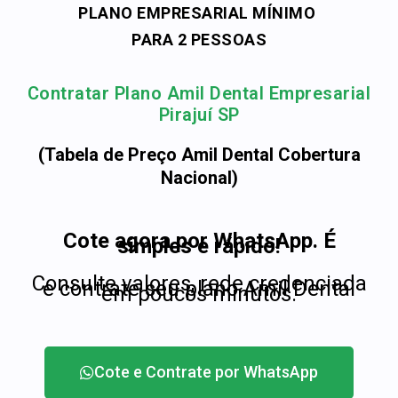
PLANO EMPRESARIAL MÍNIMO
PARA 2 PESSOAS
Contratar Plano Amil Dental Empresarial
Pirajuí SP
(Tabela de Preço Amil Dental Cobertura
Nacional)
Cote agora por WhatsApp. É
simples e rápido!
Consulte valores, rede credenciada
e contrate seu plano Amil Dental
em poucos minutos.
Cote e Contrate por WhatsApp