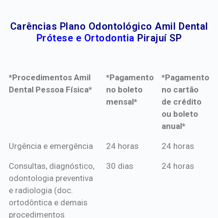
Carências Plano Odontológico Amil Dental
Prótese e Ortodontia
Pirajuí SP
*Procedimentos Amil
*Pagamento
*Pagamento
Dental Pessoa Física*
no boleto
no cartão
mensal*
de crédito
ou boleto
anual*
*Procedimentos Amil
*Pagamento
*Pagamento
Urgência e emergência
24 horas
24 horas
Dental Pessoa Física*
no boleto
no cartão
Consultas, diagnóstico,
30 dias
24 horas
mensal*
de crédito
odontologia preventiva
ou boleto
e radiologia (doc.
anual*
ortodôntica e demais
procedimentos