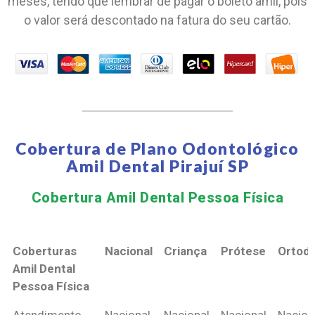
meses, tendo que lembrar de pagar o boleto amil, pois
o valor será descontado na fatura do seu cartão.
Cobertura de Plano Odontológico
Amil Dental Pirajuí SP
Cobertura Amil Dental Pessoa Física​
Coberturas
Nacional
Criança
Prótese
Ortodo
Amil Dental
Pessoa Física
Coberturas
Nacional
Criança
Prótese
Ortodo
Atendimento
Nacional
Nacional
Nacional
Nacion