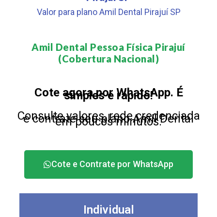
Valor para plano Amil Dental Pirajuí SP
Amil Dental Pessoa Física Pirajuí
(Cobertura Nacional)​
Cote agora por WhatsApp. É
simples e rápido!
Consulte valores, rede credenciada
e contrate seu plano Amil Dental
em poucos minutos.
Cote e Contrate por WhatsApp
Individual