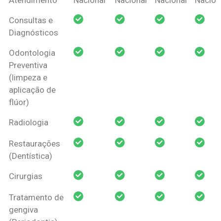
Amil Dental
Consultas e
Pessoa Física
Diagnósticos
Odontologia
Preventiva
(limpeza e
aplicação de
flúor)
Radiologia
Restaurações
(Dentística)
Cirurgias
Tratamento de
gengiva