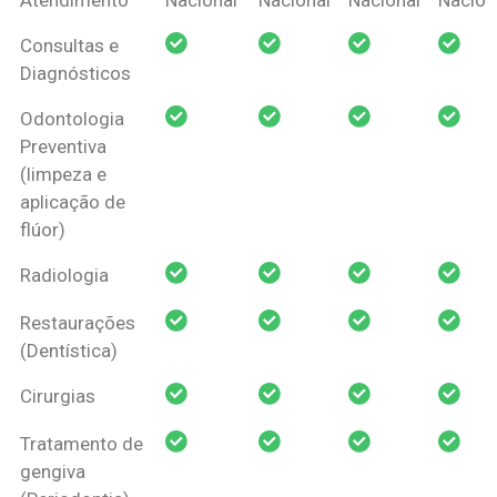
Amil Dental
Consultas e
Pessoa Física
Diagnósticos
Odontologia
Preventiva
(limpeza e
aplicação de
flúor)
Radiologia
Restaurações
(Dentística)
Cirurgias
Tratamento de
gengiva