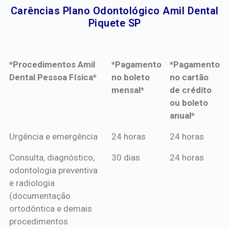
Carências Plano Odontológico Amil Dental
Piquete SP​
*Procedimentos Amil
*Pagamento
*Pagamento
Dental Pessoa Física*
no boleto
no cartão
mensal*
de crédito
ou boleto
anual*
*Procedimentos Amil
*Pagamento
*Pagamento
Urgência e emergência
24 horas
24 horas
Dental Pessoa Física*
no boleto
no cartão
Consulta, diagnóstico,
30 dias
24 horas
mensal*
de crédito
odontologia preventiva
ou boleto
e radiologia
anual*
(documentação
ortodôntica e demais
procedimentos