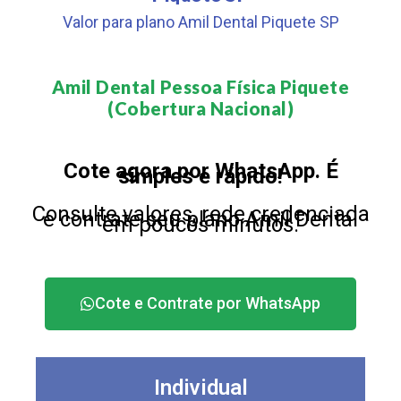
Valor para plano Amil Dental Piquete SP
Amil Dental Pessoa Física Piquete
(Cobertura Nacional)​
Cote agora por WhatsApp. É
simples e rápido!
Consulte valores, rede credenciada
e contrate seu plano Amil Dental
em poucos minutos.
Cote e Contrate por WhatsApp
Individual