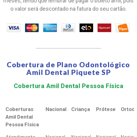
meses, tendo que lembrar de pagar o boleto amil, pois
o valor será descontado na fatura do seu cartão.
Cobertura de Plano Odontológico
Amil Dental Piquete SP
Cobertura Amil Dental Pessoa Física​
Coberturas
Nacional
Criança
Prótese
Ortodo
Amil Dental
Pessoa Física
Coberturas
Nacional
Criança
Prótese
Ortodo
Atendimento
Nacional
Nacional
Nacional
Nacion