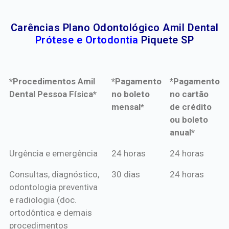
Carências Plano Odontológico Amil Dental
Prótese e Ortodontia
Piquete SP
*Procedimentos Amil
*Pagamento
*Pagamento
Dental Pessoa Física*
no boleto
no cartão
mensal*
de crédito
ou boleto
anual*
*Procedimentos Amil
*Pagamento
*Pagamento
Urgência e emergência
24 horas
24 horas
Dental Pessoa Física*
no boleto
no cartão
Consultas, diagnóstico,
30 dias
24 horas
mensal*
de crédito
odontologia preventiva
ou boleto
e radiologia (doc.
anual*
ortodôntica e demais
procedimentos