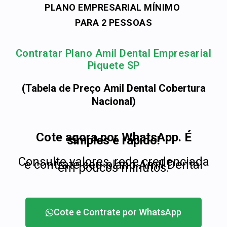
PLANO EMPRESARIAL MÍNIMO
PARA 2 PESSOAS
Contratar Plano Amil Dental Empresarial
Piquete SP
(Tabela de Preço Amil Dental Cobertura
Nacional)
Cote agora por WhatsApp. É
simples e rápido!
Consulte valores, rede credenciada
e contrate seu plano Amil Dental
em poucos minutos.
Cote e Contrate por WhatsApp