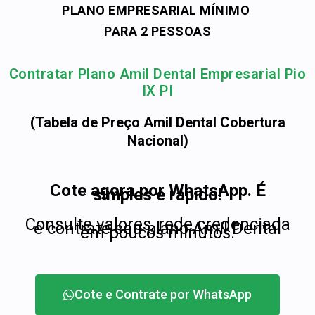
PLANO EMPRESARIAL MÍNIMO
PARA 2 PESSOAS
Contratar Plano Amil Dental Empresarial Pio
IX PI
(Tabela de Preço Amil Dental Cobertura
Nacional)
Cote agora por WhatsApp. É
simples e rápido!
Consulte valores, rede credenciada
e contrate seu plano Amil Dental
em poucos minutos.
Cote e Contrate por WhatsApp