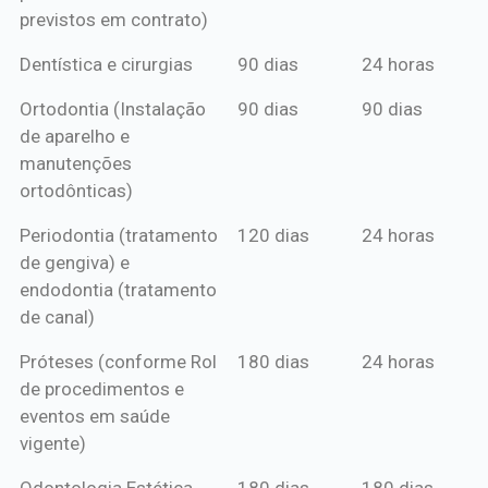
previstos em contrato)
Dentística e cirurgias
90 dias
24 horas
Ortodontia (Instalação
90 dias
90 dias
de aparelho e
manutenções
ortodônticas)
Periodontia (tratamento
120 dias
24 horas
de gengiva) e
endodontia (tratamento
de canal)
Próteses (conforme Rol
180 dias
24 horas
de procedimentos e
eventos em saúde
vigente)
Odontologia Estética
180 dias
180 dias