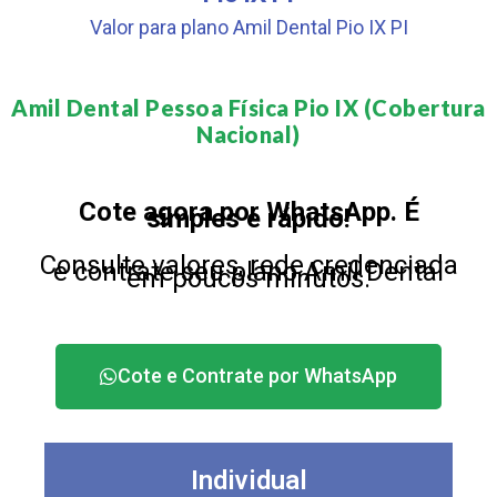
Valor para plano Amil Dental Pio IX PI
Amil Dental Pessoa Física Pio IX (Cobertura
Nacional)​
Cote agora por WhatsApp. É
simples e rápido!
Consulte valores, rede credenciada
e contrate seu plano Amil Dental
em poucos minutos.
Cote e Contrate por WhatsApp
Individual