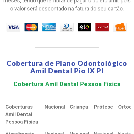
meses, tendo que lembrar de pagar o boleto amil, pois
o valor será descontado na fatura do seu cartão.
Cobertura de Plano Odontológico
Amil Dental Pio IX PI
Cobertura Amil Dental Pessoa Física​
Coberturas
Nacional
Criança
Prótese
Ortodo
Amil Dental
Pessoa Física
Coberturas
Nacional
Criança
Prótese
Ortodo
Atendimento
Nacional
Nacional
Nacional
Nacion