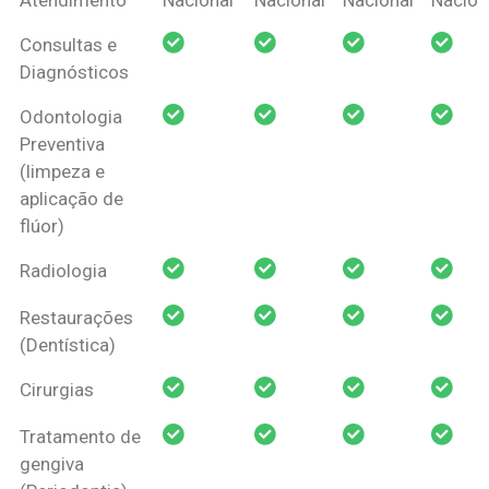
Amil Dental
Consultas e
Pessoa Física
Diagnósticos
Odontologia
Preventiva
(limpeza e
aplicação de
flúor)
Radiologia
Restaurações
(Dentística)
Cirurgias
Tratamento de
gengiva