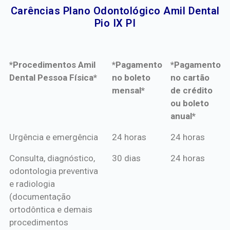
Carências Plano Odontológico Amil Dental
Pio IX PI​
*Procedimentos Amil
*Pagamento
*Pagamento
Dental Pessoa Física*
no boleto
no cartão
mensal*
de crédito
ou boleto
anual*
*Procedimentos Amil
*Pagamento
*Pagamento
Urgência e emergência
24 horas
24 horas
Dental Pessoa Física*
no boleto
no cartão
Consulta, diagnóstico,
30 dias
24 horas
mensal*
de crédito
odontologia preventiva
ou boleto
e radiologia
anual*
(documentação
ortodôntica e demais
procedimentos