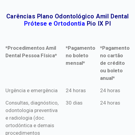
Carências Plano Odontológico Amil Dental
Prótese e Ortodontia
Pio IX PI
*Procedimentos Amil
*Pagamento
*Pagamento
Dental Pessoa Física*
no boleto
no cartão
mensal*
de crédito
ou boleto
anual*
*Procedimentos Amil
*Pagamento
*Pagamento
Urgência e emergência
24 horas
24 horas
Dental Pessoa Física*
no boleto
no cartão
Consultas, diagnóstico,
30 dias
24 horas
mensal*
de crédito
odontologia preventiva
ou boleto
e radiologia (doc.
anual*
ortodôntica e demais
procedimentos