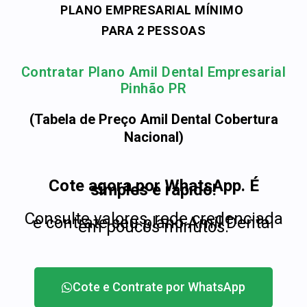
PLANO EMPRESARIAL MÍNIMO
PARA 2 PESSOAS
Contratar Plano Amil Dental Empresarial
Pinhão PR
(Tabela de Preço Amil Dental Cobertura
Nacional)
Cote agora por WhatsApp. É
simples e rápido!
Consulte valores, rede credenciada
e contrate seu plano Amil Dental
em poucos minutos.
Cote e Contrate por WhatsApp