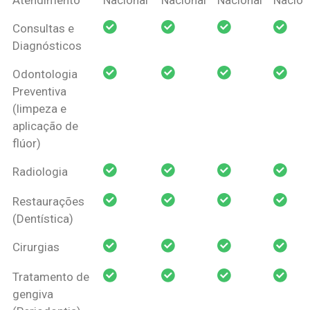
Amil Dental
Consultas e
Pessoa Física
Diagnósticos
Odontologia
Preventiva
(limpeza e
aplicação de
flúor)
Radiologia
Restaurações
(Dentística)
Cirurgias
Tratamento de
gengiva