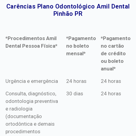
Carências Plano Odontológico Amil Dental
Pinhão PR​
*Procedimentos Amil
*Pagamento
*Pagamento
Dental Pessoa Física*
no boleto
no cartão
mensal*
de crédito
ou boleto
anual*
*Procedimentos Amil
*Pagamento
*Pagamento
Urgência e emergência
24 horas
24 horas
Dental Pessoa Física*
no boleto
no cartão
Consulta, diagnóstico,
30 dias
24 horas
mensal*
de crédito
odontologia preventiva
ou boleto
e radiologia
anual*
(documentação
ortodôntica e demais
procedimentos