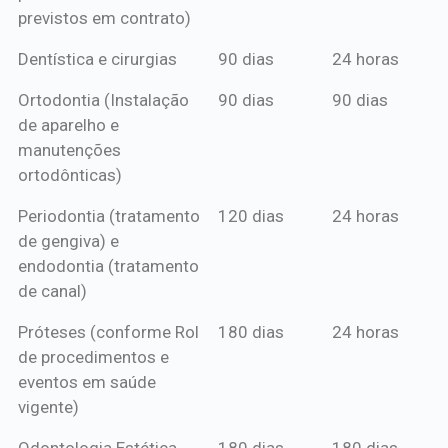
previstos em contrato)
Dentística e cirurgias
90 dias
24 horas
Ortodontia (Instalação
90 dias
90 dias
de aparelho e
manutenções
ortodônticas)
Periodontia (tratamento
120 dias
24 horas
de gengiva) e
endodontia (tratamento
de canal)
Próteses (conforme Rol
180 dias
24 horas
de procedimentos e
eventos em saúde
vigente)
Odontologia Estética
180 dias
180 dias