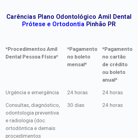
Carências Plano Odontológico Amil Dental
Prótese e Ortodontia
Pinhão PR
*Procedimentos Amil
*Pagamento
*Pagamento
Dental Pessoa Física*
no boleto
no cartão
mensal*
de crédito
ou boleto
anual*
*Procedimentos Amil
*Pagamento
*Pagamento
Urgência e emergência
24 horas
24 horas
Dental Pessoa Física*
no boleto
no cartão
Consultas, diagnóstico,
30 dias
24 horas
mensal*
de crédito
odontologia preventiva
ou boleto
e radiologia (doc.
anual*
ortodôntica e demais
procedimentos