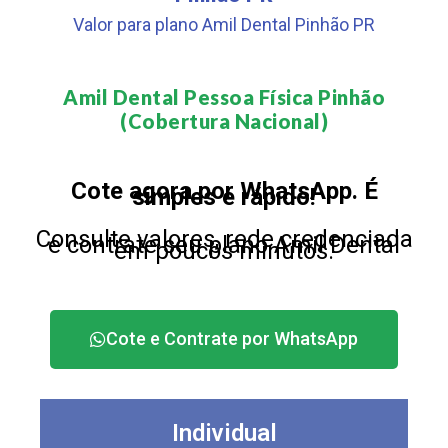
Valor para plano Amil Dental Pinhão PR
Amil Dental Pessoa Física Pinhão
(Cobertura Nacional)​
Cote agora por WhatsApp. É
simples e rápido!
Consulte valores, rede credenciada
e contrate seu plano Amil Dental
em poucos minutos.
Cote e Contrate por WhatsApp
Individual