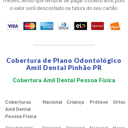
meses, tendo que lembrar de pagar o boleto amil, pois
o valor será descontado na fatura do seu cartão.
Cobertura de Plano Odontológico
Amil Dental Pinhão PR
Cobertura Amil Dental Pessoa Física​
Coberturas
Nacional
Criança
Prótese
Ortodo
Amil Dental
Pessoa Física
Coberturas
Nacional
Criança
Prótese
Ortodo
Atendimento
Nacional
Nacional
Nacional
Nacion