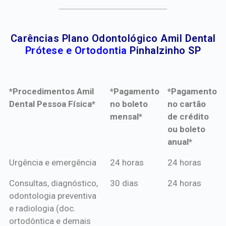
Carências Plano Odontológico Amil Dental
Prótese e Ortodontia
Pinhalzinho SP
*Procedimentos Amil
*Pagamento
*Pagamento
Dental Pessoa Física*
no boleto
no cartão
mensal*
de crédito
ou boleto
anual*
*Procedimentos Amil
*Pagamento
*Pagamento
Urgência e emergência
24 horas
24 horas
Dental Pessoa Física*
no boleto
no cartão
Consultas, diagnóstico,
30 dias
24 horas
mensal*
de crédito
odontologia preventiva
ou boleto
e radiologia (doc.
anual*
ortodôntica e demais