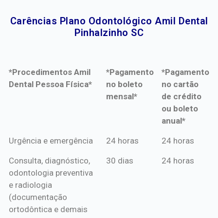
Carências Plano Odontológico Amil Dental
Pinhalzinho SC​
*Procedimentos Amil
*Pagamento
*Pagamento
Dental Pessoa Física*
no boleto
no cartão
mensal*
de crédito
ou boleto
anual*
*Procedimentos Amil
*Pagamento
*Pagamento
Urgência e emergência
24 horas
24 horas
Dental Pessoa Física*
no boleto
no cartão
Consulta, diagnóstico,
30 dias
24 horas
mensal*
de crédito
odontologia preventiva
ou boleto
e radiologia
anual*
(documentação
ortodôntica e demais