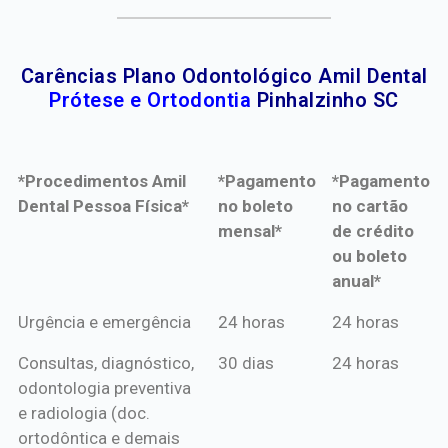
Carências Plano Odontológico Amil Dental
Prótese e Ortodontia
Pinhalzinho SC
*Procedimentos Amil
*Pagamento
*Pagamento
Dental Pessoa Física*
no boleto
no cartão
mensal*
de crédito
ou boleto
anual*
*Procedimentos Amil
*Pagamento
*Pagamento
Urgência e emergência
24 horas
24 horas
Dental Pessoa Física*
no boleto
no cartão
Consultas, diagnóstico,
30 dias
24 horas
mensal*
de crédito
odontologia preventiva
ou boleto
e radiologia (doc.
anual*
ortodôntica e demais