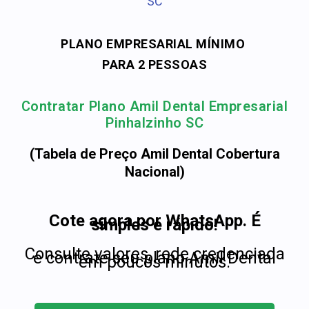
SC
PLANO EMPRESARIAL MÍNIMO
PARA 2 PESSOAS
Contratar Plano Amil Dental Empresarial
Pinhalzinho SC
(Tabela de Preço Amil Dental Cobertura
Nacional)
Cote agora por WhatsApp. É
simples e rápido!
Consulte valores, rede credenciada
e contrate seu plano Amil Dental
em poucos minutos.