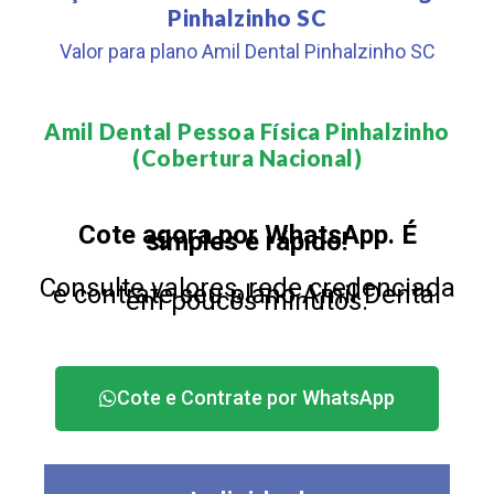
Pinhalzinho SC
Valor para plano Amil Dental Pinhalzinho SC
Amil Dental Pessoa Física Pinhalzinho
(Cobertura Nacional)​
Cote agora por WhatsApp. É
simples e rápido!
Consulte valores, rede credenciada
e contrate seu plano Amil Dental
em poucos minutos.
Cote e Contrate por WhatsApp