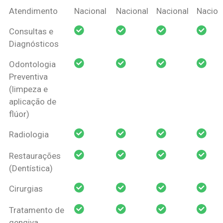
Coberturas
Nacional
Criança
Prótese
Ortodo
Atendimento
Nacional
Nacional
Nacional
Nacion
Amil Dental
Consultas e
Pessoa Física
Diagnósticos
Odontologia
Preventiva
(limpeza e
aplicação de
flúor)
Radiologia
Restaurações
(Dentística)
Cirurgias
Tratamento de
gengiva