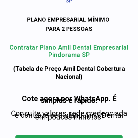
SP
PLANO EMPRESARIAL MÍNIMO
PARA 2 PESSOAS
Contratar Plano Amil Dental Empresarial
Pindorama SP
(Tabela de Preço Amil Dental Cobertura
Nacional)
Cote agora por WhatsApp. É
simples e rápido!
Consulte valores, rede credenciada
e contrate seu plano Amil Dental
em poucos minutos.