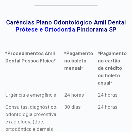
Carências Plano Odontológico Amil Dental
Prótese e Ortodontia
Pindorama SP
*Procedimentos Amil
*Pagamento
*Pagamento
Dental Pessoa Física*
no boleto
no cartão
mensal*
de crédito
ou boleto
anual*
*Procedimentos Amil
*Pagamento
*Pagamento
Urgência e emergência
24 horas
24 horas
Dental Pessoa Física*
no boleto
no cartão
Consultas, diagnóstico,
30 dias
24 horas
mensal*
de crédito
odontologia preventiva
ou boleto
e radiologia (doc.
anual*
ortodôntica e demais