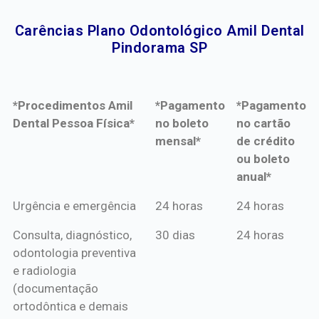
Carências Plano Odontológico Amil Dental
Pindorama SP​
*Procedimentos Amil
*Pagamento
*Pagamento
Dental Pessoa Física*
no boleto
no cartão
mensal*
de crédito
ou boleto
anual*
*Procedimentos Amil
*Pagamento
*Pagamento
Urgência e emergência
24 horas
24 horas
Dental Pessoa Física*
no boleto
no cartão
Consulta, diagnóstico,
30 dias
24 horas
mensal*
de crédito
odontologia preventiva
ou boleto
e radiologia
anual*
(documentação
ortodôntica e demais