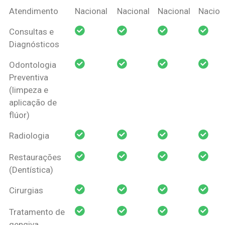
Coberturas
Nacional
Criança
Prótese
Ortodo
Atendimento
Nacional
Nacional
Nacional
Nacion
Amil Dental
Consultas e
Pessoa Física
Diagnósticos
Odontologia
Preventiva
(limpeza e
aplicação de
flúor)
Radiologia
Restaurações
(Dentística)
Cirurgias
Tratamento de
gengiva