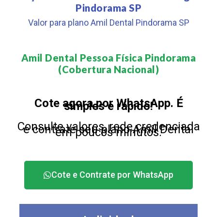
Pindorama SP
Valor para plano Amil Dental Pindorama SP
Amil Dental Pessoa Física Pindorama
(Cobertura Nacional)​
Cote agora por WhatsApp. É
simples e rápido!
Consulte valores, rede credenciada
e contrate seu plano Amil Dental
em poucos minutos.
Cote e Contrate por WhatsApp