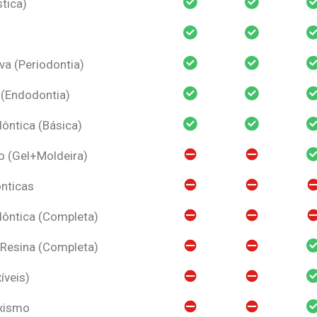
tica)
va (Periodontia)
 (Endodontia)
ntica (Básica)
o (Gel+Moldeira)
nticas
ôntica (Completa)
 Resina (Completa)
íveis)
uxismo