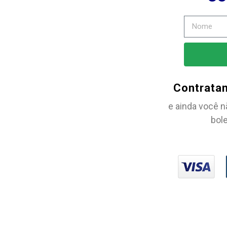
Contrata
e ainda você n
bole