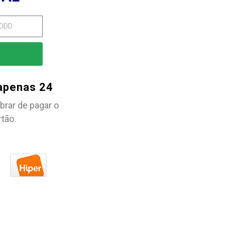
 apenas 24
brar de pagar o
rtão.