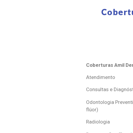
Cobert
Coberturas Amil Den
Coberturas Amil Den
Atendimento
Consultas e Diagnós
Odontologia Preventi
flúor)
Radiologia