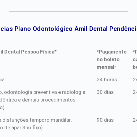
cias Plano Odontológico Amil Dental Pendênci
l Dental Pessoa Física*
*Pagamento
*
no boleto
c
mensal*
b
l Dental Pessoa Física*
*Pagamento
*
ia
24 horas
2
no boleto
c
o, odontologia preventiva e radiologia
30 dias
2
mensal*
b
dôntica e demais procedimentos
o)
s e disfunções temporo mandilar,
90 dias
2
o de aparelho fixo)