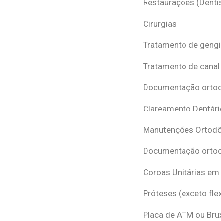
Restaurações (Dentís
Cirurgias
Tratamento de gengi
Tratamento de canal
Documentação ortodô
Clareamento Dentári
Manutenções Ortodô
Documentação ortod
Coroas Unitárias em
Próteses (exceto flex
Placa de ATM ou Br