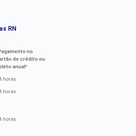
as RN​
Pagamento no
artão de crédito ou
oleto anual*
Pagamento no
4 horas
artão de crédito ou
4 horas
oleto anual*
4 horas