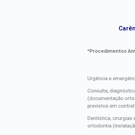
Carên
*Procedimentos Ami
*Procedimentos Ami
Urgência e emergênc
Consulta, diagnóstic
(documentação orto
previstos em contrat
Dentística, cirurgia
ortodontia (instalaçã