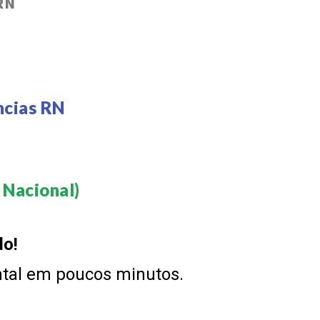
RN
ncias RN
Nacional)​
do!
ntal em poucos minutos.