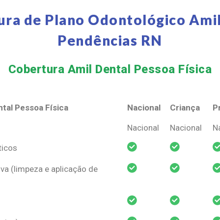
ura de Plano Odontológico Amil
Pendências RN
Cobertura Amil Dental Pessoa Física​
tal Pessoa Física
Nacional
Criança
P
tal Pessoa Física
Nacional
Criança
P
Nacional
Nacional
N
ticos
va (limpeza e aplicação de