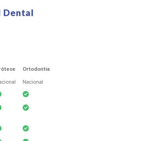
 Dental
rótese
Ortodontia
rótese
Ortodontia
acional
Nacional