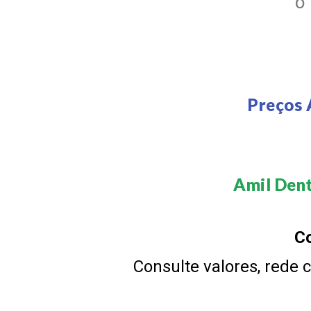
O
Preços 
Amil Dent
Co
Consulte valores, rede