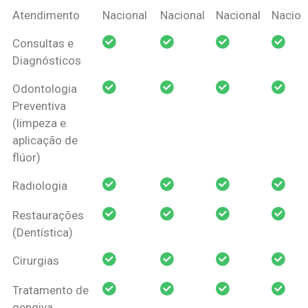
Coberturas
Nacional
Criança
Prótese
Ortodo
Atendimento
Nacional
Nacional
Nacional
Nacion
Amil Dental
Consultas e
Pessoa Física
Diagnósticos
Odontologia
Preventiva
(limpeza e
aplicação de
flúor)
Radiologia
Restaurações
(Dentística)
Cirurgias
Tratamento de
gengiva