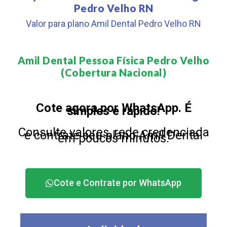
Pedro Velho RN
Valor para plano Amil Dental Pedro Velho RN
Amil Dental Pessoa Física Pedro Velho
(Cobertura Nacional)​
Cote agora por WhatsApp. É
simples e rápido!
Consulte valores, rede credenciada
e contrate seu plano Amil Dental
em poucos minutos.
Cote e Contrate por WhatsApp