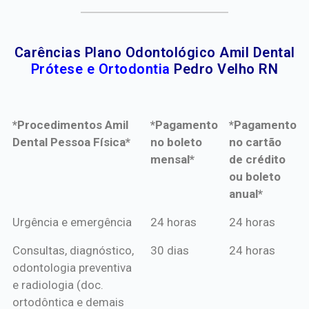
Carências Plano Odontológico Amil Dental
Prótese e Ortodontia
Pedro Velho RN
*Procedimentos Amil
*Pagamento
*Pagamento
Dental Pessoa Física*
no boleto
no cartão
mensal*
de crédito
ou boleto
anual*
*Procedimentos Amil
*Pagamento
*Pagamento
Urgência e emergência
24 horas
24 horas
Dental Pessoa Física*
no boleto
no cartão
Consultas, diagnóstico,
30 dias
24 horas
mensal*
de crédito
odontologia preventiva
ou boleto
e radiologia (doc.
anual*
ortodôntica e demais