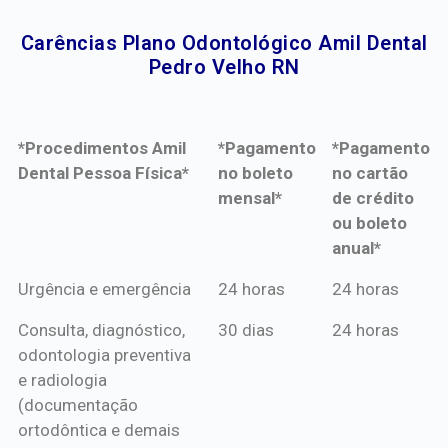
Carências Plano Odontológico Amil Dental
Pedro Velho RN​
*Procedimentos Amil
*Pagamento
*Pagamento
Dental Pessoa Física*
no boleto
no cartão
mensal*
de crédito
ou boleto
anual*
*Procedimentos Amil
*Pagamento
*Pagamento
Urgência e emergência
24 horas
24 horas
Dental Pessoa Física*
no boleto
no cartão
Consulta, diagnóstico,
30 dias
24 horas
mensal*
de crédito
odontologia preventiva
ou boleto
e radiologia
anual*
(documentação
ortodôntica e demais