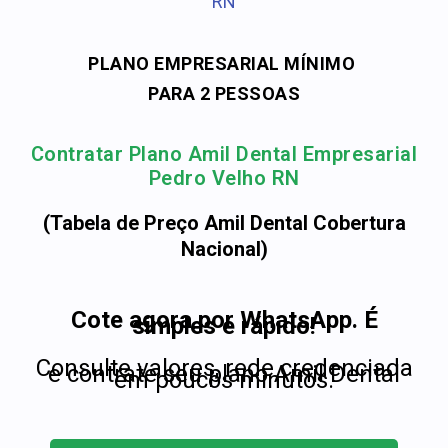
RN
PLANO EMPRESARIAL MÍNIMO
PARA 2 PESSOAS
Contratar Plano Amil Dental Empresarial
Pedro Velho RN
(Tabela de Preço Amil Dental Cobertura
Nacional)
Cote agora por WhatsApp. É
simples e rápido!
Consulte valores, rede credenciada
e contrate seu plano Amil Dental
em poucos minutos.