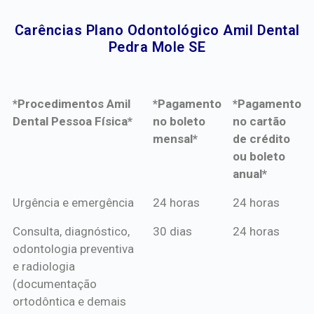
Carências Plano Odontológico Amil Dental
Pedra Mole SE​
*Procedimentos Amil
*Pagamento
*Pagamento
Dental Pessoa Física*
no boleto
no cartão
mensal*
de crédito
ou boleto
anual*
*Procedimentos Amil
*Pagamento
*Pagamento
Urgência e emergência
24 horas
24 horas
Dental Pessoa Física*
no boleto
no cartão
Consulta, diagnóstico,
30 dias
24 horas
mensal*
de crédito
odontologia preventiva
ou boleto
e radiologia
anual*
(documentação
ortodôntica e demais