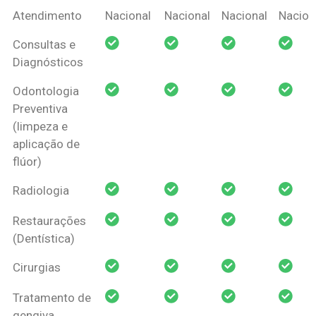
Coberturas
Nacional
Criança
Prótese
Ortodo
Atendimento
Nacional
Nacional
Nacional
Nacion
Amil Dental
Consultas e
Pessoa Física
Diagnósticos
Odontologia
Preventiva
(limpeza e
aplicação de
flúor)
Radiologia
Restaurações
(Dentística)
Cirurgias
Tratamento de
gengiva