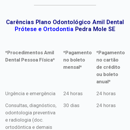
Carências Plano Odontológico Amil Dental
Prótese e Ortodontia
Pedra Mole SE
*Procedimentos Amil
*Pagamento
*Pagamento
Dental Pessoa Física*
no boleto
no cartão
mensal*
de crédito
ou boleto
anual*
*Procedimentos Amil
*Pagamento
*Pagamento
Urgência e emergência
24 horas
24 horas
Dental Pessoa Física*
no boleto
no cartão
Consultas, diagnóstico,
30 dias
24 horas
mensal*
de crédito
odontologia preventiva
ou boleto
e radiologia (doc.
anual*
ortodôntica e demais