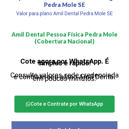
Pedra Mole SE
Valor para plano Amil Dental Pedra Mole SE
Amil Dental Pessoa Física Pedra Mole
(Cobertura Nacional)​
Cote agora por WhatsApp. É
simples e rápido!
Consulte valores, rede credenciada
e contrate seu plano Amil Dental
em poucos minutos.
Cote e Contrate por WhatsApp