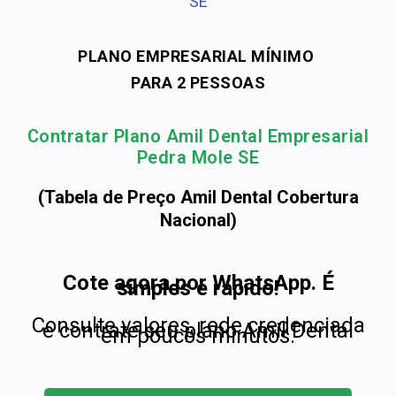
SE
PLANO EMPRESARIAL MÍNIMO
PARA 2 PESSOAS
Contratar Plano Amil Dental Empresarial
Pedra Mole SE
(Tabela de Preço Amil Dental Cobertura
Nacional)
Cote agora por WhatsApp. É
simples e rápido!
Consulte valores, rede credenciada
e contrate seu plano Amil Dental
em poucos minutos.