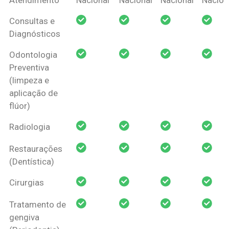
Amil Dental
Consultas e
Pessoa Física
Diagnósticos
Odontologia
Preventiva
(limpeza e
aplicação de
flúor)
Radiologia
Restaurações
(Dentística)
Cirurgias
Tratamento de
gengiva