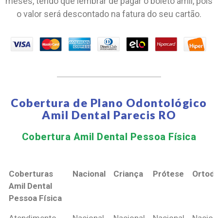
meses, tendo que lembrar de pagar o boleto amil, pois
o valor será descontado na fatura do seu cartão.
Cobertura de Plano Odontológico
Amil Dental Parecis RO
Cobertura Amil Dental Pessoa Física​
Coberturas
Nacional
Criança
Prótese
Ortodo
Amil Dental
Pessoa Física
Coberturas
Nacional
Criança
Prótese
Ortodo
Atendimento
Nacional
Nacional
Nacional
Nacion