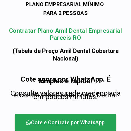
PLANO EMPRESARIAL MÍNIMO
PARA 2 PESSOAS
Contratar Plano Amil Dental Empresarial
Parecis RO
(Tabela de Preço Amil Dental Cobertura
Nacional)
Cote agora por WhatsApp. É
simples e rápido!
Consulte valores, rede credenciada
e contrate seu plano Amil Dental
em poucos minutos.
Cote e Contrate por WhatsApp