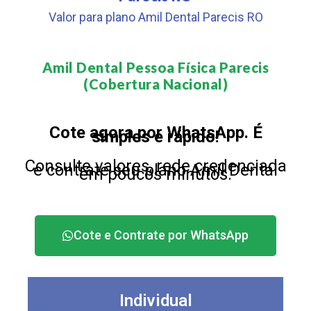
Valor para plano Amil Dental Parecis RO
Amil Dental Pessoa Física Parecis
(Cobertura Nacional)​
Cote agora por WhatsApp. É
simples e rápido!
Consulte valores, rede credenciada
e contrate seu plano Amil Dental
em poucos minutos.
Cote e Contrate por WhatsApp
Individual