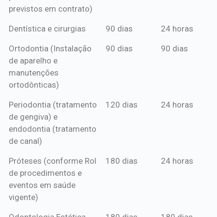
previstos em contrato)
Dentística e cirurgias
90 dias
24 horas
Ortodontia (Instalação
90 dias
90 dias
de aparelho e
manutenções
ortodônticas)
Periodontia (tratamento
120 dias
24 horas
de gengiva) e
endodontia (tratamento
de canal)
Próteses (conforme Rol
180 dias
24 horas
de procedimentos e
eventos em saúde
vigente)
Odontologia Estética
180 dias
180 dias