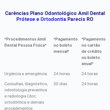
Carências Plano Odontológico Amil Dental
Prótese e Ortodontia
Parecis RO
*Procedimentos Amil
*Pagamento
*Pagamento
Dental Pessoa Física*
no boleto
no cartão
mensal*
de crédito
ou boleto
anual*
*Procedimentos Amil
*Pagamento
*Pagamento
Urgência e emergência
24 horas
24 horas
Dental Pessoa Física*
no boleto
no cartão
Consultas, diagnóstico,
30 dias
24 horas
mensal*
de crédito
odontologia preventiva
ou boleto
e radiologia (doc.
anual*
ortodôntica e demais
procedimentos