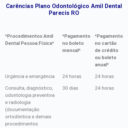
Carências Plano Odontológico Amil Dental
Parecis RO​
*Procedimentos Amil
*Pagamento
*Pagamento
Dental Pessoa Física*
no boleto
no cartão
mensal*
de crédito
ou boleto
anual*
*Procedimentos Amil
*Pagamento
*Pagamento
Urgência e emergência
24 horas
24 horas
Dental Pessoa Física*
no boleto
no cartão
Consulta, diagnóstico,
30 dias
24 horas
mensal*
de crédito
odontologia preventiva
ou boleto
e radiologia
anual*
(documentação
ortodôntica e demais
procedimentos