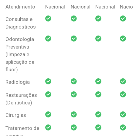
Coberturas
Nacional
Criança
Prótese
Ortodo
Atendimento
Nacional
Nacional
Nacional
Nacion
Amil Dental
Consultas e
Pessoa Física
Diagnósticos
Odontologia
Preventiva
(limpeza e
aplicação de
flúor)
Radiologia
Restaurações
(Dentística)
Cirurgias
Tratamento de
gengiva