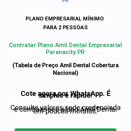
PR
PLANO EMPRESARIAL MÍNIMO
PARA 2 PESSOAS
Contratar Plano Amil Dental Empresarial
Paranacity PR
(Tabela de Preço Amil Dental Cobertura
Nacional)
Cote agora por WhatsApp. É
simples e rápido!
Consulte valores, rede credenciada
e contrate seu plano Amil Dental
em poucos minutos.