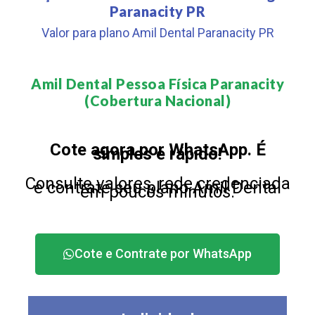
Paranacity PR
Valor para plano Amil Dental Paranacity PR
Amil Dental Pessoa Física Paranacity
(Cobertura Nacional)​
Cote agora por WhatsApp. É
simples e rápido!
Consulte valores, rede credenciada
e contrate seu plano Amil Dental
em poucos minutos.
Cote e Contrate por WhatsApp