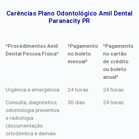
Carências Plano Odontológico Amil Dental
Paranacity PR​
*Procedimentos Amil
*Pagamento
*Pagamento
Dental Pessoa Física*
no boleto
no cartão
mensal*
de crédito
ou boleto
anual*
*Procedimentos Amil
*Pagamento
*Pagamento
Urgência e emergência
24 horas
24 horas
Dental Pessoa Física*
no boleto
no cartão
Consulta, diagnóstico,
30 dias
24 horas
mensal*
de crédito
odontologia preventiva
ou boleto
e radiologia
anual*
(documentação
ortodôntica e demais