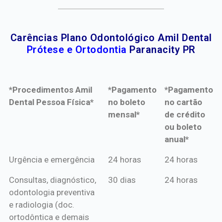
Carências Plano Odontológico Amil Dental
Prótese e Ortodontia
Paranacity PR
*Procedimentos Amil
*Pagamento
*Pagamento
Dental Pessoa Física*
no boleto
no cartão
mensal*
de crédito
ou boleto
anual*
*Procedimentos Amil
*Pagamento
*Pagamento
Urgência e emergência
24 horas
24 horas
Dental Pessoa Física*
no boleto
no cartão
Consultas, diagnóstico,
30 dias
24 horas
mensal*
de crédito
odontologia preventiva
ou boleto
e radiologia (doc.
anual*
ortodôntica e demais