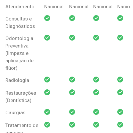
Coberturas
Nacional
Criança
Prótese
Ortodo
Atendimento
Nacional
Nacional
Nacional
Nacion
Amil Dental
Consultas e
Pessoa Física
Diagnósticos
Odontologia
Preventiva
(limpeza e
aplicação de
flúor)
Radiologia
Restaurações
(Dentística)
Cirurgias
Tratamento de
gengiva