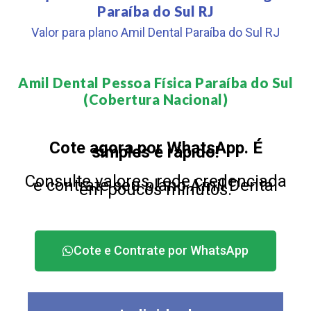
Paraíba do Sul RJ
Valor para plano Amil Dental Paraíba do Sul RJ
Amil Dental Pessoa Física Paraíba do Sul
(Cobertura Nacional)​
Cote agora por WhatsApp. É
simples e rápido!
Consulte valores, rede credenciada
e contrate seu plano Amil Dental
em poucos minutos.
Cote e Contrate por WhatsApp