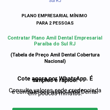
Sul RJ
PLANO EMPRESARIAL MÍNIMO
PARA 2 PESSOAS
Contratar Plano Amil Dental Empresarial
Paraíba do Sul RJ
(Tabela de Preço Amil Dental Cobertura
Nacional)
Cote agora por WhatsApp. É
simples e rápido!
Consulte valores, rede credenciada
e contrate seu plano Amil Dental
em poucos minutos.