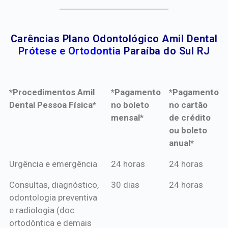
Carências Plano Odontológico Amil Dental
Prótese e Ortodontia
Paraíba do Sul RJ
*Procedimentos Amil
*Pagamento
*Pagamento
Dental Pessoa Física*
no boleto
no cartão
mensal*
de crédito
ou boleto
anual*
*Procedimentos Amil
*Pagamento
*Pagamento
Urgência e emergência
24 horas
24 horas
Dental Pessoa Física*
no boleto
no cartão
Consultas, diagnóstico,
30 dias
24 horas
mensal*
de crédito
odontologia preventiva
ou boleto
e radiologia (doc.
anual*
ortodôntica e demais