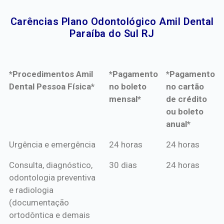
Carências Plano Odontológico Amil Dental
Paraíba do Sul RJ​
*Procedimentos Amil
*Pagamento
*Pagamento
Dental Pessoa Física*
no boleto
no cartão
mensal*
de crédito
ou boleto
anual*
*Procedimentos Amil
*Pagamento
*Pagamento
Urgência e emergência
24 horas
24 horas
Dental Pessoa Física*
no boleto
no cartão
Consulta, diagnóstico,
30 dias
24 horas
mensal*
de crédito
odontologia preventiva
ou boleto
e radiologia
anual*
(documentação
ortodôntica e demais