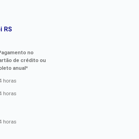
 RS​
Pagamento no
artão de crédito ou
oleto anual*
Pagamento no
4 horas
artão de crédito ou
4 horas
oleto anual*
4 horas