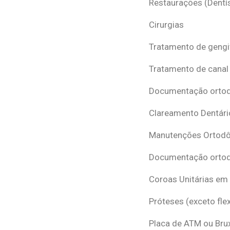
Restaurações (Dentís
Cirurgias
Tratamento de gengi
Tratamento de canal
Documentação ortodô
Clareamento Dentári
Manutenções Ortodô
Documentação ortod
Coroas Unitárias em
Próteses (exceto flex
Placa de ATM ou Br