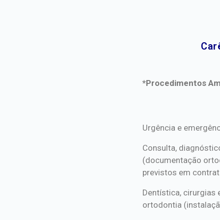
Car
*Procedimentos Ami
*Procedimentos Ami
Urgência e emergênc
Consulta, diagnóstic
(documentação orto
previstos em contrat
Dentística, cirurgia
ortodontia (instalaçã