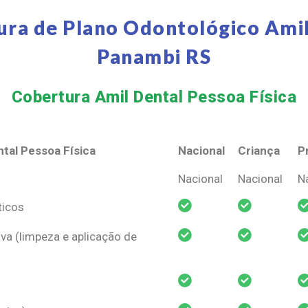
ura de Plano Odontológico Amil
Panambi RS
Cobertura Amil Dental Pessoa Física​
tal Pessoa Física
Nacional
Criança
P
tal Pessoa Física
Nacional
Criança
P
Nacional
Nacional
N
ticos
va (limpeza e aplicação de