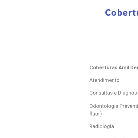
Cobert
Coberturas Amil Den
Coberturas Amil Den
Atendimento
Consultas e Diagnós
Odontologia Preventi
flúor)
Radiologia