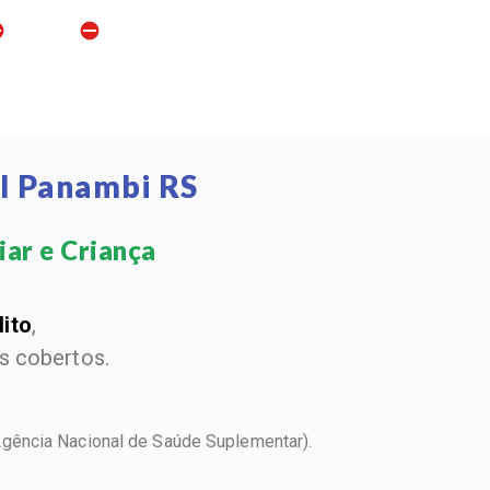
l Panambi RS
ar e Criança​
dito
,
 cobertos.
Agência Nacional de Saúde Suplementar).