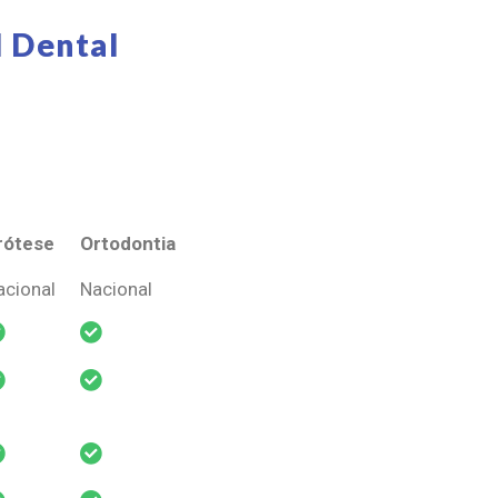
 Dental
rótese
Ortodontia
rótese
Ortodontia
acional
Nacional