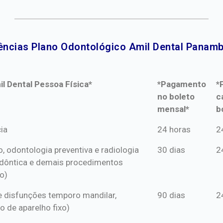
ências Plano Odontológico Amil Dental Panambi
l Dental Pessoa Física*
*Pagamento
*
no boleto
c
mensal*
b
l Dental Pessoa Física*
*Pagamento
*
ia
24 horas
2
no boleto
c
o, odontologia preventiva e radiologia
30 dias
2
mensal*
b
dôntica e demais procedimentos
o)
s e disfunções temporo mandilar,
90 dias
2
o de aparelho fixo)