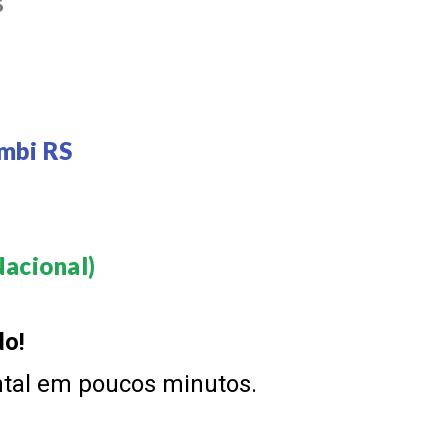
S
mbi RS
acional)​
do!
ntal em poucos minutos.