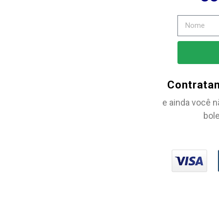
Contrata
e ainda você n
bole