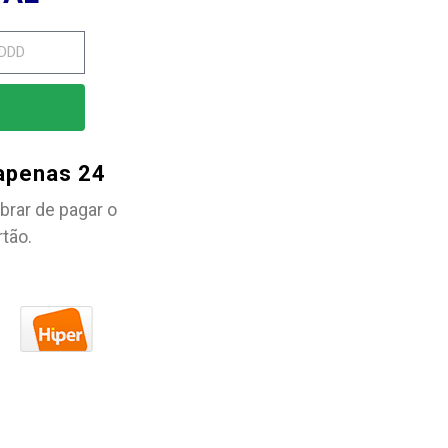
 apenas 24
brar de pagar o
rtão.