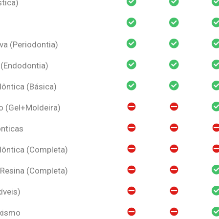
tica)
va (Periodontia)
 (Endodontia)
ntica (Básica)
o (Gel+Moldeira)
nticas
ôntica (Completa)
 Resina (Completa)
íveis)
uxismo