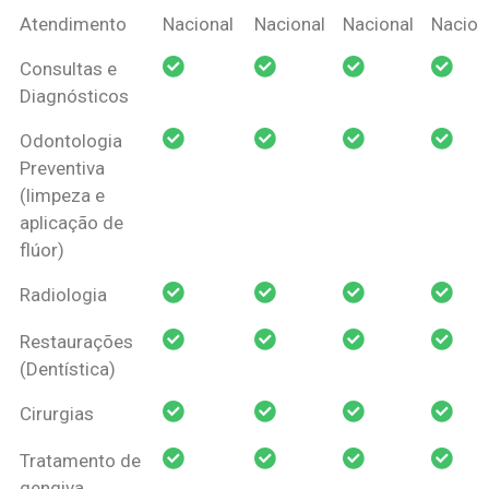
Coberturas
Nacional
Criança
Prótese
Ortodo
Atendimento
Nacional
Nacional
Nacional
Nacion
Amil Dental
Consultas e
Pessoa Física
Diagnósticos
Odontologia
Preventiva
(limpeza e
aplicação de
flúor)
Radiologia
Restaurações
(Dentística)
Cirurgias
Tratamento de
gengiva