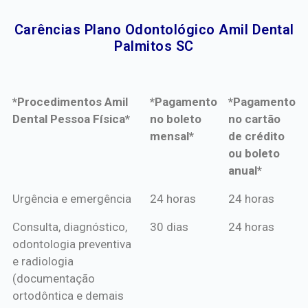
Carências Plano Odontológico Amil Dental
Palmitos SC​
*Procedimentos Amil
*Pagamento
*Pagamento
Dental Pessoa Física*
no boleto
no cartão
mensal*
de crédito
ou boleto
anual*
*Procedimentos Amil
*Pagamento
*Pagamento
Urgência e emergência
24 horas
24 horas
Dental Pessoa Física*
no boleto
no cartão
Consulta, diagnóstico,
30 dias
24 horas
mensal*
de crédito
odontologia preventiva
ou boleto
e radiologia
anual*
(documentação
ortodôntica e demais