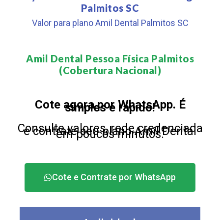
Palmitos SC
Valor para plano Amil Dental Palmitos SC
Amil Dental Pessoa Física Palmitos
(Cobertura Nacional)​
Cote agora por WhatsApp. É
simples e rápido!
Consulte valores, rede credenciada
e contrate seu plano Amil Dental
em poucos minutos.
Cote e Contrate por WhatsApp