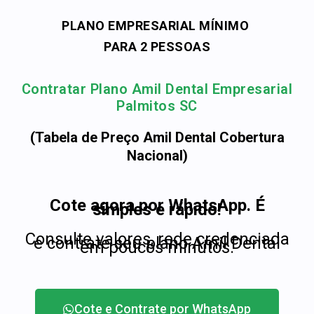
PLANO EMPRESARIAL MÍNIMO
PARA 2 PESSOAS
Contratar Plano Amil Dental Empresarial
Palmitos SC
(Tabela de Preço Amil Dental Cobertura
Nacional)
Cote agora por WhatsApp. É
simples e rápido!
Consulte valores, rede credenciada
e contrate seu plano Amil Dental
em poucos minutos.
Cote e Contrate por WhatsApp