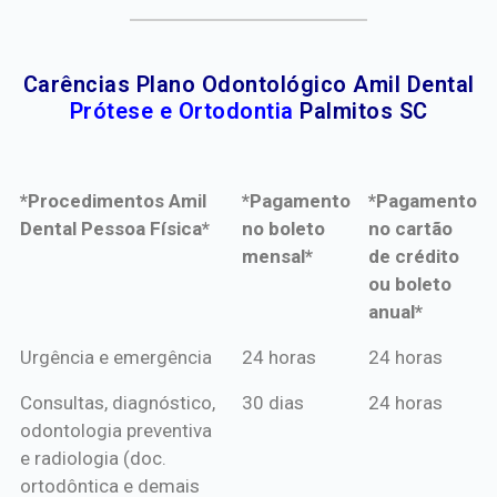
Carências Plano Odontológico Amil Dental
Prótese e Ortodontia
Palmitos SC
*Procedimentos Amil
*Pagamento
*Pagamento
Dental Pessoa Física*
no boleto
no cartão
mensal*
de crédito
ou boleto
anual*
*Procedimentos Amil
*Pagamento
*Pagamento
Urgência e emergência
24 horas
24 horas
Dental Pessoa Física*
no boleto
no cartão
Consultas, diagnóstico,
30 dias
24 horas
mensal*
de crédito
odontologia preventiva
ou boleto
e radiologia (doc.
anual*
ortodôntica e demais