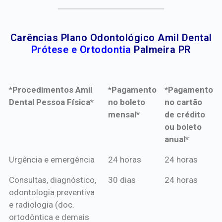
Carências Plano Odontológico Amil Dental
Prótese e Ortodontia
Palmeira PR
*Procedimentos Amil
*Pagamento
*Pagamento
Dental Pessoa Física*
no boleto
no cartão
mensal*
de crédito
ou boleto
anual*
*Procedimentos Amil
*Pagamento
*Pagamento
Urgência e emergência
24 horas
24 horas
Dental Pessoa Física*
no boleto
no cartão
Consultas, diagnóstico,
30 dias
24 horas
mensal*
de crédito
odontologia preventiva
ou boleto
e radiologia (doc.
anual*
ortodôntica e demais