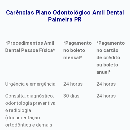
Carências Plano Odontológico Amil Dental
Palmeira PR​
*Procedimentos Amil
*Pagamento
*Pagamento
Dental Pessoa Física*
no boleto
no cartão
mensal*
de crédito
ou boleto
anual*
*Procedimentos Amil
*Pagamento
*Pagamento
Urgência e emergência
24 horas
24 horas
Dental Pessoa Física*
no boleto
no cartão
Consulta, diagnóstico,
30 dias
24 horas
mensal*
de crédito
odontologia preventiva
ou boleto
e radiologia
anual*
(documentação
ortodôntica e demais