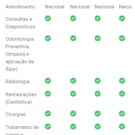
Coberturas
Nacional
Criança
Prótese
Ortodo
Atendimento
Nacional
Nacional
Nacional
Nacion
Amil Dental
Consultas e
Pessoa Física
Diagnósticos
Odontologia
Preventiva
(limpeza e
aplicação de
flúor)
Radiologia
Restaurações
(Dentística)
Cirurgias
Tratamento de
gengiva