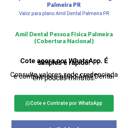
Palmeira PR
Valor para plano Amil Dental Palmeira PR
Amil Dental Pessoa Física Palmeira
(Cobertura Nacional)​
Cote agora por WhatsApp. É
simples e rápido!
Consulte valores, rede credenciada
e contrate seu plano Amil Dental
em poucos minutos.
Cote e Contrate por WhatsApp