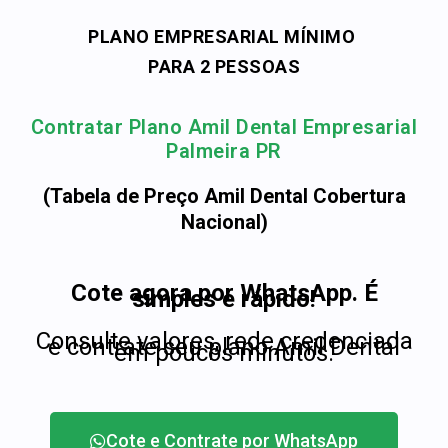
PLANO EMPRESARIAL MÍNIMO
PARA 2 PESSOAS
Contratar Plano Amil Dental Empresarial
Palmeira PR
(Tabela de Preço Amil Dental Cobertura
Nacional)
Cote agora por WhatsApp. É
simples e rápido!
Consulte valores, rede credenciada
e contrate seu plano Amil Dental
em poucos minutos.
Cote e Contrate por WhatsApp