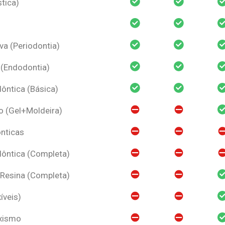
tica)
va (Periodontia)
 (Endodontia)
ntica (Básica)
o (Gel+Moldeira)
nticas
ôntica (Completa)
 Resina (Completa)
íveis)
uxismo