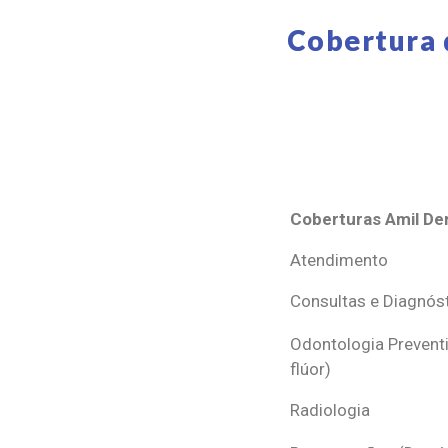
Cobertura 
Coberturas Amil Den
Coberturas Amil Den
Atendimento
Consultas e Diagnós
Odontologia Preventi
flúor)
Radiologia