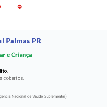
al Palmas PR
ar e Criança​
dito
,
 cobertos.
gência Nacional de Saúde Suplementar).