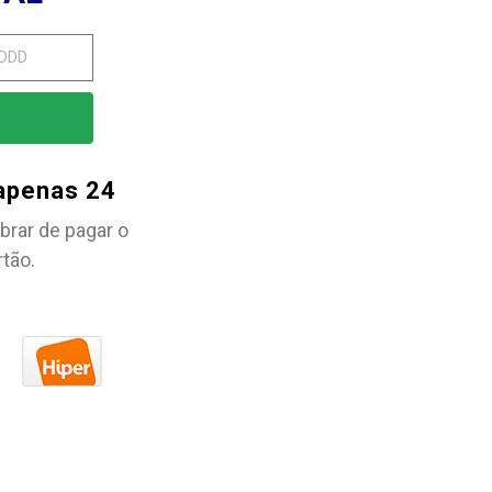
 apenas 24
brar de pagar o
rtão.