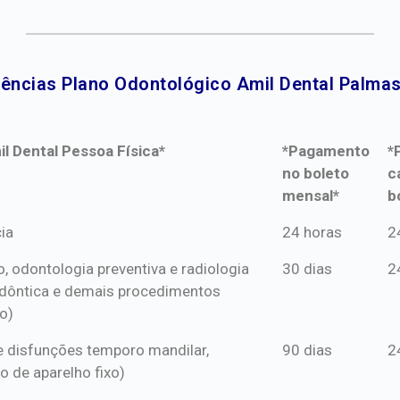
ências Plano Odontológico Amil Dental Palmas
l Dental Pessoa Física*
*Pagamento
*
no boleto
c
mensal*
b
l Dental Pessoa Física*
*Pagamento
*
ia
24 horas
2
no boleto
c
o, odontologia preventiva e radiologia
30 dias
2
mensal*
b
dôntica e demais procedimentos
o)
s e disfunções temporo mandilar,
90 dias
2
o de aparelho fixo)