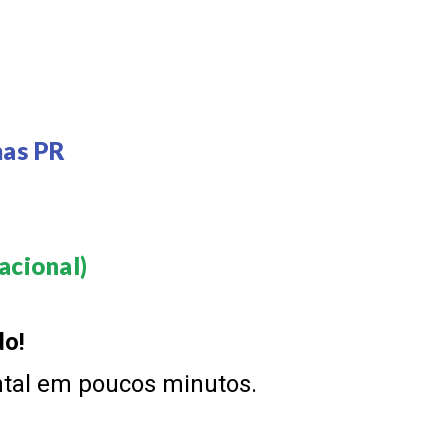
mas PR
cional)​
do!
ntal em poucos minutos.