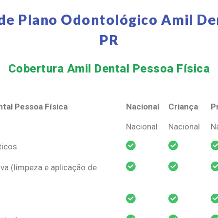
de Plano Odontológico Amil De
PR
Cobertura Amil Dental Pessoa Física​
tal Pessoa Física
Nacional
Criança
P
tal Pessoa Física
Nacional
Criança
P
Nacional
Nacional
N
ticos
va (limpeza e aplicação de