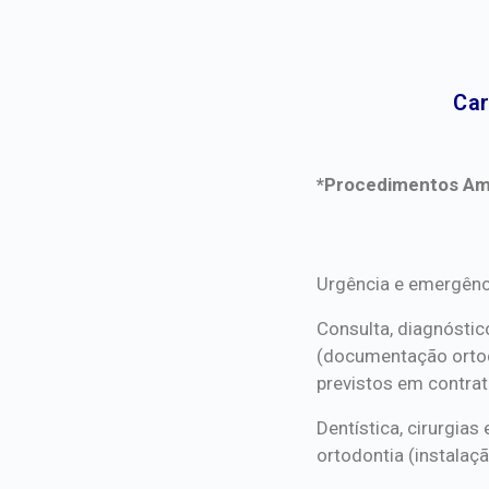
Car
*Procedimentos Ami
*Procedimentos Ami
Urgência e emergênc
Consulta, diagnóstic
(documentação orto
previstos em contrat
Dentística, cirurgia
ortodontia (instalaçã