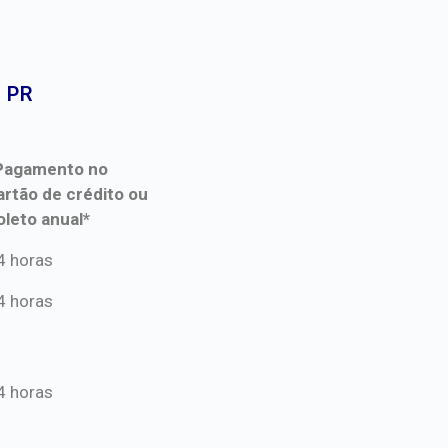
 PR​
Pagamento no
artão de crédito ou
oleto anual*
Pagamento no
4 horas
artão de crédito ou
4 horas
oleto anual*
4 horas