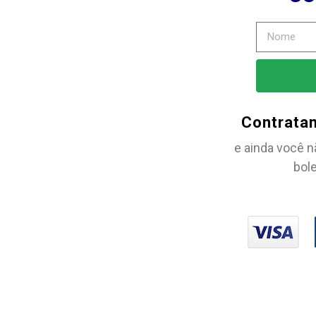
Contrata
e ainda você n
bole