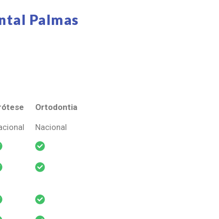
ntal Palmas
rótese
Ortodontia
rótese
Ortodontia
acional
Nacional