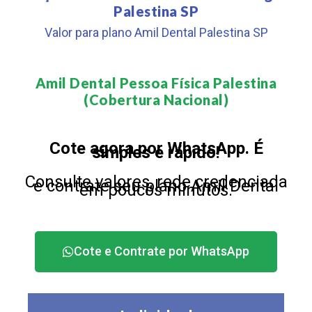
Palestina SP
Valor para plano Amil Dental Palestina SP
Amil Dental Pessoa Física Palestina
(Cobertura Nacional)​
Cote agora por WhatsApp. É
simples e rápido!
Consulte valores, rede credenciada
e contrate seu plano Amil Dental
em poucos minutos.
Cote e Contrate por WhatsApp