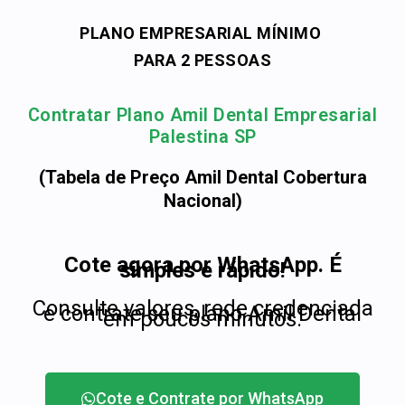
PLANO EMPRESARIAL MÍNIMO
PARA 2 PESSOAS
Contratar Plano Amil Dental Empresarial
Palestina SP
(Tabela de Preço Amil Dental Cobertura
Nacional)
Cote agora por WhatsApp. É
simples e rápido!
Consulte valores, rede credenciada
e contrate seu plano Amil Dental
em poucos minutos.
Cote e Contrate por WhatsApp