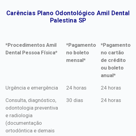
Carências Plano Odontológico Amil Dental
Palestina SP​
*Procedimentos Amil
*Pagamento
*Pagamento
Dental Pessoa Física*
no boleto
no cartão
mensal*
de crédito
ou boleto
anual*
*Procedimentos Amil
*Pagamento
*Pagamento
Urgência e emergência
24 horas
24 horas
Dental Pessoa Física*
no boleto
no cartão
Consulta, diagnóstico,
30 dias
24 horas
mensal*
de crédito
odontologia preventiva
ou boleto
e radiologia
anual*
(documentação
ortodôntica e demais