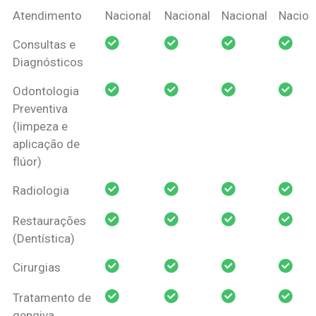
Coberturas
Nacional
Criança
Prótese
Ortodo
Atendimento
Nacional
Nacional
Nacional
Nacion
Amil Dental
Consultas e
Pessoa Física
Diagnósticos
Odontologia
Preventiva
(limpeza e
aplicação de
flúor)
Radiologia
Restaurações
(Dentística)
Cirurgias
Tratamento de
gengiva