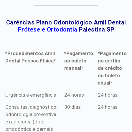
Carências Plano Odontológico Amil Dental
Prótese e Ortodontia
Palestina SP
*Procedimentos Amil
*Pagamento
*Pagamento
Dental Pessoa Física*
no boleto
no cartão
mensal*
de crédito
ou boleto
anual*
*Procedimentos Amil
*Pagamento
*Pagamento
Urgência e emergência
24 horas
24 horas
Dental Pessoa Física*
no boleto
no cartão
Consultas, diagnóstico,
30 dias
24 horas
mensal*
de crédito
odontologia preventiva
ou boleto
e radiologia (doc.
anual*
ortodôntica e demais