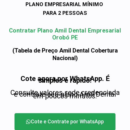
PLANO EMPRESARIAL MÍNIMO
PARA 2 PESSOAS
Contratar Plano Amil Dental Empresarial
Orobó PE
(Tabela de Preço Amil Dental Cobertura
Nacional)
Cote agora por WhatsApp. É
simples e rápido!
Consulte valores, rede credenciada
e contrate seu plano Amil Dental
em poucos minutos.
Cote e Contrate por WhatsApp