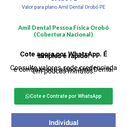
Valor para plano Amil Dental Orobó PE
Amil Dental Pessoa Física Orobó
(Cobertura Nacional)​
Cote agora por WhatsApp. É
simples e rápido!
Consulte valores, rede credenciada
e contrate seu plano Amil Dental
em poucos minutos.
Cote e Contrate por WhatsApp
Individual