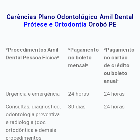
Carências Plano Odontológico Amil Dental
Prótese e Ortodontia
Orobó PE
*Procedimentos Amil
*Pagamento
*Pagamento
Dental Pessoa Física*
no boleto
no cartão
mensal*
de crédito
ou boleto
anual*
*Procedimentos Amil
*Pagamento
*Pagamento
Urgência e emergência
24 horas
24 horas
Dental Pessoa Física*
no boleto
no cartão
Consultas, diagnóstico,
30 dias
24 horas
mensal*
de crédito
odontologia preventiva
ou boleto
e radiologia (doc.
anual*
ortodôntica e demais
procedimentos