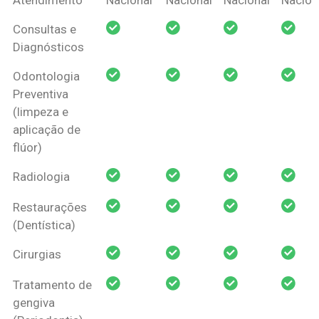
Amil Dental
Consultas e
Pessoa Física
Diagnósticos
Odontologia
Preventiva
(limpeza e
aplicação de
flúor)
Radiologia
Restaurações
(Dentística)
Cirurgias
Tratamento de
gengiva