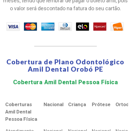
meses, tendo que lembrar de pagar o boleto amil, pois
o valor será descontado na fatura do seu cartão.
Cobertura de Plano Odontológico
Amil Dental Orobó PE
Cobertura Amil Dental Pessoa Física​
Coberturas
Nacional
Criança
Prótese
Ortodo
Amil Dental
Pessoa Física
Coberturas
Nacional
Criança
Prótese
Ortodo
Atendimento
Nacional
Nacional
Nacional
Nacion