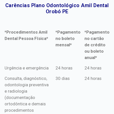
Carências Plano Odontológico Amil Dental
Orobó PE​
*Procedimentos Amil
*Pagamento
*Pagamento
Dental Pessoa Física*
no boleto
no cartão
mensal*
de crédito
ou boleto
anual*
*Procedimentos Amil
*Pagamento
*Pagamento
Urgência e emergência
24 horas
24 horas
Dental Pessoa Física*
no boleto
no cartão
Consulta, diagnóstico,
30 dias
24 horas
mensal*
de crédito
odontologia preventiva
ou boleto
e radiologia
anual*
(documentação
ortodôntica e demais
procedimentos