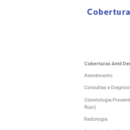
Cobertura
Coberturas Amil Den
Coberturas Amil Den
Atendimento
Consultas e Diagnós
Odontologia Preventi
flúor)
Radiologia