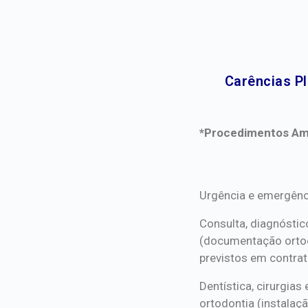
Carências P
*Procedimentos Ami
*Procedimentos Ami
Urgência e emergênc
Consulta, diagnóstic
(documentação orto
previstos em contrat
Dentística, cirurgia
ortodontia (instalaçã