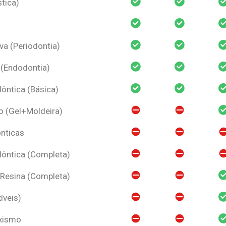
tica)
va (Periodontia)
 (Endodontia)
ntica (Básica)
o (Gel+Moldeira)
nticas
ôntica (Completa)
 Resina (Completa)
íveis)
uxismo