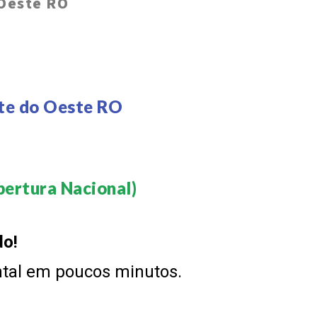
 Oeste RO
te do Oeste RO
O
ertura Nacional)​
do!
ntal em poucos minutos.