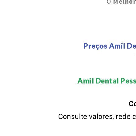
O
Melhor
Preços Amil D
Amil Dental Pess
Co
Consulte valores, rede