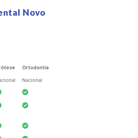
ental Novo
rótese
Ortodontia
rótese
Ortodontia
acional
Nacional