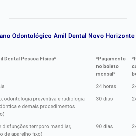
lano Odontológico Amil Dental Novo Horizonte 
l Dental Pessoa Física*
*Pagamento
*
no boleto
c
mensal*
b
l Dental Pessoa Física*
*Pagamento
*
ia
24 horas
2
no boleto
c
o, odontologia preventiva e radiologia
30 dias
2
mensal*
b
dôntica e demais procedimentos
o)
s e disfunções temporo mandilar,
90 dias
2
o de aparelho fixo)