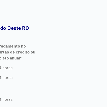
do Oeste RO​
Pagamento no
artão de crédito ou
oleto anual*
Pagamento no
4 horas
artão de crédito ou
4 horas
oleto anual*
4 horas