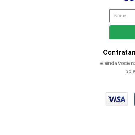
Contrata
e ainda você n
bole