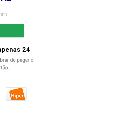
 apenas 24
brar de pagar o
rtão.