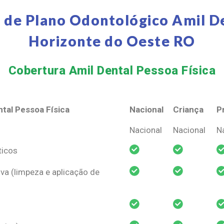
 de Plano Odontológico Amil D
Horizonte do Oeste RO
Cobertura Amil Dental Pessoa Física​
tal Pessoa Física
Nacional
Criança
P
tal Pessoa Física
Nacional
Criança
P
Nacional
Nacional
N
ticos
va (limpeza e aplicação de