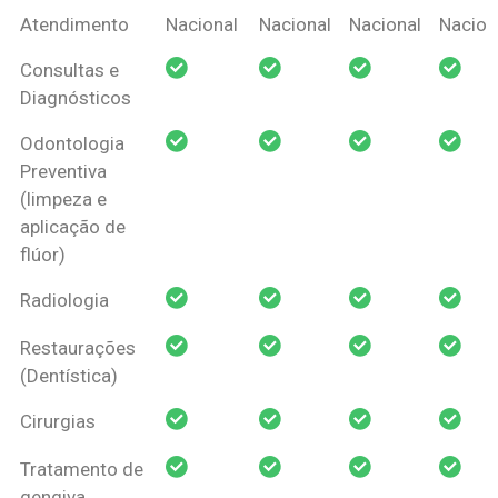
Coberturas
Nacional
Criança
Prótese
Ortodo
Atendimento
Nacional
Nacional
Nacional
Nacion
Amil Dental
Consultas e
Pessoa Física
Diagnósticos
Odontologia
Preventiva
(limpeza e
aplicação de
flúor)
Radiologia
Restaurações
(Dentística)
Cirurgias
Tratamento de
gengiva