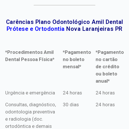
Carências Plano Odontológico Amil Dental
Prótese e Ortodontia
Nova Laranjeiras PR
*Procedimentos Amil
*Pagamento
*Pagamento
Dental Pessoa Física*
no boleto
no cartão
mensal*
de crédito
ou boleto
anual*
*Procedimentos Amil
*Pagamento
*Pagamento
Urgência e emergência
24 horas
24 horas
Dental Pessoa Física*
no boleto
no cartão
Consultas, diagnóstico,
30 dias
24 horas
mensal*
de crédito
odontologia preventiva
ou boleto
e radiologia (doc.
anual*
ortodôntica e demais