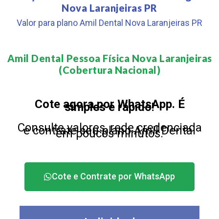
Nova Laranjeiras PR
Valor para plano Amil Dental Nova Laranjeiras PR
Amil Dental Pessoa Física Nova Laranjeiras
(Cobertura Nacional)​
Cote agora por WhatsApp. É
simples e rápido!
Consulte valores, rede credenciada
e contrate seu plano Amil Dental
em poucos minutos.
Cote e Contrate por WhatsApp