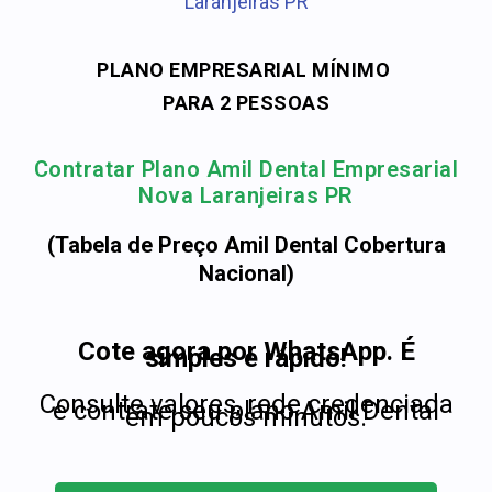
Laranjeiras PR
PLANO EMPRESARIAL MÍNIMO
PARA 2 PESSOAS
Contratar Plano Amil Dental Empresarial
Nova Laranjeiras PR
(Tabela de Preço Amil Dental Cobertura
Nacional)
Cote agora por WhatsApp. É
simples e rápido!
Consulte valores, rede credenciada
e contrate seu plano Amil Dental
em poucos minutos.