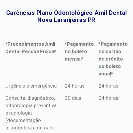
Carências Plano Odontológico Amil Dental
Nova Laranjeiras PR​
*Procedimentos Amil
*Pagamento
*Pagamento
Dental Pessoa Física*
no boleto
no cartão
mensal*
de crédito
ou boleto
anual*
*Procedimentos Amil
*Pagamento
*Pagamento
Urgência e emergência
24 horas
24 horas
Dental Pessoa Física*
no boleto
no cartão
Consulta, diagnóstico,
30 dias
24 horas
mensal*
de crédito
odontologia preventiva
ou boleto
e radiologia
anual*
(documentação
ortodôntica e demais