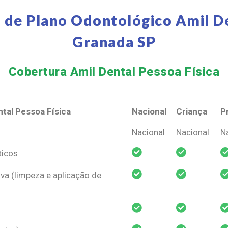
 de Plano Odontológico Amil D
Granada SP
Cobertura Amil Dental Pessoa Física​
tal Pessoa Física
Nacional
Criança
P
tal Pessoa Física
Nacional
Criança
P
Nacional
Nacional
N
ticos
va (limpeza e aplicação de