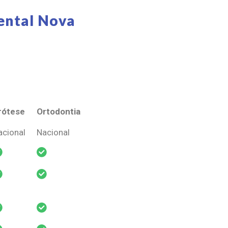
ental Nova
rótese
Ortodontia
rótese
Ortodontia
acional
Nacional