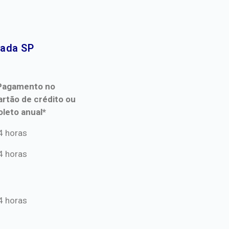
ada SP​
Pagamento no
artão de crédito ou
oleto anual*
Pagamento no
4 horas
artão de crédito ou
4 horas
oleto anual*
4 horas