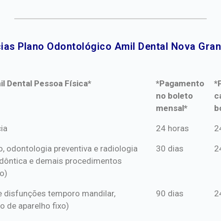
ias Plano Odontológico Amil Dental Nova Gran
l Dental Pessoa Física*
*Pagamento
*
no boleto
c
mensal*
b
l Dental Pessoa Física*
*Pagamento
*
ia
24 horas
2
no boleto
c
o, odontologia preventiva e radiologia
30 dias
2
mensal*
b
dôntica e demais procedimentos
o)
s e disfunções temporo mandilar,
90 dias
2
o de aparelho fixo)