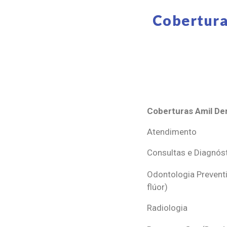
Cobertura
Coberturas Amil Den
Coberturas Amil Den
Atendimento
Consultas e Diagnós
Odontologia Preventi
flúor)
Radiologia