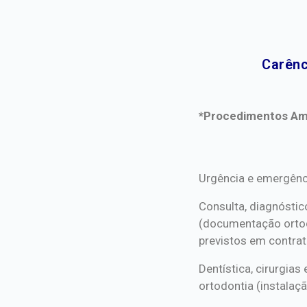
Carênc
*Procedimentos Ami
*Procedimentos Ami
Urgência e emergênc
Consulta, diagnóstic
(documentação orto
previstos em contrat
Dentística, cirurgia
ortodontia (instalaçã