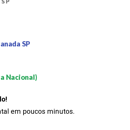
 SP
ranada SP
 Nacional)​
do!
ntal em poucos minutos.