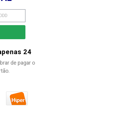
 apenas 24
brar de pagar o
rtão.