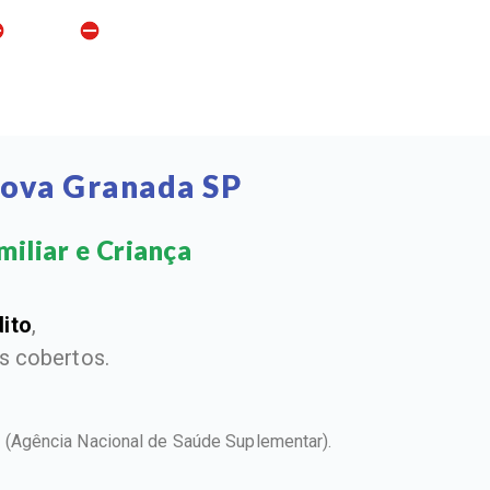
Nova Granada SP
iliar e Criança​
dito
,
 cobertos.
S
(Agência Nacional de Saúde Suplementar).