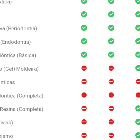
tica)
va (Periodontia)
 (Endodontia)
ntica (Básica)
o (Gel+Moldeira)
nticas
ôntica (Completa)
 Resina (Completa)
íveis)
uxismo