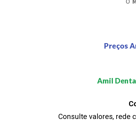
O
M
Preços A
Amil Denta
Co
Consulte valores, rede