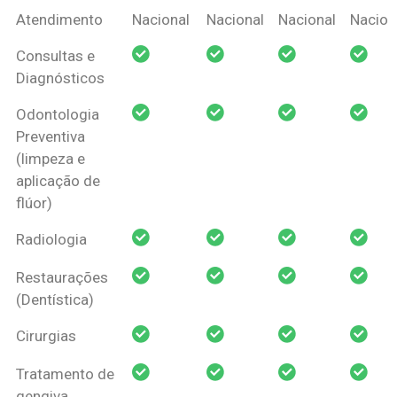
Coberturas
Nacional
Criança
Prótese
Ortodo
Atendimento
Nacional
Nacional
Nacional
Nacion
Amil Dental
Consultas e
Pessoa Física
Diagnósticos
Odontologia
Preventiva
(limpeza e
aplicação de
flúor)
Radiologia
Restaurações
(Dentística)
Cirurgias
Tratamento de
gengiva