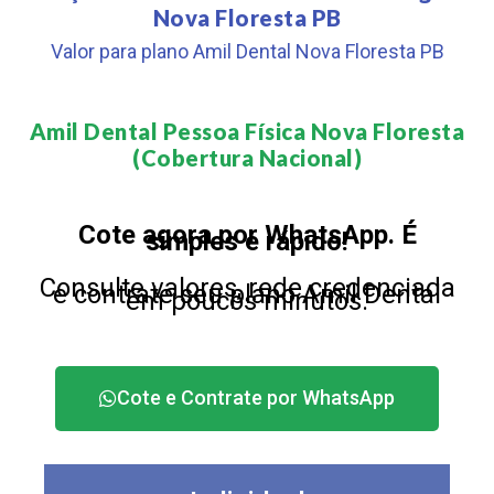
Nova Floresta PB
Valor para plano Amil Dental Nova Floresta PB
Amil Dental Pessoa Física Nova Floresta
(Cobertura Nacional)​
Cote agora por WhatsApp. É
simples e rápido!
Consulte valores, rede credenciada
e contrate seu plano Amil Dental
em poucos minutos.
Cote e Contrate por WhatsApp