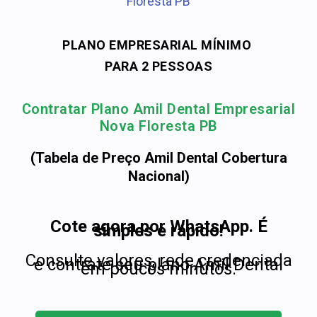
Floresta PB
PLANO EMPRESARIAL MÍNIMO
PARA 2 PESSOAS
Contratar Plano Amil Dental Empresarial
Nova Floresta PB
(Tabela de Preço Amil Dental Cobertura
Nacional)
Cote agora por WhatsApp. É
simples e rápido!
Consulte valores, rede credenciada
e contrate seu plano Amil Dental
em poucos minutos.