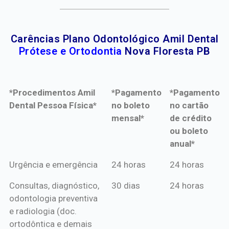
Carências Plano Odontológico Amil Dental
Prótese e Ortodontia
Nova Floresta PB
*Procedimentos Amil
*Pagamento
*Pagamento
Dental Pessoa Física*
no boleto
no cartão
mensal*
de crédito
ou boleto
anual*
*Procedimentos Amil
*Pagamento
*Pagamento
Urgência e emergência
24 horas
24 horas
Dental Pessoa Física*
no boleto
no cartão
Consultas, diagnóstico,
30 dias
24 horas
mensal*
de crédito
odontologia preventiva
ou boleto
e radiologia (doc.
anual*
ortodôntica e demais