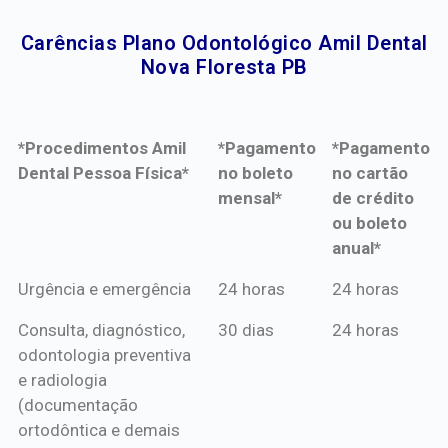
Carências Plano Odontológico Amil Dental
Nova Floresta PB​
*Procedimentos Amil
*Pagamento
*Pagamento
Dental Pessoa Física*
no boleto
no cartão
mensal*
de crédito
ou boleto
anual*
*Procedimentos Amil
*Pagamento
*Pagamento
Urgência e emergência
24 horas
24 horas
Dental Pessoa Física*
no boleto
no cartão
Consulta, diagnóstico,
30 dias
24 horas
mensal*
de crédito
odontologia preventiva
ou boleto
e radiologia
anual*
(documentação
ortodôntica e demais