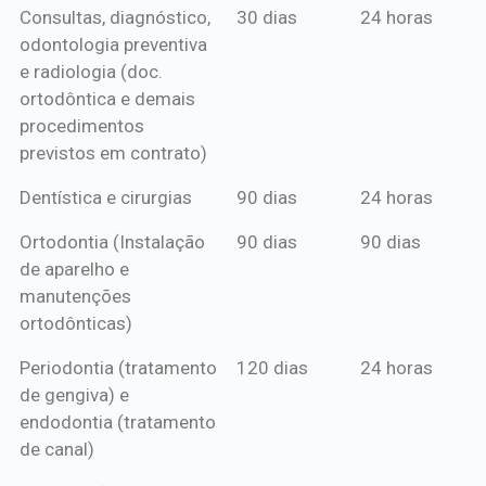
Consultas, diagnóstico,
30 dias
24 horas
mensal*
de crédito
odontologia preventiva
ou boleto
e radiologia (doc.
anual*
ortodôntica e demais
procedimentos
previstos em contrato)
Dentística e cirurgias
90 dias
24 horas
Ortodontia (Instalação
90 dias
90 dias
de aparelho e
manutenções
ortodônticas)
Periodontia (tratamento
120 dias
24 horas
de gengiva) e
endodontia (tratamento
de canal)