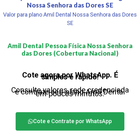
Nossa Senhora das Dores SE
Valor para plano Amil Dental Nossa Senhora das Dores
SE
Amil Dental Pessoa Física Nossa Senhora
das Dores (Cobertura Nacional)​
Cote agora por WhatsApp. É
simples e rápido!
Consulte valores, rede credenciada
e contrate seu plano Amil Dental
em poucos minutos.
Cote e Contrate por WhatsApp