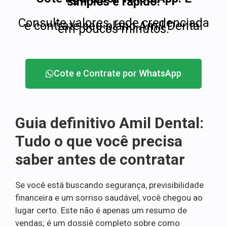
simples e rápido!
Consulte valores, rede credenciada
e contrate seu plano Amil Dental
em poucos minutos.
Cote e Contrate por WhatsApp
Guia definitivo Amil Dental:
Tudo o que você precisa
saber antes de contratar
Se você está buscando segurança, previsibilidade
financeira e um sorriso saudável, você chegou ao
lugar certo. Este não é apenas um resumo de
vendas; é um dossiê completo sobre como