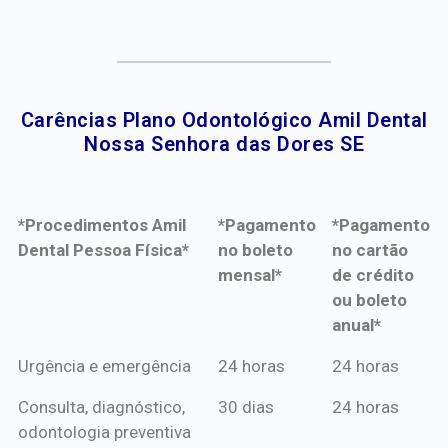
Carências Plano Odontológico Amil Dental
Nossa Senhora das Dores SE​
*Procedimentos Amil
*Pagamento
*Pagamento
Dental Pessoa Física*
no boleto
no cartão
mensal*
de crédito
ou boleto
anual*
*Procedimentos Amil
*Pagamento
*Pagamento
Urgência e emergência
24 horas
24 horas
Dental Pessoa Física*
no boleto
no cartão
Consulta, diagnóstico,
30 dias
24 horas
mensal*
de crédito
odontologia preventiva
ou boleto