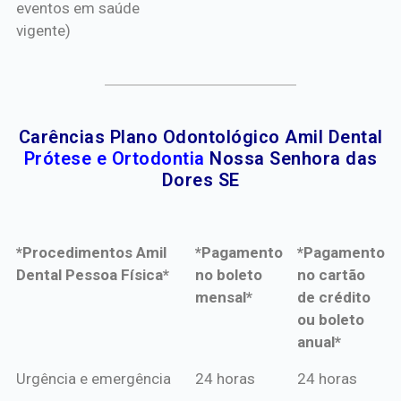
eventos em saúde
vigente)
Carências Plano Odontológico Amil Dental
Prótese e Ortodontia
Nossa Senhora das
Dores SE
*Procedimentos Amil
*Pagamento
*Pagamento
Dental Pessoa Física*
no boleto
no cartão
mensal*
de crédito
ou boleto
anual*
*Procedimentos Amil
*Pagamento
*Pagamento
Urgência e emergência
24 horas
24 horas
Dental Pessoa Física*
no boleto
no cartão