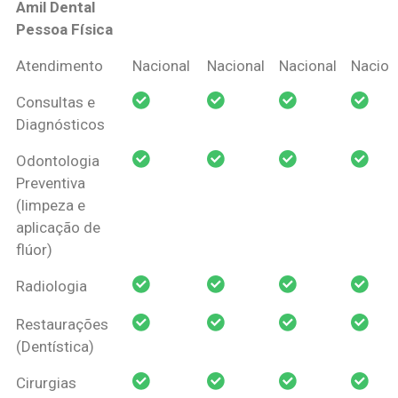
Amil Dental
Pessoa Física
Coberturas
Nacional
Criança
Prótese
Ortodo
Atendimento
Nacional
Nacional
Nacional
Nacion
Amil Dental
Consultas e
Pessoa Física
Diagnósticos
Odontologia
Preventiva
(limpeza e
aplicação de
flúor)
Radiologia
Restaurações
(Dentística)
Cirurgias