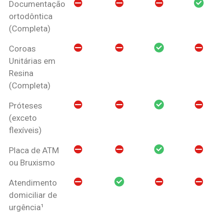
Documentação
ortodôntica
(Completa)
Coroas
Unitárias em
Resina
(Completa)
Próteses
(exceto
flexíveis)
Placa de ATM
ou Bruxismo
Atendimento
domiciliar de
urgência¹